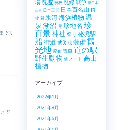
廃墟
戦争
場
廃線
廃校
新日本
日本百名山
植
日本三景
三景
温
海浜植物
氷河
物園
珍
泉
湖沼
珍地名
滝
百景
神社
秘境駅
茸･ｸﾞﾘ
祭り
観
船
装備
街道
被災地
光地
道の駅
路面電車
野生動物
高山
駅ノート
植物
アーカイブ
2022年1月
2021年8月
,ﾃﾞｻﾞ
2021年6月
2021年1月