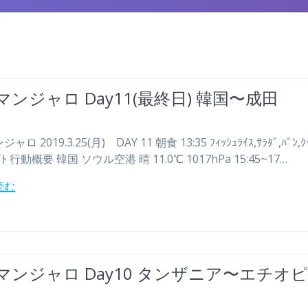
マンジャロ Day11(最終日) 韓国〜成田
ロ 2019.3.25(月) DAY 11 朝食 13:35 ﾌｨｯｼｭﾗｲｽ,ｻﾗﾀﾞ,ﾊﾟﾝ,ｸｯ
ﾟﾗｲﾄ 行動概要 韓国 ソウル空港 晴 11.0℃ 1017hPa 15:45~17…
読む
マンジャロ Day10 タンザニア〜エチオ