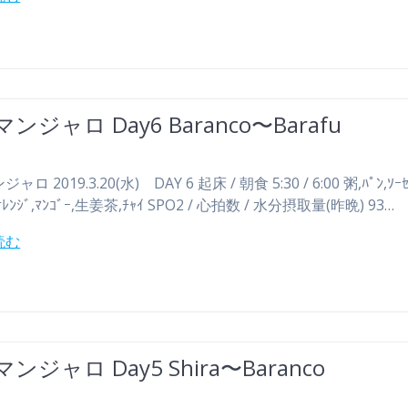
ンジャロ Day6 Baranco〜Barafu
ロ 2019.3.20(水) DAY 6 起床 / 朝食 5:30 / 6:00 粥,ﾊﾟﾝ,ｿｰ
ﾚﾝｼﾞ,ﾏﾝｺﾞｰ,生姜茶,ﾁｬｲ SPO2 / 心拍数 / 水分摂取量(昨晩) 93…
読む
ンジャロ Day5 Shira〜Baranco