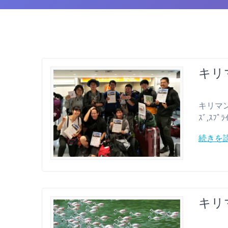
キリ
キリマンジャ
ｽﾞ,ｽﾌ
続きを
キリ