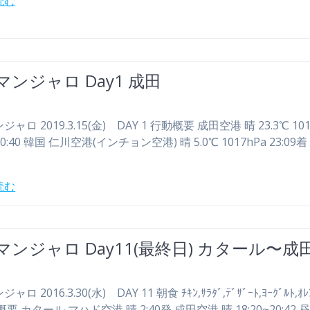
読む
マンジャロ Day1 成田
ャロ 2019.3.15(金) DAY 1 行動概要 成田空港 晴 23.3℃ 101
~20:40 韓国 仁川空港(インチョン空港) 晴 5.0℃ 1017hPa 23:09
読む
マンジャロ Day11(最終日) カタール〜成
ロ 2016.3.30(水) DAY 11 朝食 ﾁｷﾝ,ｻﾗﾀﾞ,ﾃﾞｻﾞｰﾄ,ﾖｰｸﾞﾙﾄ,ｵﾚ
概要 カタール マハド空港 晴 2:40発 成田空港 晴 18:20~20:42 