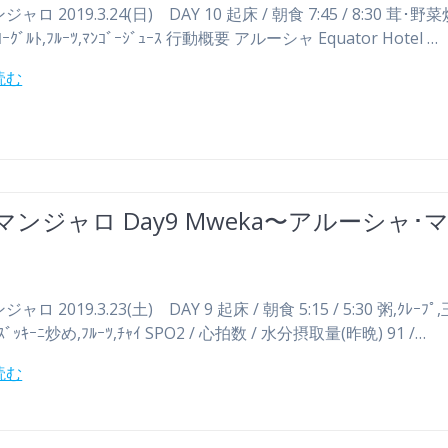
ャロ 2019.3.24(日) DAY 10 起床 / 朝食 7:45 / 8:30 茸･野菜
ｰｸﾞﾙﾄ,ﾌﾙｰﾂ,ﾏﾝｺﾞｰｼﾞｭｰｽ 行動概要 アルーシャ Equator Hotel …
読む
マンジャロ Day9 Mweka〜アルーシャ･
ロ 2019.3.23(土) DAY 9 起床 / 朝食 5:15 / 5:30 粥,ｸﾚｰﾌ
·ｽﾞｯｷｰﾆ炒め,ﾌﾙｰﾂ,ﾁｬｲ SPO2 / 心拍数 / 水分摂取量(昨晩) 91 /…
読む