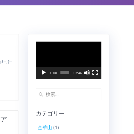
動
画
プ
ｷｰ,ﾁｰ
レ
ー
00:00
07:44
ヤ
ー
検
索:
カテゴリー
ピア
金華山
(1)