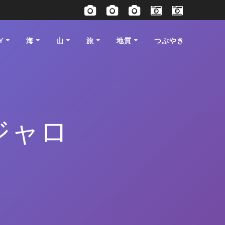
Y
海
山
旅
地質
つぶやき
ジャロ