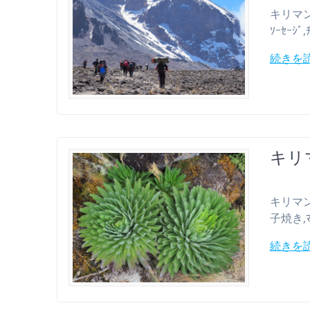
キリマンジャ
ｿｰｾｰｼﾞ
続きを
キリマ
キリマンジャ
子焼き,ﾏﾝ
続きを