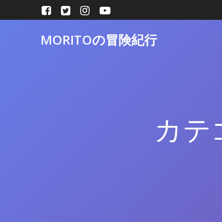
コ
ン
テ
MORITOの冒険紀行
ン
ツ
へ
ス
キ
ッ
プ
カテ