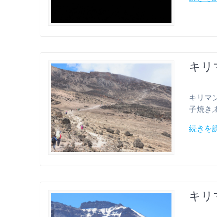
キリマ
キリマンジャ
子焼き,ｵ
続きを
キリマ