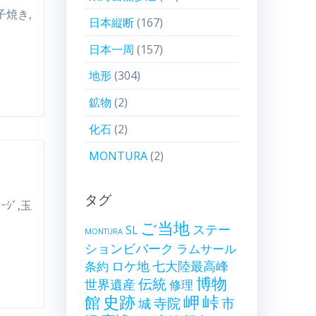
玉子焼き,
日本縦断
(167)
日本一周
(157)
地形
(304)
鉱物
(2)
化石
(2)
MONTURA
(2)
タグ
ｾｰｼﾞ,玉
ご当地
ステー
SL
MONTURA
ションビバーク
ラムサール
ロケ地
七大陸最高峰
条約
博物
伝統
世界遺産
修理
史跡
岬
峠
館
寺院
市
城