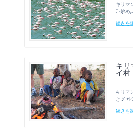
キリマンジ
ﾃﾄ炒め,ﾖ
続きを
キリ
イ村
キリマンジャ
き,ﾎﾟﾃﾄ
続きを