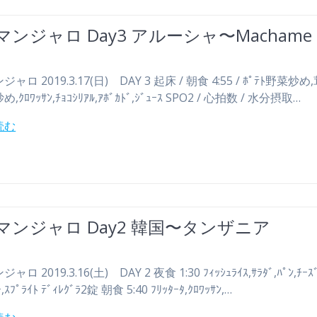
ンジャロ Day3 アルーシャ〜Machame
ャロ 2019.3.17(日) DAY 3 起床 / 朝食 4:55 / ﾎﾟﾃﾄ野菜炒め,
炒め,ｸﾛﾜｯｻﾝ,ﾁｮｺｼﾘｱﾙ,ｱﾎﾞｶﾄﾞ,ｼﾞｭｰｽ SPO2 / 心拍数 / 水分摂取…
読む
マンジャロ Day2 韓国〜タンザニア
ロ 2019.3.16(土) DAY 2 夜食 1:30 ﾌｨｯｼｭﾗｲｽ,ｻﾗﾀﾞ,ﾊﾟﾝ,ﾁｰｽﾞ
ｰ,ｽﾌﾟﾗｲﾄ ﾃﾞｨﾚｸﾞﾗ2錠 朝食 5:40 ﾌﾘｯﾀｰﾀ,ｸﾛﾜｯｻﾝ,…