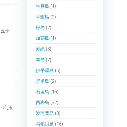
生月島
(1)
軍艦島
(2)
樺島
(2)
ﾟ,玉子
加部島
(1)
沖縄
(8)
本島
(7)
伊平屋島
(5)
野甫島
(2)
石垣島
(16)
西表島
(32)
ｾｰｼﾞ,玉
波照間島
(8)
与那国島
(16)