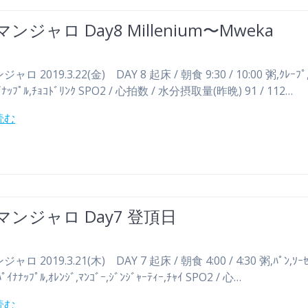
ンジャロ Day8 Millenium〜Mweka
ロ 2019.3.22(金) DAY 8 起床 / 朝食 9:30 / 10:00 粥,ｸﾚｰﾌ
ﾅｯﾌﾟﾙ,ﾁｮｺﾄﾞﾘﾝｸ SPO2 / 心拍数 / 水分摂取量(昨晩) 91 / 112…
読む
マンジャロ Day7 登頂日
ロ 2019.3.21(木) DAY 7 起床 / 朝食 4:00 / 4:30 粥,ﾊﾟﾝ,ｿｰ
ﾅﾅｯﾌﾟﾙ,ｵﾚﾝｼﾞ,ﾏﾝｺﾞｰ,ｼﾞﾝｼﾞｬｰﾃｨｰ,ﾁｬｲ SPO2 / 心…
読む