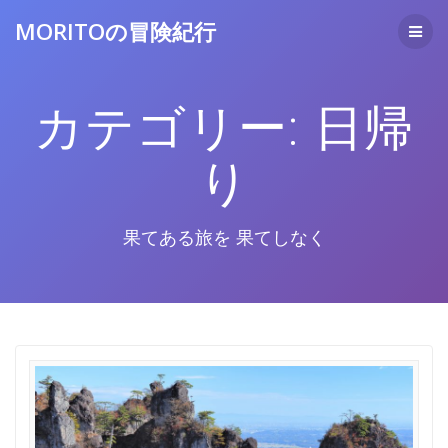
コ
MORITOの冒険紀行
ン
テ
ン
ツ
カテゴリー:
日帰
へ
ス
キ
り
ッ
プ
果てある旅を 果てしなく