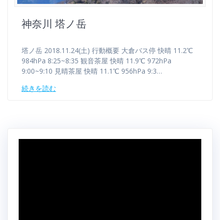
神奈川 塔ノ岳
塔ノ岳 2018.11.24(土) 行動概要 大倉バス停 快晴 11.2℃
984hPa 8:25~8:35 観音茶屋 快晴 11.9℃ 972hPa
9:00~9:10 見晴茶屋 快晴 11.1℃ 956hPa 9:3…
続きを読む
動
画
プ
レ
ー
ヤ
ー