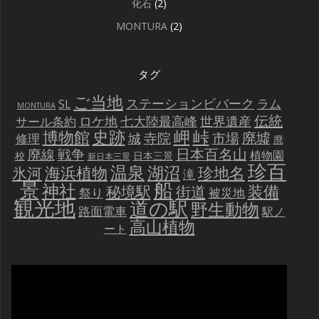
化石
(2)
MONTURA
(2)
タグ
ご当地
ステーションビバーク
ラム
SL
MONTURA
伝統
世界遺産
ロケ地
七大陸最高峰
サール条約
史跡
岬
峠
博物館
廃墟
寺院
市場
城
修理
廃
戦争
日本百名山
廃線
植物園
校
日本三景
新日本三景
珍百
温泉
海浜植物
湖沼
氷河
珍地名
滝
景
船
神社
装備
秘境駅
街道
祭り
被災地
観光地
道の駅
野生動物
路面電車
駅ノ
高山植物
ート
動
画
プ
レ