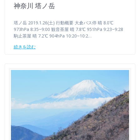
神奈川 塔ノ岳
塔ノ岳 2019.1.26(土) 行動概要 大倉バス停 晴 8.0℃
973hPa 8:35~9:00 観音茶屋 晴 7.8℃ 951hPa 9:23~9:28
駒止茶屋 晴 7.2℃ 904hPa 10:20~10:2…
続きを読む