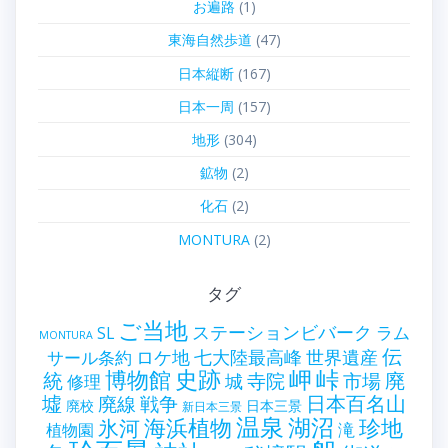
お遍路
(1)
東海自然歩道
(47)
日本縦断
(167)
日本一周
(157)
地形
(304)
鉱物
(2)
化石
(2)
MONTURA
(2)
タグ
ご当地
ステーションビバーク
ラム
SL
MONTURA
伝
世界遺産
ロケ地
七大陸最高峰
サール条約
史跡
岬
峠
博物館
統
廃
寺院
市場
城
修理
墟
戦争
日本百名山
廃線
廃校
日本三景
新日本三景
温泉
海浜植物
湖沼
氷河
珍地
滝
植物園