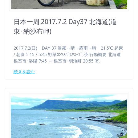
日本一周 2017.7.2 Day37 北海道(道
東･納沙布岬)
2017.7.2(日) DAY 37 曇霧→晴→霧雨→晴 21.5℃ 起床
/ 朝食 5:15 / 5:45 野菜ｺﾝｿﾒﾊﾟｽﾀｽｰﾌﾟ,茶 行動概要 北海道
根室市･洛陽 7:45 → 根室市･明治町 20:55 寄…
続きを読む