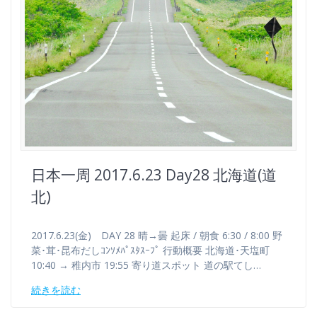
日本一周 2017.6.23 Day28 北海道(道
北)
2017.6.23(金) DAY 28 晴→曇 起床 / 朝食 6:30 / 8:00 野
菜･茸･昆布だしｺﾝｿﾒﾊﾟｽﾀｽｰﾌﾟ 行動概要 北海道･天塩町
10:40 → 稚内市 19:55 寄り道スポット 道の駅てし…
続きを読む