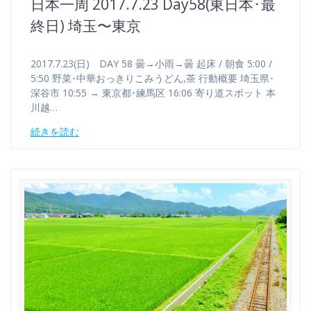
日本一周 2017.7.23 Day58(東日本･最
終日) 埼玉〜東京
2017.7.23(日) DAY 58 曇→小雨→曇 起床 / 朝食 5:00 /
5:50 野菜･中華おっきりこみうどん,茶 行動概要 埼玉県･
深谷市 10:55 → 東京都･練馬区 16:06 寄り道スポット 本
川越…
続きを読む