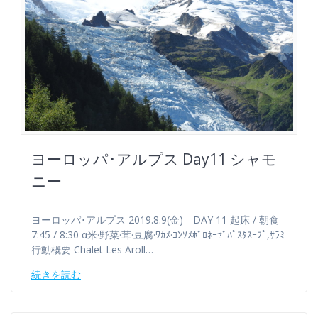
ヨーロッパ･アルプス Day11 シャモ
ニー
ヨーロッパ･アルプス 2019.8.9(金) DAY 11 起床 / 朝食
7:45 / 8:30 α米·野菜·茸·豆腐·ﾜｶﾒ·ｺﾝｿﾒﾎﾞﾛﾈｰｾﾞﾊﾟｽﾀｽｰﾌﾟ,ｻﾗﾐ
行動概要 Chalet Les Aroll…
続きを読む