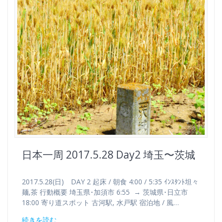
日本一周 2017.5.28 Day2 埼玉〜茨城
2017.5.28(日) DAY 2 起床 / 朝食 4:00 / 5:35 ｲﾝｽﾀﾝﾄ坦々
麺,茶 行動概要 埼玉県･加須市 6:55 → 茨城県･日立市
18:00 寄り道スポット 古河駅, 水戸駅 宿泊地 / 風…
続きを読む