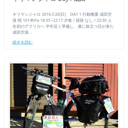
キリマンジャロ 2016.3.20(日) DAY 1 行動概要 成田空
港 晴 1014hPa 18:35~22:17 夕食 / 就寝 なし / 23:30 人
生初のアフリカへ 半年近く準備し、遂に旅立つ日が来た
成田空港…
続きを読む