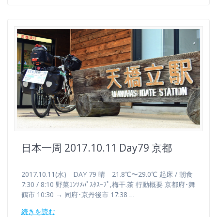
日本一周 2017.10.11 Day79 京都
2017.10.11(水) DAY 79 晴 21.8℃〜29.0℃ 起床 / 朝食
7:30 / 8:10 野菜ｺﾝｿﾒﾊﾟｽﾀｽｰﾌﾟ,梅干.茶 行動概要 京都府･舞
鶴市 10:30 → 同府･京丹後市 17:38 …
続きを読む