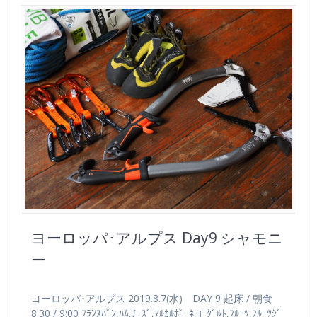
ヨーロッパ･アルプス Day9 シャモニ
ー
ヨーロッパ･アルプス 2019.8.7(水) DAY 9 起床 / 朝食
8:30 / 9:00 ﾌﾗﾝｽﾊﾟﾝ,ﾊﾑ,ﾁｰｽﾞ,ﾏﾙｶﾙﾎﾟｰﾈ,ﾖｰｸﾞﾙﾄ,ﾌﾙｰﾂ,ﾌﾙｰﾂｼﾞ