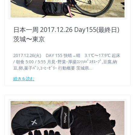
日本一周 2017.12.26 Day155(最終日)
茨城〜東京
2017.12.26(火) DAY 155 快晴→晴 3.1℃〜17.9℃ 起床
/ 朝食 5:00 / 5:55 月見･野菜･厚揚ｺﾝｿﾒﾊﾟｽﾀｽｰﾌﾟ,豆腐,納
豆,卵,菓子ﾊﾟﾝ,ｺｰﾋｰｾﾞﾘｰ 行動概要 茨城県…
続きを読む