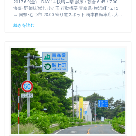
2017.6.9(金) DAY 14 快晴→晴 起床 / 朝食 6:45 / 7:00
海藻･野菜味噌汁,ﾚﾀｽ1玉 行動概要 青森県･横浜町 12:15
→ 同県･むつ市 20:00 寄り道スポット 橋本自転車店, 大…
続きを読む