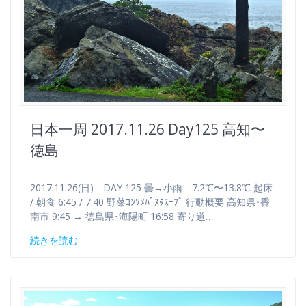
日本一周 2017.11.26 Day125 高知〜
徳島
2017.11.26(日) DAY 125 曇→小雨 7.2℃〜13.8℃ 起床
/ 朝食 6:45 / 7:40 野菜ｺﾝｿﾒﾊﾟｽﾀｽｰﾌﾟ 行動概要 高知県･香
南市 9:45 → 徳島県･海陽町 16:58 寄り道…
続きを読む