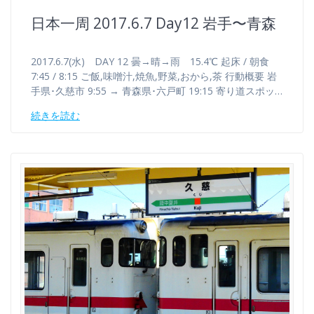
日本一周 2017.6.7 Day12 岩手〜青森
2017.6.7(水) DAY 12 曇→晴→雨 15.4℃ 起床 / 朝食
7:45 / 8:15 ご飯,味噌汁,焼魚,野菜,おから,茶 行動概要 岩
手県･久慈市 9:55 → 青森県･六戸町 19:15 寄り道スポッ…
続きを読む