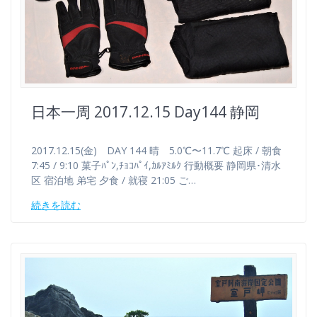
日本一周 2017.12.15 Day144 静岡
2017.12.15(金) DAY 144 晴 5.0℃〜11.7℃ 起床 / 朝食
7:45 / 9:10 菓子ﾊﾟﾝ,ﾁｮｺﾊﾟｲ,ｶﾙｱﾐﾙｸ 行動概要 静岡県･清水
区 宿泊地 弟宅 夕食 / 就寝 21:05 ご…
続きを読む