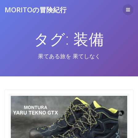
コ
MORITOの冒険紀行
ン
テ
ン
ツ
タグ:
装備
へ
ス
キ
ッ
果てある旅を 果てしなく
プ