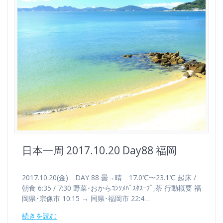
日本一周 2017.10.20 Day88 福岡
2017.10.20(金) DAY 88 曇→晴 17.0℃〜23.1℃ 起床 /
朝食 6:35 / 7:30 野菜･おからｺﾝｿﾒﾊﾟｽﾀｽｰﾌﾟ,茶 行動概要 福
岡県･宗像市 10:15 → 同県･福岡市 22:4…
続きを読む