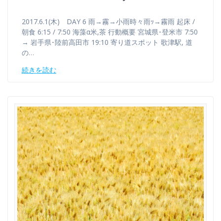
2017.6.1(木) DAY 6 雨→霧→小雨時々雨ｯ→霧雨 起床 /
朝食 6:15 / 7:50 海藻α米,茶 行動概要 宮城県･登米市 7:50
→ 岩手県･陸前高田市 19:10 寄り道スポット 歌津駅, 道
の…
続きを読む