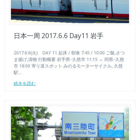
日本一周 2017.6.6 Day11 岩手
2017.6.6(火) DAY 11 起床 / 朝食 7:45 / 10:00 ご飯,さつ
ま揚げ,漬物 行動概要 岩手県･久慈市 11:15 → 同県･久慈
市 18:00 寄り道スポット みのるモーターサイクル, 久慈
駅…
続きを読む