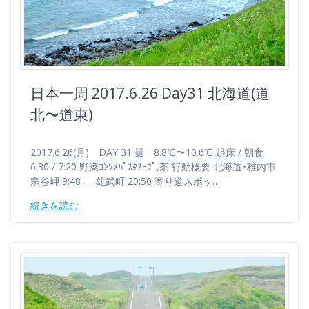
日本一周 2017.6.26 Day31 北海道(道
北〜道東)
2017.6.26(月) DAY 31 曇 8.8℃〜10.6℃ 起床 / 朝食
6:30 / 7:20 野菜ｺﾝｿﾒﾊﾟｽﾀｽｰﾌﾟ,茶 行動概要 北海道･稚内市
宗谷岬 9:48 → 雄武町 20:50 寄り道スポッ…
続きを読む