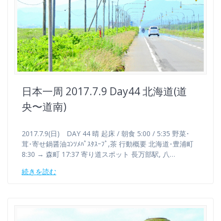
日本一周 2017.7.9 Day44 北海道(道
央〜道南)
2017.7.9(日) DAY 44 晴 起床 / 朝食 5:00 / 5:35 野菜･
茸･寄せ鍋醤油ｺﾝｿﾒﾊﾟｽﾀｽｰﾌﾟ,茶 行動概要 北海道･豊浦町
8:30 → 森町 17:37 寄り道スポット 長万部駅, 八…
続きを読む