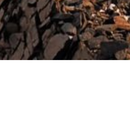
「万人に誇れる人生を」
海,山,極地,ジャングル,砂漠,洞窟･･･etc.
地球はあまりに広く、多くの謎に満ちている
さあ、冒険へ出かけよう
いつだって好奇心に勝るものはない