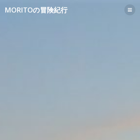
コ
MORITOの冒険紀行
ン
テ
ン
ツ
へ
ス
キ
ッ
プ