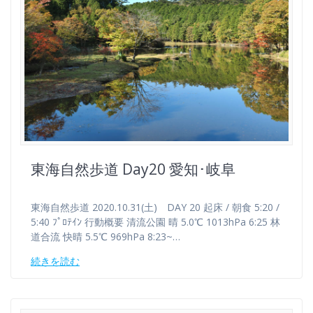
東海自然歩道 Day20 愛知･岐阜
東海自然歩道 2020.10.31(土) DAY 20 起床 / 朝食 5:20 /
5:40 ﾌﾟﾛﾃｲﾝ 行動概要 清流公園 晴 5.0℃ 1013hPa 6:25 林
道合流 快晴 5.5℃ 969hPa 8:23~…
続きを読む