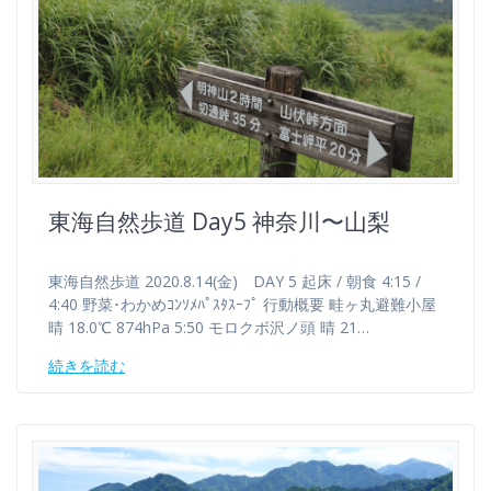
東海自然歩道 Day5 神奈川〜山梨
東海自然歩道 2020.8.14(金) DAY 5 起床 / 朝食 4:15 /
4:40 野菜･わかめｺﾝｿﾒﾊﾟｽﾀｽｰﾌﾟ 行動概要 畦ヶ丸避難小屋
晴 18.0℃ 874hPa 5:50 モロクボ沢ノ頭 晴 21…
続きを読む