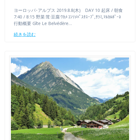
ヨーロッパ･アルプス 2019.8.8(木) DAY 10 起床 / 朝食
7:40 / 8:15 野菜·茸·豆腐·ﾜｶﾒ·ｺﾝｿﾒﾊﾟｽﾀｽｰﾌﾟ,ｻﾗﾐ,ﾏﾙｶﾙﾎﾟｰﾈ
行動概要 Gîte Le Belvédère…
続きを読む