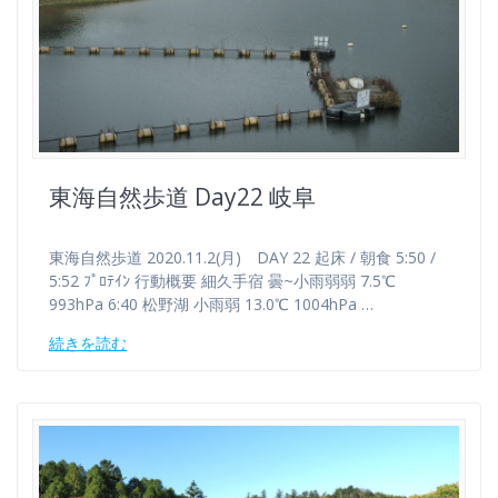
東海自然歩道 Day22 岐阜
東海自然歩道 2020.11.2(月) DAY 22 起床 / 朝食 5:50 /
5:52 ﾌﾟﾛﾃｲﾝ 行動概要 細久手宿 曇~小雨弱弱 7.5℃
993hPa 6:40 松野湖 小雨弱 13.0℃ 1004hPa …
続きを読む