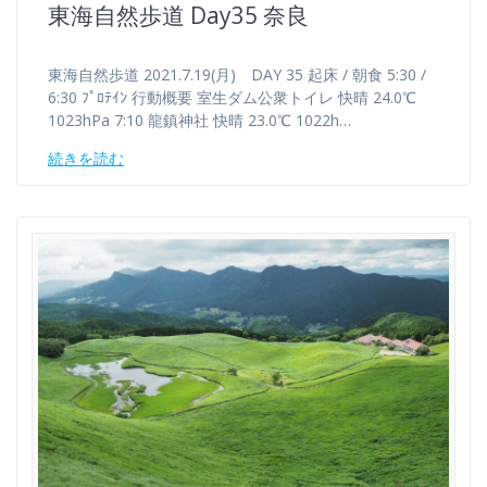
東海自然歩道 Day35 奈良
東海自然歩道 2021.7.19(月) DAY 35 起床 / 朝食 5:30 /
6:30 ﾌﾟﾛﾃｲﾝ 行動概要 室生ダム公衆トイレ 快晴 24.0℃
1023hPa 7:10 龍鎮神社 快晴 23.0℃ 1022h…
続きを読む