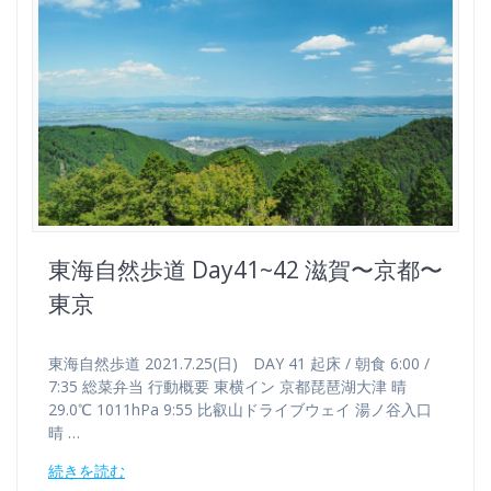
東海自然歩道 Day41~42 滋賀〜京都〜
東京
東海自然歩道 2021.7.25(日) DAY 41 起床 / 朝食 6:00 /
7:35 総菜弁当 行動概要 東横イン 京都琵琶湖大津 晴
29.0℃ 1011hPa 9:55 比叡山ドライブウェイ 湯ノ谷入口
晴 …
続きを読む