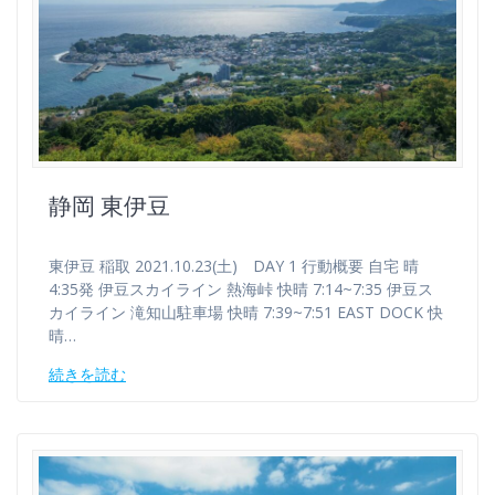
静岡 東伊豆
東伊豆 稲取 2021.10.23(土) DAY 1 行動概要 自宅 晴
4:35発 伊豆スカイライン 熱海峠 快晴 7:14~7:35 伊豆ス
カイライン 滝知山駐車場 快晴 7:39~7:51 EAST DOCK 快
晴…
続きを読む