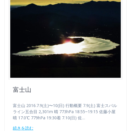
富士山
富士山 2016.7.9(土)〜10(日) 行動概要 7.9(土) 富士スバル
ライン五合目 2,301m 晴 773hPa 18:55~19:15 佐藤小屋
晴 17.0℃ 779hPa 19:30着 7.10(日) 佐…
続きを読む