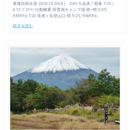
東海自然歩道 2020.10.20(火) DAY 9 起床 / 朝食 7:20 /
6:10 ﾌﾟﾛﾃｲﾝ 行動概要 田貫湖キャンプ場 雨~晴 6.0℃
945hPa 7:20 長者ヶ岳登山口 晴 9.2℃ 946hPa…
続きを読む