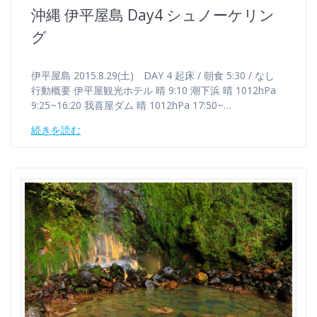
沖縄 伊平屋島 Day4 シュノーケリン
グ
伊平屋島 2015.8.29(土) DAY 4 起床 / 朝食 5:30 / なし
行動概要 伊平屋観光ホテル 晴 9:10 潮下浜 晴 1012hPa
9:25~16:20 我喜屋ダム 晴 1012hPa 17:50~…
続きを読む