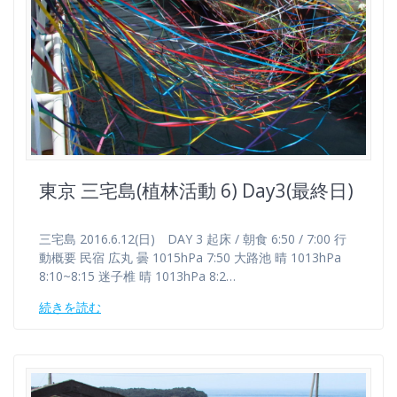
東京 三宅島(植林活動 6) Day3(最終日)
三宅島 2016.6.12(日) DAY 3 起床 / 朝食 6:50 / 7:00 行
動概要 民宿 広丸 曇 1015hPa 7:50 大路池 晴 1013hPa
8:10~8:15 迷子椎 晴 1013hPa 8:2…
続きを読む