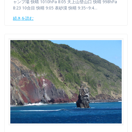
ャンプ場 快晴 1010hPa 8:05 天上山登山口 快晴 998hPa
8:23 10合目 快晴 9:05 表砂漠 快晴 9:35~9:4…
続きを読む