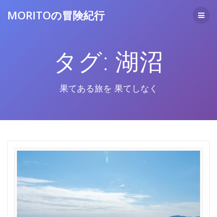
コ
MORITOの冒険紀行
ン
テ
ン
ツ
タグ:
湖沼
へ
ス
キ
ッ
果てある旅を 果てしなく
プ