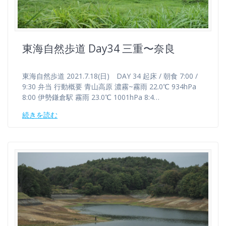
東海自然歩道 Day34 三重〜奈良
東海自然歩道 2021.7.18(日) DAY 34 起床 / 朝食 7:00 /
9:30 弁当 行動概要 青山高原 濃霧~霧雨 22.0℃ 934hPa
8:00 伊勢鎌倉駅 霧雨 23.0℃ 1001hPa 8:4…
続きを読む