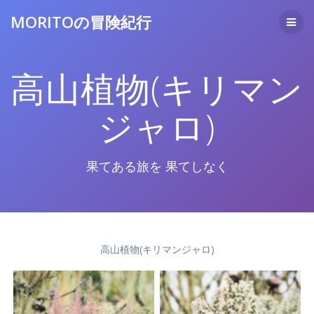
コ
MORITOの冒険紀行
ン
テ
ン
ツ
高山植物(キリマン
へ
ス
キ
ジャロ)
ッ
プ
果てある旅を 果てしなく
高山植物(キリマンジャロ)