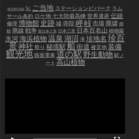
ご当地
ステーションビバーク
ラム
SL
MONTURA
伝統
世界遺産
ロケ地
七大陸最高峰
サール条約
史跡
岬
峠
博物館
廃墟
寺院
市場
城
修理
廃
戦争
日本百名山
廃線
植物園
校
日本三景
新日本三景
珍百
温泉
海浜植物
湖沼
氷河
珍地名
滝
景
船
神社
装備
秘境駅
街道
祭り
被災地
観光地
道の駅
野生動物
路面電車
駅ノ
高山植物
ート
動
画
プ
レ
ー
ヤ
ー