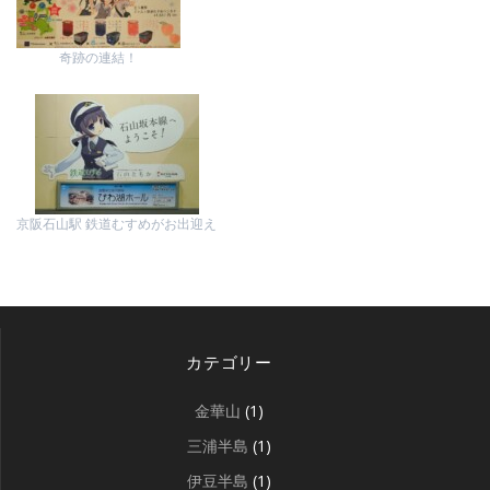
奇跡の連結！
京阪石山駅 鉄道むすめがお出迎え
カテゴリー
金華山
(1)
三浦半島
(1)
伊豆半島
(1)