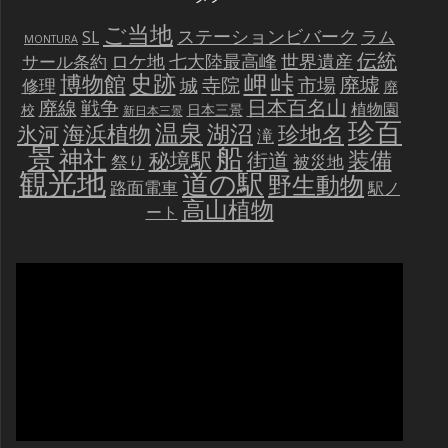
ご当地
ステーションビバーク
ラム
SL
MONTURA
伝統
世界遺産
ロケ地
七大陸最高峰
サール条約
史跡
岬
峠
博物館
廃墟
寺院
市場
城
修理
廃
戦争
日本百名山
廃線
植物園
校
日本三景
新日本三景
珍百
温泉
海浜植物
湖沼
氷河
珍地名
滝
景
船
神社
装備
秘境駅
街道
祭り
被災地
観光地
道の駅
野生動物
路面電車
駅ノ
高山植物
ート
動
画
プ
レ
ー
ヤ
ー