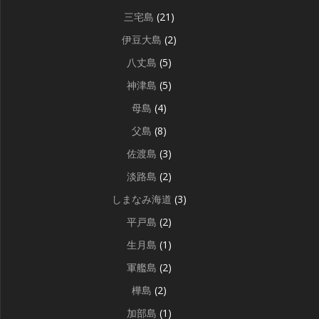
三宅島
(21)
伊豆大島
(2)
八丈島
(5)
神津島
(5)
母島
(4)
父島
(8)
佐渡島
(3)
淡路島
(2)
しまなみ海道
(3)
平戸島
(2)
生月島
(1)
軍艦島
(2)
樺島
(2)
加部島
(1)