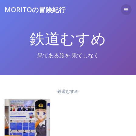
コ
MORITOの冒険紀行
ン
テ
ン
ツ
鉄道むすめ
へ
ス
キ
ッ
果てある旅を 果てしなく
プ
鉄道むすめ