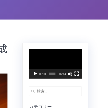
成
動
画
プ
レ
ー
00:00
07:44
ヤ
ー
検
索:
カテゴリー