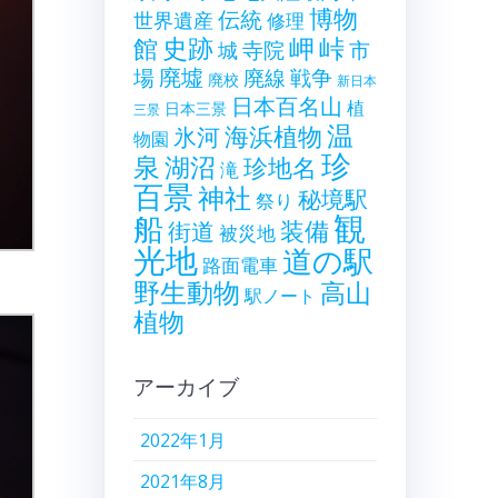
博物
伝統
世界遺産
修理
史跡
岬
峠
館
寺院
市
城
廃墟
戦争
場
廃線
廃校
新日本
日本百名山
植
日本三景
三景
温
海浜植物
氷河
物園
珍
泉
湖沼
珍地名
滝
百景
神社
秘境駅
祭り
観
船
装備
街道
被災地
光地
道の駅
路面電車
野生動物
高山
駅ノート
植物
アーカイブ
2022年1月
2021年8月