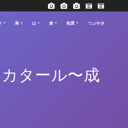
Y
海
山
旅
地質
つぶやき
) カタール〜成