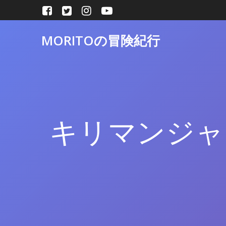
コ
ン
テ
MORITOの冒険紀行
ン
ツ
へ
ス
キ
ッ
プ
キリマンジャロ