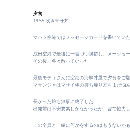
夕食
19:55 吹き寄せ丼
マハド空港ではメッセージカードを書いてい
成田空港で最後に一言づつ挨拶し、メーッセ
その後、各々散っていった
最後モティさんに空港の海鮮丼屋で夕食をご
マサンジャはマサイ棒の持ち帰り方をまだ悩ん
長かった旅も無事に終了した
出発前は不安要素しかなかったが、皆で協力
この全員と一緒に何かをするのはもうないか