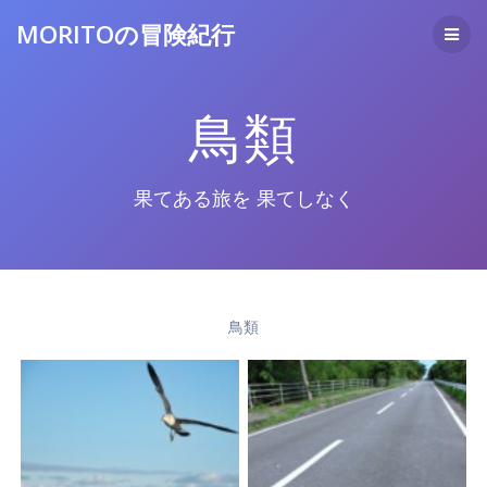
コ
MORITOの冒険紀行
ン
テ
ン
ツ
鳥類
へ
ス
キ
ッ
果てある旅を 果てしなく
プ
鳥類