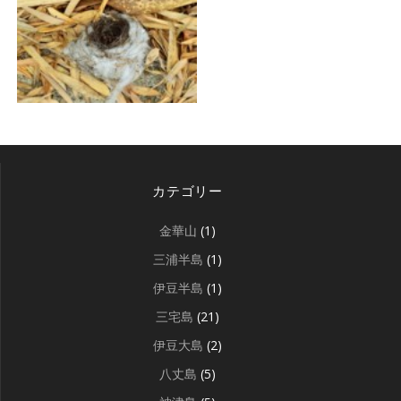
カテゴリー
金華山
(1)
三浦半島
(1)
伊豆半島
(1)
三宅島
(21)
伊豆大島
(2)
八丈島
(5)