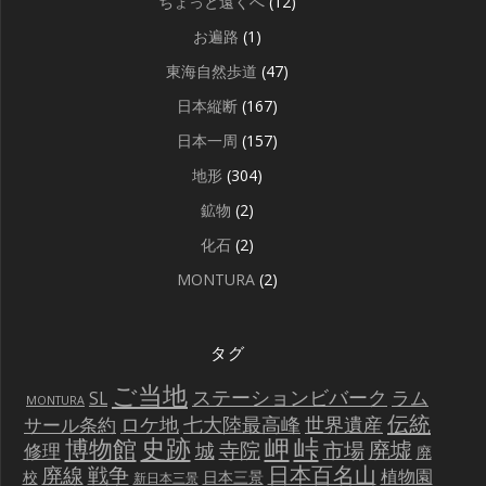
ちょっと遠くへ
(12)
お遍路
(1)
東海自然歩道
(47)
日本縦断
(167)
日本一周
(157)
地形
(304)
鉱物
(2)
化石
(2)
MONTURA
(2)
タグ
ご当地
ステーションビバーク
ラム
SL
MONTURA
伝統
世界遺産
ロケ地
七大陸最高峰
サール条約
史跡
岬
峠
博物館
廃墟
寺院
市場
城
修理
廃
戦争
日本百名山
廃線
植物園
校
日本三景
新日本三景