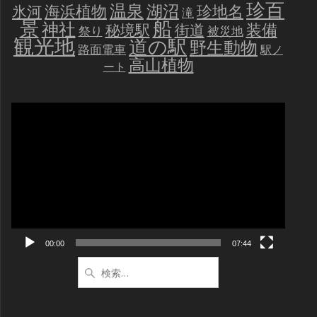
珍百
温泉
海浜植物
湖沼
氷河
珍地名
滝
景
船
神社
装備
秘境駅
街道
祭り
被災地
観光地
道の駅
野生動物
路面電車
駅ノ
高山植物
ート
動
画
プ
レ
ー
ヤ
ー
00:00
07:44
検
索: