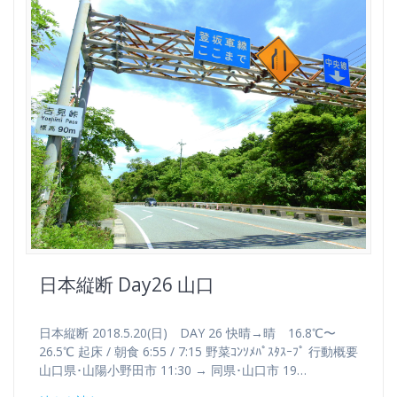
日本縦断 Day26 山口
日本縦断 2018.5.20(日) DAY 26 快晴→晴 16.8℃〜
26.5℃ 起床 / 朝食 6:55 / 7:15 野菜ｺﾝｿﾒﾊﾟｽﾀｽｰﾌﾟ 行動概要
山口県･山陽小野田市 11:30 → 同県･山口市 19…