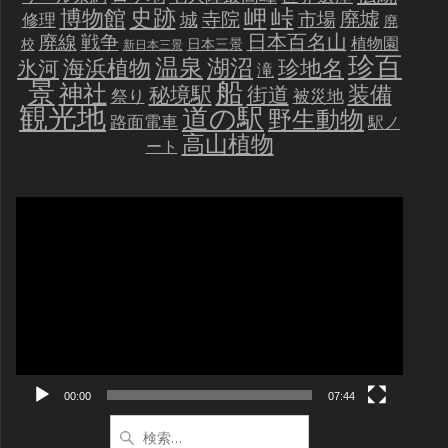
史跡
岬
峠
博物館
廃墟
寺院
市場
城
修理
廃
戦争
日本百名山
廃線
植物園
校
日本三景
新日本三景
珍百
温泉
海浜植物
湖沼
氷河
珍地名
滝
景
船
神社
装備
秘境駅
街道
祭り
被災地
観光地
道の駅
野生動物
路面電車
駅ノ
高山植物
ート
動
画
プ
レ
ー
ヤ
ー
00:00
07:44
検
索: