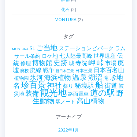
化石
(2)
MONTURA
(2)
タグ
ご当地
ステーションビバーク
ラム
SL
MONTURA
伝
世界遺産
ロケ地
七大陸最高峰
サール条約
史跡
岬
峠
博物館
統
廃
寺院
市場
城
修理
墟
戦争
日本百名山
廃線
廃校
日本三景
新日本三景
温泉
海浜植物
湖沼
氷河
珍地
滝
植物園
珍百景
船
神社
名
秘境駅
街道
祭り
被
観光地
道の駅
野
装備
災地
路面電車
生動物
高山植物
駅ノート
アーカイブ
2022年1月