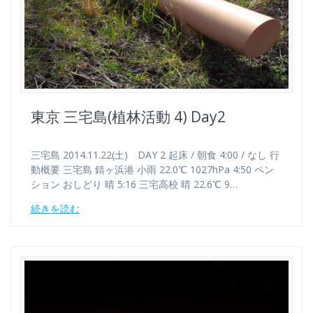
東京 三宅島(植林活動 4) Day2
三宅島 2014.11.22(土) DAY 2 起床 / 朝食 4:00 / なし 行
動概要 三宅島 錆ヶ浜港 小雨 22.0℃ 1027hPa 4:50 ペン
ション おしどり 晴 5:16 三宅高校 晴 22.6℃ 9…
続きを読む