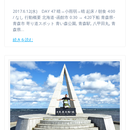
2017.6.12(水) DAY 47 晴→小雨弱→晴 起床 / 朝食 4:00
/ なし 行動概要 北海道･函館市 0:30 → 4:20下船 青森県･
青森市 寄り道スポット 青い森公園, 青森駅, 八甲田丸, 青
森県…
続きを読む