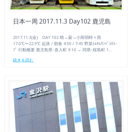
日本一周 2017.11.3 Day102 鹿児島
2017.11.3(金) DAY 102 晴→曇→小雨弱時々雨
17.0℃〜22.9℃ 起床 / 朝食 4:50 / 7:45 野菜ﾄﾑﾔﾑｸﾝﾊﾟｽﾀｽｰ
ﾌﾟ 行動概要 鹿児島県･喜入町 9:10 → 同県･桜島町 1…
続きを読む