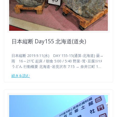
日本縦断 Day155 北海道(道央)
日本縦断 2019.9.11(水) DAY 155-15(通算-北海道) 曇→
雨 16～21℃ 起床 / 朝食 5:00 / 5:40 野菜･茸･豆腐ｺﾝｿﾒ
うどん 行動概要 北海道･岩見沢市 7:15 → 奈井江町 1…
続きを読む