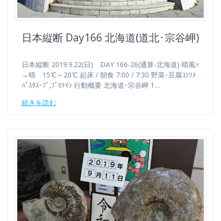
日本縦断 Day166 北海道(道北･宗谷岬)
日本縦断 2019.9.22(日) DAY 166-26(通算-北海道) 晴風ｯ
→晴 15℃～20℃ 起床 / 朝食 7:00 / 7:30 野菜･豆腐ｺﾝｿﾒ
ﾊﾟｽﾀｽｰﾌﾟ,ﾌﾟﾛﾃｲﾝ 行動概要 北海道･宗谷岬 1…
続きを読む