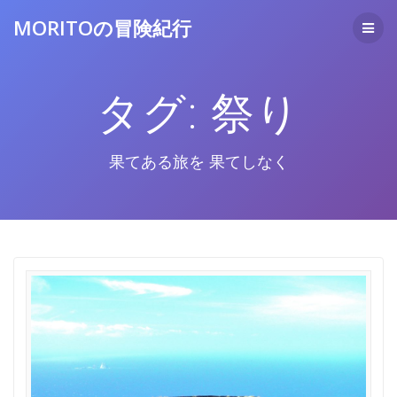
コ
MORITOの冒険紀行
ン
テ
ン
ツ
タグ:
祭り
へ
ス
キ
ッ
果てある旅を 果てしなく
プ