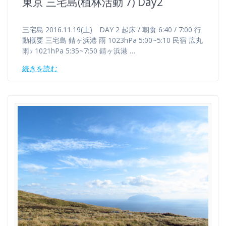
東京 三宅島(植林活動 7) Day2
三宅島 2016.11.19(土) DAY 2 起床 / 朝食 6:40 / 7:00 行
動概要 三宅島 錆ヶ浜港 雨 1023hPa 5:00~5:10 民宿 広丸
雨ｯ 1021hPa 5:35~7:50 錆ヶ浜港 …
続きを読む