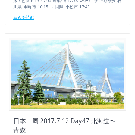
床 / 朝食 6:15 / 7:00 野菜･茸ｺﾝｿﾒﾊﾟｽﾀｽｰﾌﾟ,茶 行動概要 石
川県･羽咋市 10:15 → 同県･小松市 17:43…
続きを読む
日本一周 2017.7.12 Day47 北海道〜
青森