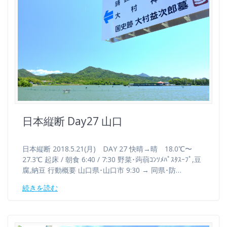
日本縦断 Day27 山口
日本縦断 2018.5.21(月) DAY 27 快晴→晴 18.0℃〜
27.3℃ 起床 / 朝食 6:40 / 7:30 野菜･蒟蒻ｺﾝｿﾒﾊﾟｽﾀｽｰﾌﾟ,豆
腐,納豆 行動概要 山口県･山口市 9:30 → 同県･防…
続きを読む