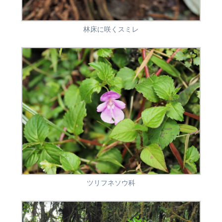
林床に咲くスミレ
ツリフネソウ科