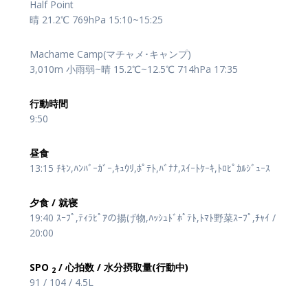
Half Point
晴 21.2℃ 769hPa 15:10~15:25
Machame Camp(マチャメ･キャンプ)
3,010m 小雨弱~晴 15.2℃~12.5℃ 714hPa 17:35
行動時間
9:50
昼食
13:15 ﾁｷﾝ,ﾊﾝﾊﾞｰｶﾞｰ,ｷｭｳﾘ,ﾎﾟﾃﾄ,ﾊﾞﾅﾅ,ｽｲｰﾄｹｰｷ,ﾄﾛﾋﾟｶﾙｼﾞｭｰｽ
夕食 / 就寝
19:40 ｽｰﾌﾟ,ﾃｨﾗﾋﾟｱの揚げ物,ﾊｯｼｭﾄﾞﾎﾟﾃﾄ,ﾄﾏﾄ野菜ｽｰﾌﾟ,ﾁｬｲ /
20:00
SPO
/ 心拍数 / 水分摂取量(行動中)
2
91 / 104 / 4.5L