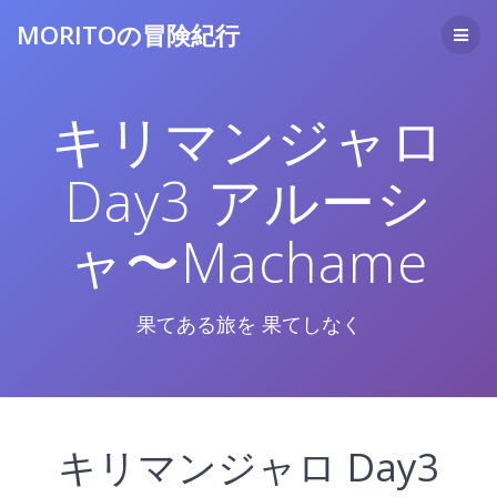
コ
MORITOの冒険紀行
ン
テ
ン
ツ
キリマンジャロ
へ
ス
キ
Day3 アルーシ
ッ
プ
ャ〜Machame
果てある旅を 果てしなく
キリマンジャロ Day3