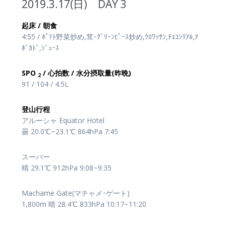
2019.3.17(日) DAY 3
起床 / 朝食
4:55 / ﾎﾟﾃﾄ野菜炒め,茸･ｸﾞﾘｰﾝﾋﾟｰｽ炒め,ｸﾛﾜｯｻﾝ,ﾁｮｺｼﾘｱﾙ,ｱ
ﾎﾞｶﾄﾞ,ｼﾞｭｰｽ
SPO
/ 心拍数 / 水分摂取量(昨晩)
2
91 / 104 / 4.5L
登山行程
アルーシャ Equator Hotel
曇 20.0℃~23.1℃ 864hPa 7:45
スーパー
晴 29.1℃ 912hPa 9:08~9:35
Machame Gate(マチャメ･ゲート)
1,800m 晴 28.4℃ 833hPa 10:17~11:20