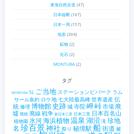
東海自然歩道
(47)
日本縦断
(167)
日本一周
(157)
地形
(304)
鉱物
(2)
化石
(2)
MONTURA
(2)
タグ
ご当地
ステーションビバーク
ラム
SL
MONTURA
伝
世界遺産
ロケ地
七大陸最高峰
サール条約
史跡
岬
峠
博物館
統
廃
寺院
市場
城
修理
墟
戦争
日本百名山
廃線
廃校
日本三景
新日本三景
温泉
海浜植物
湖沼
氷河
珍地
滝
植物園
珍百景
船
神社
名
秘境駅
街道
祭り
被