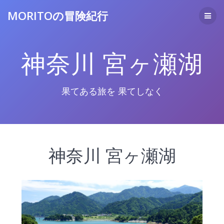
コ
MORITOの冒険紀行
ン
テ
ン
ツ
神奈川 宮ヶ瀬湖
へ
ス
キ
ッ
果てある旅を 果てしなく
プ
神奈川 宮ヶ瀬湖