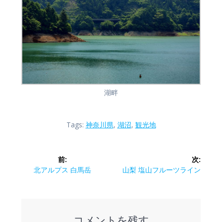
湖畔
Tags:
神奈川県
,
湖沼
,
観光地
投
前:
次:
稿
前
次
北アルプス 白馬岳
山梨 塩山フルーツライン
の
の
ナ
投
投
稿:
稿:
ビ
コメントを残す