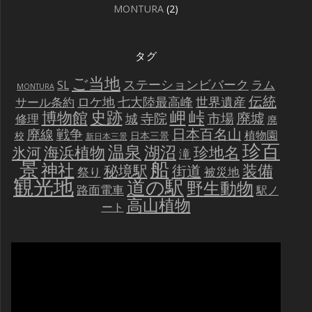
MONTURA
(2)
タグ
ご当地
ステーションビバーク
ラム
SL
MONTURA
伝統
世界遺産
ロケ地
七大陸最高峰
サール条約
史跡
岬
峠
博物館
廃墟
寺院
市場
城
修理
廃
戦争
日本百名山
廃線
植物園
校
日本三景
新日本三景
珍百
温泉
海浜植物
湖沼
氷河
珍地名
滝
景
船
神社
装備
秘境駅
街道
祭り
被災地
観光地
道の駅
野生動物
路面電車
駅ノ
高山植物
ート
動
画
プ
レ
ー