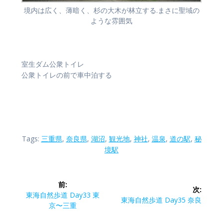
境内は広く、薄暗く、杉の大木が林立する.まさに聖域の
ような雰囲気
室生ダム公衆トイレ
公衆トイレの前で車中泊する
Tags:
三重県
,
奈良県
,
湖沼
,
観光地
,
神社
,
温泉
,
道の駅
,
秘
境駅
投
前:
次:
稿
前
東海自然歩道 Day33 東
次
東海自然歩道 Day35 奈良
の
京〜三重
の
ナ
投
投