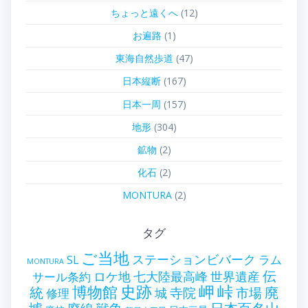
ちょっと遠くへ
(12)
お遍路
(1)
東海自然歩道
(47)
日本縦断
(167)
日本一周
(157)
地形
(304)
鉱物
(2)
化石
(2)
MONTURA
(2)
タグ
ご当地
ステーションビバーク
ラム
SL
MONTURA
伝
世界遺産
ロケ地
七大陸最高峰
サール条約
史跡
岬
峠
博物館
統
廃
寺院
市場
城
修理