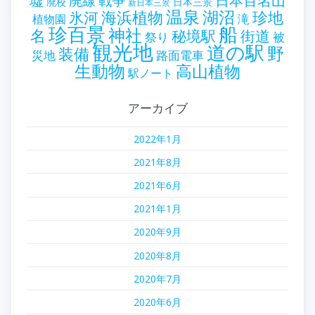
墟
戦争
日本百名山
廃線
廃校
日本三景
新日本三景
温泉
海浜植物
湖沼
氷河
珍地
滝
植物園
珍百景
船
神社
名
秘境駅
街道
祭り
被
観光地
道の駅
野
装備
災地
路面電車
生動物
高山植物
駅ノート
アーカイブ
2022年1月
2021年8月
2021年6月
2021年1月
2020年9月
2020年8月
2020年7月
2020年6月