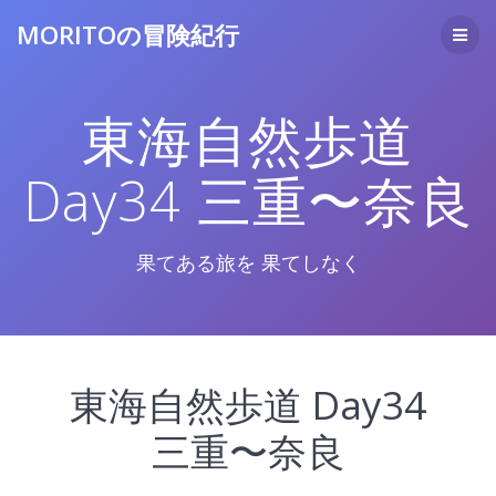
コ
MORITOの冒険紀行
ン
テ
ン
ツ
東海自然歩道
へ
ス
キ
Day34 三重〜奈良
ッ
プ
果てある旅を 果てしなく
東海自然歩道 Day34
三重〜奈良