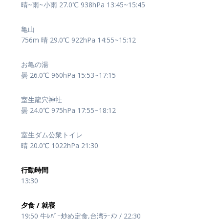
晴~雨~小雨 27.0℃ 938hPa 13:45~15:45
亀山
756m 晴 29.0℃ 922hPa 14:55~15:12
お亀の湯
曇 26.0℃ 960hPa 15:53~17:15
室生龍穴神社
曇 24.0℃ 975hPa 17:55~18:12
室生ダム公衆トイレ
晴 20.0℃ 1022hPa 21:30
行動時間
13:30
夕食 / 就寝
19:50 牛ﾚﾊﾞｰ炒め定食,台湾ﾗｰﾒﾝ / 22:30