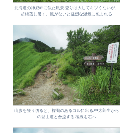
北海道の神威岬に似た風景.登りは大してキツくないが、
超絶蒸し暑く、風がないと猛烈な湿気に包まれる
山腹を登り切ると、標識のあるコルに出る.中太郎生から
の登山道と合流する.稜線を右へ