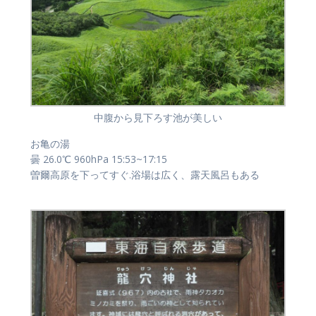
中腹から見下ろす池が美しい
お亀の湯
曇 26.0℃ 960hPa 15:53~17:15
曽爾高原を下ってすぐ.浴場は広く、露天風呂もある