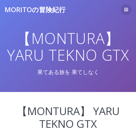
コ
MORITOの冒険紀行
ン
テ
ン
ツ
【MONTURA】
へ
ス
キ
YARU TEKNO GTX
ッ
プ
果てある旅を 果てしなく
【MONTURA】 YARU
TEKNO GTX