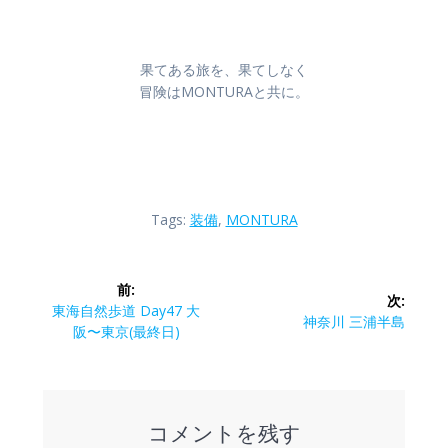
果てある旅を、果てしなく
冒険はMONTURAと共に。
Tags:
装備
,
MONTURA
投
前:
次:
稿
前
東海自然歩道 Day47 大
次
神奈川 三浦半島
の
阪〜東京(最終日)
の
ナ
投
投
稿:
稿:
ビ
コメントを残す
ゲ