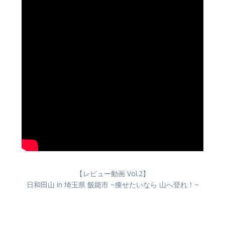
【レビュー動画 Vol.2】
日和田山 in 埼玉県 飯能市 ~痩せたいなら 山へ登れ！~