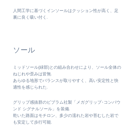
人間工学に基づくインソールはクッション性が高く、足
裏に良く吸い付く.
ソール
ミッドソール(緑部)との組み合わせにより、ソール全体の
ねじれや歪みは皆無.
あらゆる地形でバランスが取りやすく、高い安定性と快
適性を感じられた.
グリップ感抜群のビブラム社製「メガグリップ･コンパウ
ンド シグナルソール」を装備.
乾いた路面はモチロン、多少の濡れた岩や苔むした岩で
も安定して歩行可能.