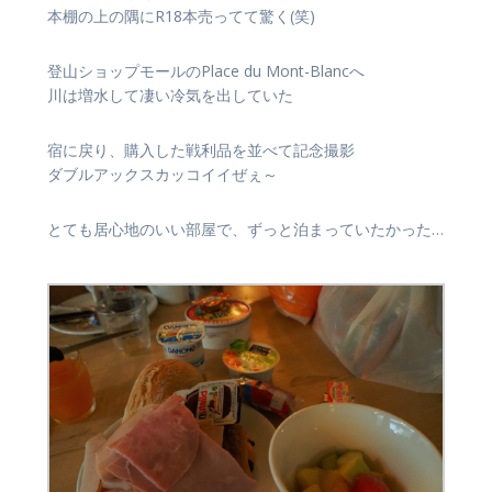
本棚の上の隅にR18本売ってて驚く(笑)
登山ショップモールのPlace du Mont-Blancへ
川は増水して凄い冷気を出していた
宿に戻り、購入した戦利品を並べて記念撮影
ダブルアックスカッコイイぜぇ～
とても居心地のいい部屋で、ずっと泊まっていたかった…