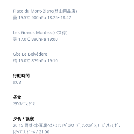
Place du Mont-Blanc(登山用品店)
曇 19.5℃ 900hPa 18:25~18:47
Les Grands Montets(バス停)
曇 17.0℃ 880hPa 19:00
Gîte Le Belvédère
晴 15.0℃ 879hPa 19:10
行動時間
9:08
昼食
ﾌﾗﾝｽﾊﾟﾝ,ｸﾞﾐ
夕食 / 就寝
20:15 野菜·茸·豆腐·ﾜｶﾒ·ｺﾝｿﾒﾊﾟｽﾀｽｰﾌﾟ,ﾌﾗﾝｽﾊﾟﾝ,ﾁｰｽﾞ,ｻﾗﾐ,ﾎﾟﾃ
ﾄﾁｯﾌﾟｽ,ﾋﾞｰﾙ / 21:00