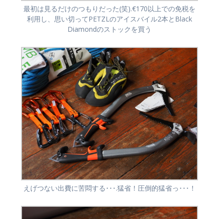
最初は見るだけのつもりだった(笑).€170以上での免税を
利用し、思い切ってPETZLのアイスバイル2本とBlack
Diamondのストックを買う
えげつない出費に苦悶する･･･.猛省！圧倒的猛省っ･･･！