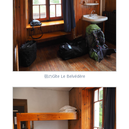
宿のGîte Le Belvédère