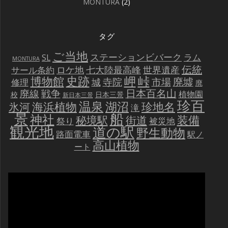
MONTURA
(2)
タグ
ご当地
ステーションビバーク
ラム
SL
MONTURA
伝統
世界遺産
ロケ地
七大陸最高峰
サール条約
史跡
岬
峠
博物館
廃墟
寺院
市場
城
修理
廃
戦争
日本百名山
廃線
植物園
校
日本三景
新日本三景
珍百
温泉
海浜植物
湖沼
氷河
珍地名
滝
景
船
神社
装備
秘境駅
街道
祭り
被災地
観光地
道の駅
野生動物
路面電車
駅ノ
高山植物
ート
動
画
プ
レ
ー