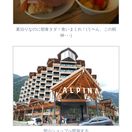
素泊りなのに朝食タダ！食いまくれ！(う〜ん、この精
神･･･)
登山ショップへ凱旋する