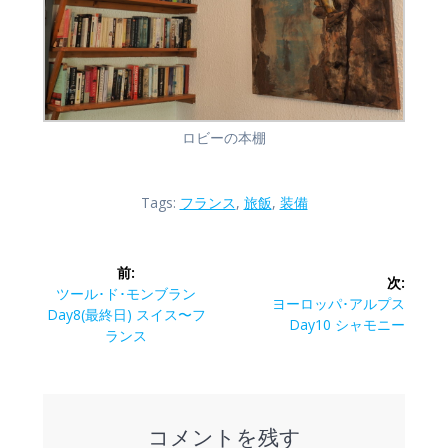
ロビーの本棚
Tags:
フランス
,
旅飯
,
装備
投
前:
次:
稿
前
ツール･ド･モンブラン
次
ヨーロッパ･アルプス
の
Day8(最終日) スイス〜フ
の
Day10 シャモニー
ナ
投
ランス
投
稿:
稿:
ビ
ゲ
コメントを残す