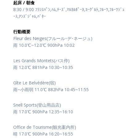
起床 / 朝食
8:30 / 9:00 ﾌﾗﾝｽﾊﾟﾝ,ﾊﾑ,ﾁｰｽﾞ,ﾏﾙｶﾙﾎﾟｰﾈ,ﾖｰｸﾞﾙﾄ,ﾌﾙｰﾂ,ﾌﾙｰﾂｼﾞｭ
ｰｽ,ｱﾝｽﾞｼﾞｬﾑ,ﾊﾞﾀｰ
行動概要
Fleur des Neiges(フルール･デ･ネージュ)
雨 10.0℃~12.0℃ 900hPa 10:02
Les Grands Montets(バス停)
雨 12.0℃ 881hPa 10:30~10:35
Gîte Le Belvédère(宿)
雨~小雨弱 11.0℃ 882hPa 10:45~11:55
Snell Sports(登山用品店)
雨 17.0℃ 900hPa 12:35~16:10
Office de Tourisme(観光案内所)
晴 17.0℃ 900hPa 16:20~16:55