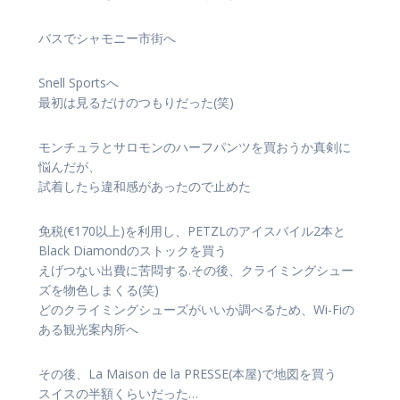
バスでシャモニー市街へ
Snell Sportsへ
最初は見るだけのつもりだった(笑)
モンチュラとサロモンのハーフパンツを買おうか真剣に
悩んだが、
試着したら違和感があったので止めた
免税(€170以上)を利用し、PETZLのアイスバイル2本と
Black Diamondのストックを買う
えげつない出費に苦悶する.その後、クライミングシュー
ズを物色しまくる(笑)
どのクライミングシューズがいいか調べるため、Wi-Fiの
ある観光案内所へ
その後、La Maison de la PRESSE(本屋)で地図を買う
スイスの半額くらいだった…