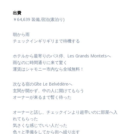
出費
￥64,639 装備,宿泊(素泊り)
朝から雨
チェックインギリギリまで待機する
ホテルから最寄りのバス停、Les Grands Montetsへ
雨なのに時間通りに来て驚く
運賃はシャモニー市内なら全域無料！
次なる宿のGîte Le Belvédèreへ
玄関が開かず、中の人に開けてもらう
オーナーが来るまで暫く待った
オーナーと話し、チェックインより超早いのに部屋へ入
れてもらった
気さくな感じでいい人だった
色々と準備をしてから街へ繰り出す