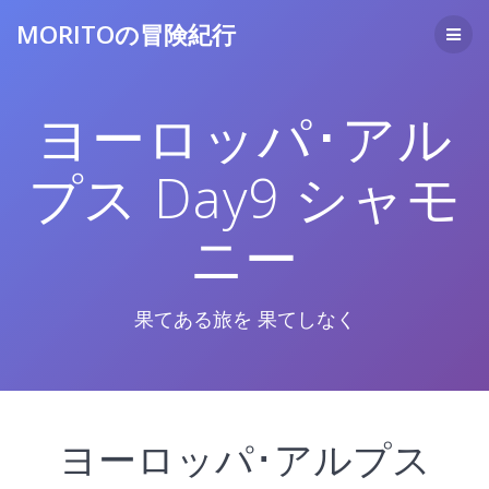
コ
MORITOの冒険紀行
ン
テ
ン
ツ
ヨーロッパ･アル
へ
ス
キ
プス Day9 シャモ
ッ
プ
ニー
果てある旅を 果てしなく
ヨーロッパ･アルプス