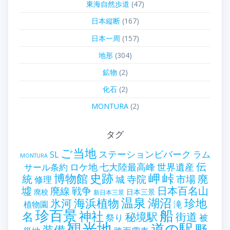
東海自然歩道
(47)
日本縦断
(167)
日本一周
(157)
地形
(304)
鉱物
(2)
化石
(2)
MONTURA
(2)
タグ
ご当地
ステーションビバーク
ラム
SL
MONTURA
伝
世界遺産
ロケ地
七大陸最高峰
サール条約
史跡
岬
峠
博物館
統
廃
寺院
市場
城
修理
墟
戦争
日本百名山
廃線
廃校
日本三景
新日本三景
温泉
海浜植物
湖沼
氷河
珍地
滝
植物園
珍百景
船
神社
名
秘境駅
街道
祭り
被
観光地
道の駅
野
装備