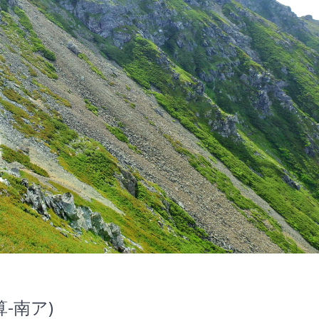
通算-南ア)