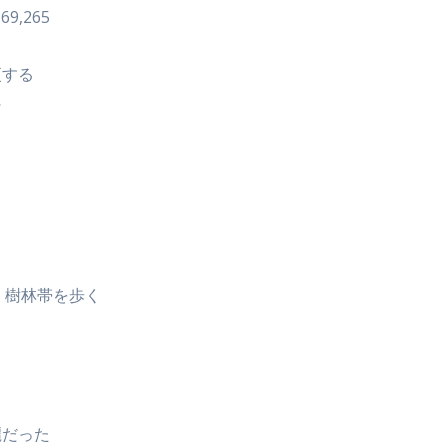
69,265
更する
に
く樹林帯を歩く
る
麗だった