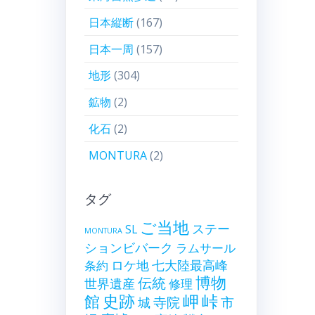
日本縦断
(167)
日本一周
(157)
地形
(304)
鉱物
(2)
化石
(2)
MONTURA
(2)
タグ
ご当地
ステー
SL
MONTURA
ションビバーク
ラムサール
ロケ地
七大陸最高峰
条約
博物
伝統
世界遺産
修理
史跡
岬
峠
館
寺院
市
城