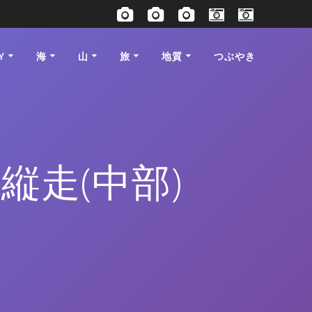
Y
海
山
旅
地質
つぶやき
縦走(中部)