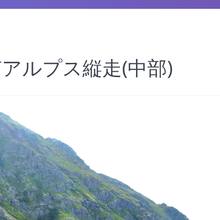
 南アルプス縦走(中部)