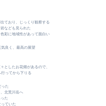
が出ており、じっくり観察する
片岩なども見られた
、色彩に地域性があって面白い
天気良く、最高の展望
広々としたお花畑があるので、
へ行ってから下りる
だった
え、北荒川岳へ
あった
なっていた