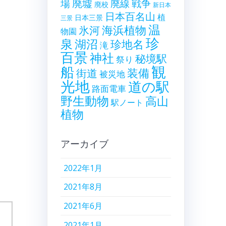
廃墟
戦争
場
廃線
廃校
新日本
日本百名山
植
日本三景
三景
温
海浜植物
氷河
物園
珍
泉
湖沼
珍地名
滝
百景
神社
秘境駅
祭り
観
船
装備
街道
被災地
光地
道の駅
路面電車
野生動物
高山
駅ノート
植物
アーカイブ
2022年1月
2021年8月
2021年6月
2021年1月