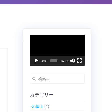
動
画
プ
レ
ー
00:00
07:44
ヤ
ー
検
索:
カテゴリー
金華山
(1)