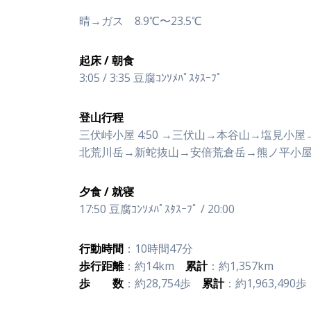
晴→ガス 8.9℃〜23.5℃
起床 / 朝食
3:05 / 3:35 豆腐ｺﾝｿﾒﾊﾟｽﾀｽｰﾌﾟ
登山行程
三伏峠小屋 4:50 →三伏山→本谷山→塩見小
北荒川岳→新蛇抜山→安倍荒倉岳→熊ノ平小屋 1
夕食 / 就寝
17:50 豆腐ｺﾝｿﾒﾊﾟｽﾀｽｰﾌﾟ / 20:00
行動時間
：10時間47分
歩行距離
：約14km
累計
：約1,357km
歩 数
：約28,754歩
累計
：約1,963,490歩