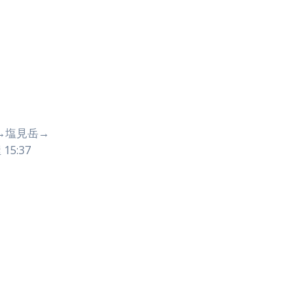
屋→塩見岳→
5:37