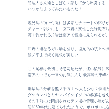
管理人さん達としばらく話してから出発する
いつか泊まってみたいものだ！
塩見岳の頂上付近には多彩なチャートの露頭
チャート以外にも、玄武岩の変性した緑泥石
薄く剝がれる片岩は南アで普通に見られるが
巨岩の連なるガレ場を登り、塩見岳の頂上へ.
熊ノ平まで続く尾根が美しい
この尾根は最初こそ急勾配だが、緩い稜線に
南アの中でも一番のお気に入り.最高峰の東峰
蝙蝠岳の分岐を熊ノ平方面へ.人も少なく快適
ダケカンバとミヤマバイケイソウの群落を越
その手前には閉鎖されたテン場の管理小屋が
昭和60年代に建てられたようで、ボロボロに