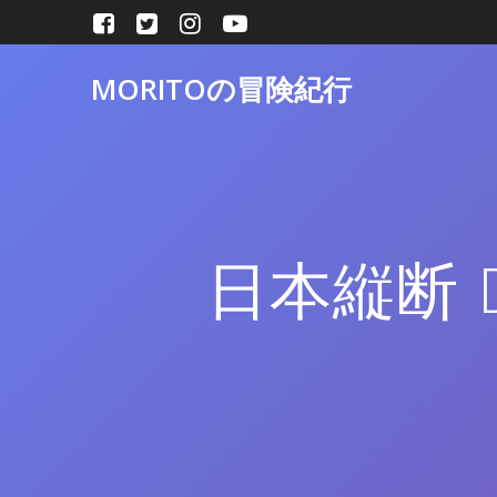
コ
ン
テ
MORITOの冒険紀行
ン
ツ
へ
ス
キ
ッ
プ
日本縦断 