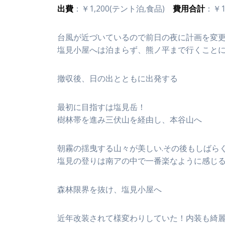
出費
：￥1,200(テント泊,食品)
費用合計
：￥1
台風が近づいているので前日の夜に計画を変
塩見小屋へは泊まらず、熊ノ平まで行くこと
撤収後、日の出とともに出発する
最初に目指すは塩見岳！
樹林帯を進み三伏山を経由し、本谷山へ
朝霧の揺曳する山々が美しい.その後もしばら
塩見の登りは南アの中で一番楽なように感じ
森林限界を抜け、塩見小屋へ
近年改装されて様変わりしていた！内装も綺