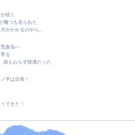
線が続く
)が幾つも見られた
月がかかるのやら…
倍荒倉岳へ
て寄る
、誰もおらず快適だった
熊ノ平は目前！
楽々できた！