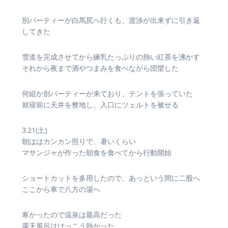
別パーティーが白馬尻へ行くも、渡渉が出来ずに引き返
してきた
雪道を完成させてから練乳たっぷりの熱い紅茶を沸かす
それから夜まで酒やつまみを食べながら団欒した
何組か別パーティーが来ており、テントを張っていた
就寝前に天井を整地し、入口にツェルトを被せる
3.21(土)
朝ははカンカン照りで、暑いくらい
マサンジャが作った朝食を食べてから行動開始
ショートカットを多用したので、あっという間に二股へ
ここから車で八方の湯へ
寒かったので温泉は最高だった
露天風呂はけっこう熱かった