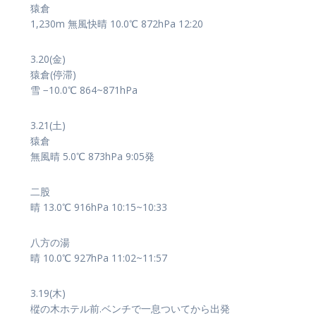
猿倉
1,230m 無風快晴 10.0℃ 872hPa 12:20
3.20(金)
猿倉(停滞)
雪 −10.0℃ 864~871hPa
3.21(土)
猿倉
無風晴 5.0℃ 873hPa 9:05発
二股
晴 13.0℃ 916hPa 10:15~10:33
八方の湯
晴 10.0℃ 927hPa 11:02~11:57
3.19(木)
樅の木ホテル前.ベンチで一息ついてから出発