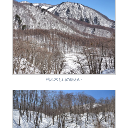
枯れ木も山の賑わい