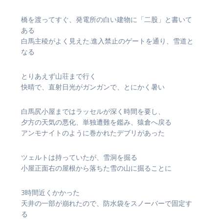
橋を渡ってすぐ、発電所の白い建物に「二股」と書いて
ある
白馬主稜がよく見えた.進入禁止のゲートを通り、雪道と
なる
とりあえず山荘まで行く
快晴で、直射日光がガンガンで、とにかく暑い
白馬尻小屋まではラッセルが深く時間を要し、
夕方の天気の悪化、単独遭難を鑑み、猿倉へ戻る
アンモナイトのように巻かれたデブリがあった
ツェルトは持っていたが、雪洞を掘る
小屋正面右の屋根から落ちた雪の山に掘ることに
3時間近くかかった
天井の一部が崩れたので、防水袋をスノーバーで固定す
る