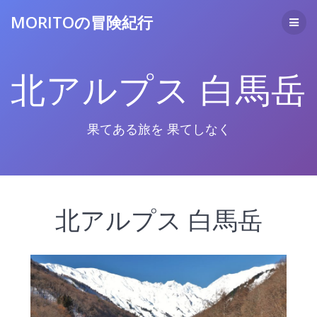
コ
MORITOの冒険紀行
ン
テ
ン
ツ
北アルプス 白馬岳
へ
ス
キ
ッ
果てある旅を 果てしなく
プ
北アルプス 白馬岳