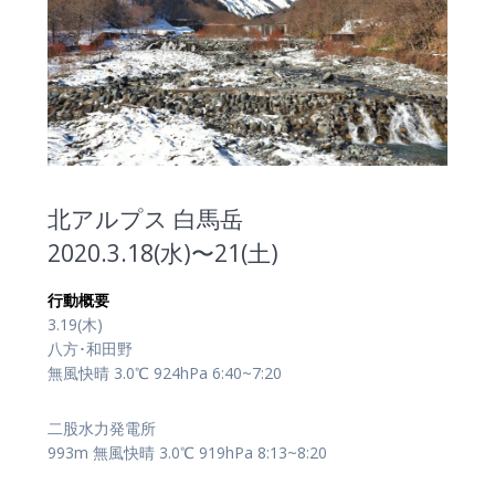
北アルプス 白馬岳
2020.3.18(水)〜21(土)
行動概要
3.19(木)
八方･和田野
無風快晴 3.0℃ 924hPa 6:40~7:20
二股水力発電所
993m 無風快晴 3.0℃ 919hPa 8:13~8:20