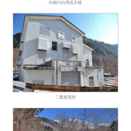
白銀の白馬岳主稜
二股発電所