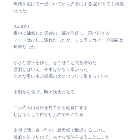
蝋燭を点けて一息ついてから夕食にする.星がとても綺麗
だった
3.20(金)
夜中に補修した天井の一部が崩落し、飛び起きる
マットはびしょ濡れだったが、シュラフカバーで寝袋は
無事だった
小さな雪玉を作り、せこせこと穴を埋めた
雪洞とはいえ、夜中はかなり寒かった
小さな黒い虫が蝋燭の火にワラワラ集まっていた
未明から雪で、時々吹雪となる
二人の入山連絡を見てから朝食にする
しばらくして声がしたので外に出る
全員で話し合ったが、悪天候で撤退することに
目的を失ったので、大きな雪洞を掘ることにした