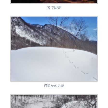
皆で団欒
何者かの足跡