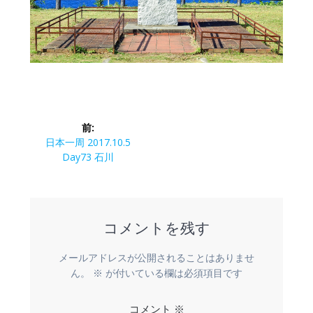
投
前:
稿
前
日本一周 2017.10.5
の
Day73 石川
ナ
投
稿:
ビ
コメントを残す
ゲ
ー
メールアドレスが公開されることはありませ
ん。
※
が付いている欄は必須項目です
シ
コメント
※