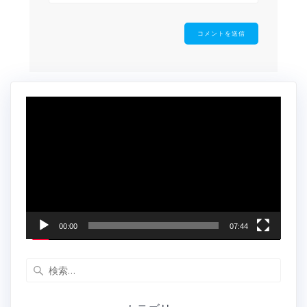
動
画
プ
レ
ー
ヤ
ー
00:00
07:44
検
索: