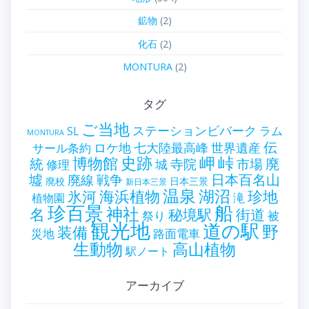
鉱物
(2)
化石
(2)
MONTURA
(2)
タグ
ご当地
ステーションビバーク
ラム
SL
MONTURA
伝
世界遺産
ロケ地
七大陸最高峰
サール条約
史跡
岬
峠
博物館
統
廃
寺院
市場
城
修理
墟
戦争
日本百名山
廃線
廃校
日本三景
新日本三景
温泉
海浜植物
湖沼
氷河
珍地
滝
植物園
珍百景
船
神社
名
秘境駅
街道
祭り
被
観光地
道の駅
野
装備
災地
路面電車
生動物
高山植物
駅ノート
アーカイブ