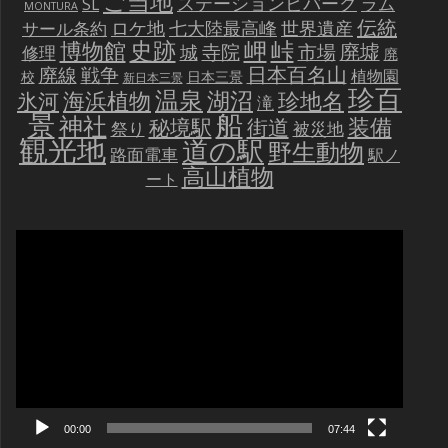
ご当地
ステーションビバーク
ラム
SL
MONTURA
伝統
世界遺産
ロケ地
七大陸最高峰
サール条約
史跡
岬
峠
博物館
廃墟
寺院
市場
城
修理
廃
戦争
日本百名山
廃線
植物園
校
日本三景
新日本三景
珍百
温泉
海浜植物
湖沼
氷河
珍地名
滝
景
船
神社
装備
秘境駅
街道
祭り
被災地
観光地
道の駅
野生動物
路面電車
駅ノ
高山植物
ート
動
画
プ
レ
ー
ヤ
ー
00:00
07:44