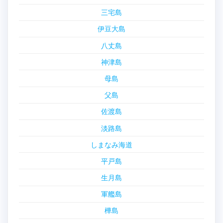
三宅島
伊豆大島
八丈島
神津島
母島
父島
佐渡島
淡路島
しまなみ海道
平戸島
生月島
軍艦島
樺島