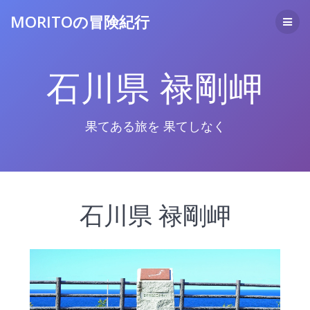
コ
MORITOの冒険紀行
ン
テ
ン
ツ
石川県 禄剛岬
へ
ス
キ
ッ
果てある旅を 果てしなく
プ
石川県 禄剛岬