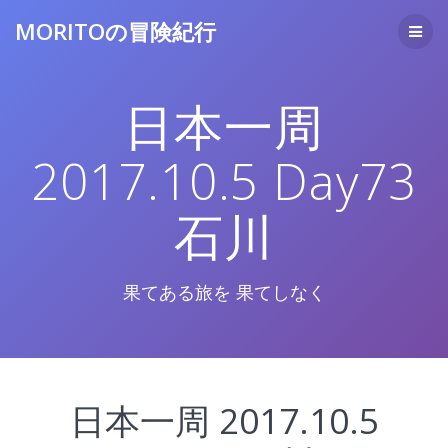
コ
MORITOの冒険紀行
ン
テ
ン
ツ
日本一周
へ
ス
キ
2017.10.5 Day73
ッ
プ
石川
果てある旅を 果てしなく
日本一周 2017.10.5