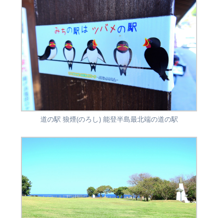
道の駅 狼煙(のろし) 能登半島最北端の道の駅