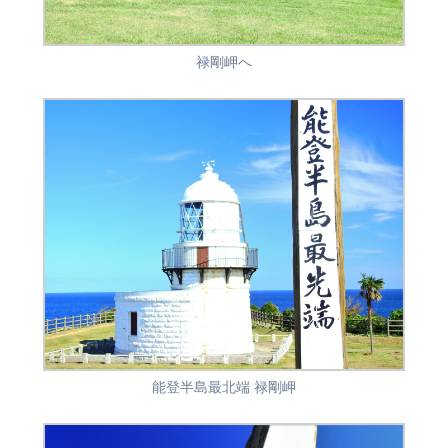
禄剛岬へ
能登半島最北端 禄剛岬