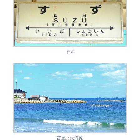
すず
苫屋と大海原