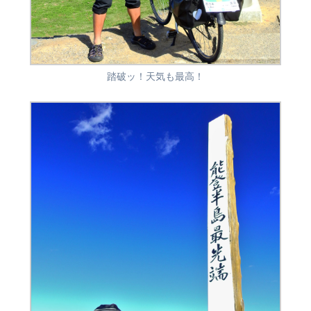
踏破ッ！天気も最高！