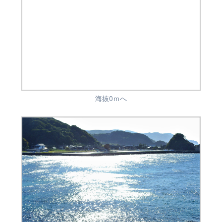
海抜0ｍへ