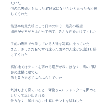
だいた
他の老夫婦とも話した.冒険家になりたいと言ったら応援
してくれた
能登半島最先端にして日本の中心 最高の展望
団体がぞろぞろ上がって来て、みんな声をかけてくれた
手前の塩田で作業している人達を写真に撮っていた
また、さっき灯台ですれ違った団体の人達が沢山話し掛
けてくれた
宿泊地ではテントを張れる場所が表にはなく、裏の旧駅
舎の遺構に建てた
酒を飲み過ぎてふらふらしていた
気持ちよく寝ていると、守衛さんにシャッターを閉める
といって追い出される
仕方なく、屋根のない中庭にテントを移動した