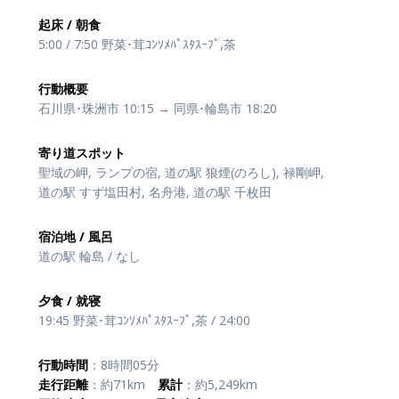
起床 / 朝食
5:00 / 7:50 野菜･茸ｺﾝｿﾒﾊﾟｽﾀｽｰﾌﾟ,茶
行動概要
石川県･珠洲市 10:15 → 同県･輪島市 18:20
寄り道スポット
聖域の岬, ランプの宿, 道の駅 狼煙(のろし), 禄剛岬,
道の駅 すず塩田村, 名舟港, 道の駅 千枚田
宿泊地 / 風呂
道の駅 輪島 / なし
夕食 / 就寝
19:45 野菜･茸ｺﾝｿﾒﾊﾟｽﾀｽｰﾌﾟ,茶 / 24:00
行動時間
：8時間05分
走行距離
：約71km
累計
：約5,249km