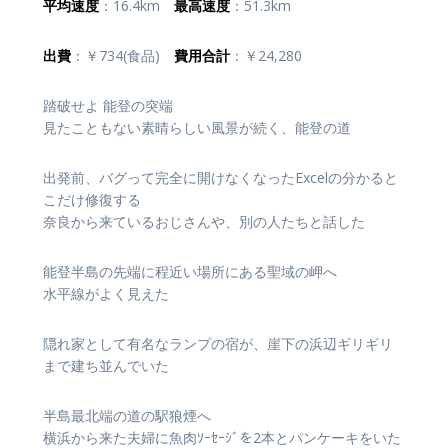
平均速度
：16.4km
最高速度
：51.3km
出費
：￥734(食品)
費用合計
：￥24,280
踏破せよ 能登の突端
見たこともない素晴らしい風景が続く、能登の道
出発前、バグって完全に開けなくなったExcelの分かると
こだけ修復する
奈良から来ているおじさんや、別の人たちと話した
能登半島の先端に程近い場所にある聖域の岬へ
水平線がよく見えた
隠れ家として有名なランプの宿が、崖下の浜辺ギリギリ
まで建ち並んでいた
半島最北端の道の駅狼煙へ
横浜から来た夫婦に魚肉ｿｰｾｰｼﾞを2本とパンケーキをいた