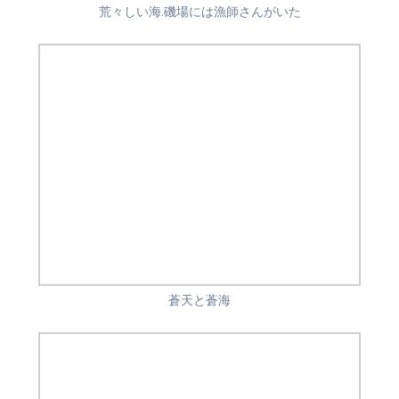
荒々しい海.磯場には漁師さんがいた
蒼天と蒼海