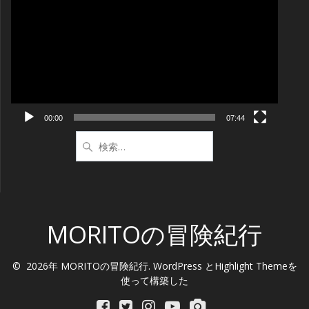
画
プ
レ
ー
ヤ
ー
00:00
07:44
検
索:
MORITOの冒険紀行
© 2026年 MORITOの冒険紀行. WordPress と
Highlight Theme
を
使って構築した