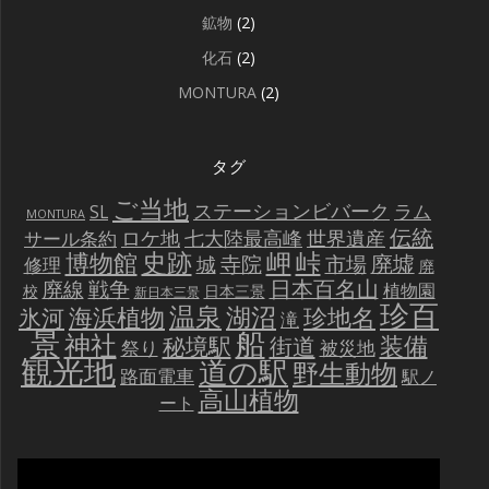
鉱物
(2)
化石
(2)
MONTURA
(2)
タグ
ご当地
ステーションビバーク
ラム
SL
MONTURA
伝統
世界遺産
ロケ地
七大陸最高峰
サール条約
史跡
岬
峠
博物館
廃墟
寺院
市場
城
修理
廃
戦争
日本百名山
廃線
植物園
校
日本三景
新日本三景
珍百
温泉
海浜植物
湖沼
氷河
珍地名
滝
景
船
神社
装備
秘境駅
街道
祭り
被災地
観光地
道の駅
野生動物
路面電車
駅ノ
高山植物
ート
動