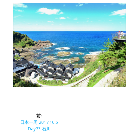
投
前:
稿
前
日本一周 2017.10.5
の
Day73 石川
ナ
投