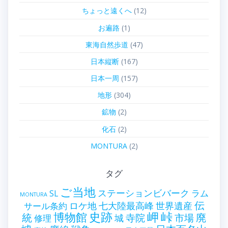
ちょっと遠くへ
(12)
お遍路
(1)
東海自然歩道
(47)
日本縦断
(167)
日本一周
(157)
地形
(304)
鉱物
(2)
化石
(2)
MONTURA
(2)
タグ
ご当地
ステーションビバーク
ラム
SL
MONTURA
伝
世界遺産
ロケ地
七大陸最高峰
サール条約
史跡
岬
峠
博物館
統
廃
寺院
市場
城
修理