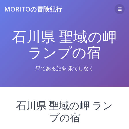
コ
MORITOの冒険紀行
ン
テ
ン
ツ
石川県 聖域の岬
へ
ス
キ
ランプの宿
ッ
プ
果てある旅を 果てしなく
石川県 聖域の岬 ラン
プの宿