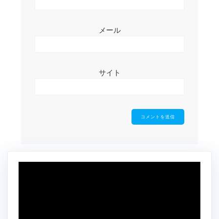
メール
サイト
動
画
プ
レ
ー
ヤ