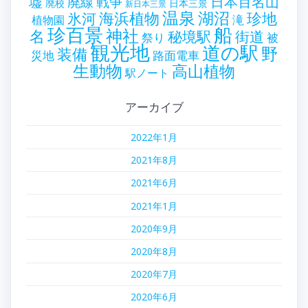
墟
戦争
日本百名山
廃線
廃校
日本三景
新日本三景
温泉
海浜植物
湖沼
氷河
珍地
滝
植物園
珍百景
船
神社
名
秘境駅
街道
祭り
被
観光地
道の駅
野
装備
災地
路面電車
生動物
高山植物
駅ノート
アーカイブ
2022年1月
2021年8月
2021年6月
2021年1月
2020年9月
2020年8月
2020年7月
2020年6月