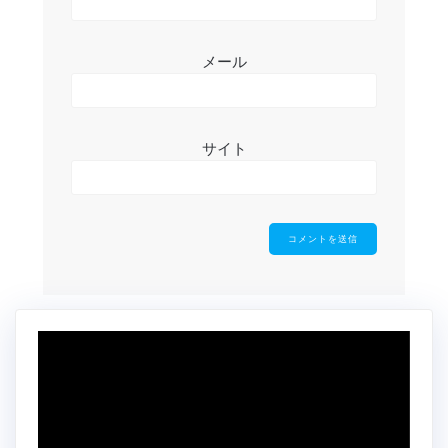
メール
サイト
動
画
プ
レ
ー
ヤ