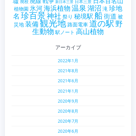
墟
戦争
日本百名山
廃線
廃校
日本三景
新日本三景
温泉
海浜植物
湖沼
氷河
珍地
滝
植物園
珍百景
船
神社
名
秘境駅
街道
祭り
被
観光地
道の駅
野
装備
災地
路面電車
生動物
高山植物
駅ノート
アーカイブ
2022年1月
2021年8月
2021年6月
2021年1月
2020年9月
2020年8月
2020年7月
2020年6月