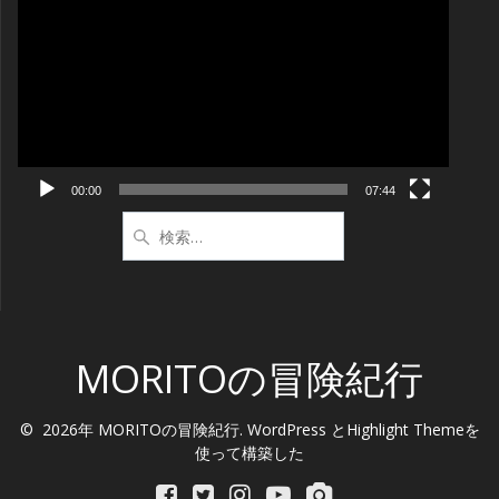
画
プ
レ
ー
ヤ
ー
00:00
07:44
検
索:
MORITOの冒険紀行
© 2026年 MORITOの冒険紀行. WordPress と
Highlight Theme
を
使って構築した