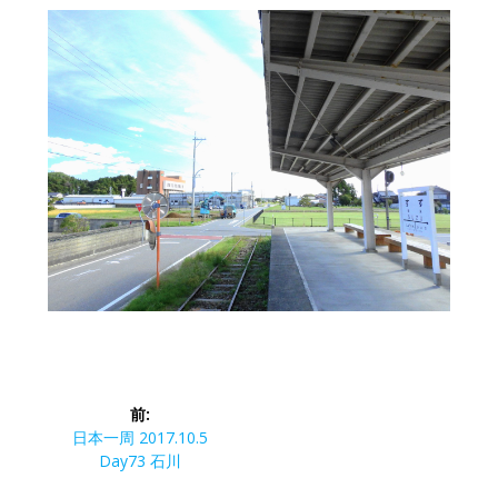
投
前:
稿
前
日本一周 2017.10.5
の
Day73 石川
ナ
投