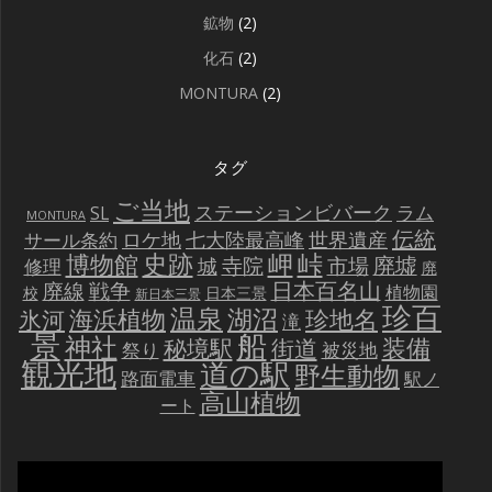
鉱物
(2)
化石
(2)
MONTURA
(2)
タグ
ご当地
ステーションビバーク
ラム
SL
MONTURA
伝統
世界遺産
ロケ地
七大陸最高峰
サール条約
史跡
岬
峠
博物館
廃墟
寺院
市場
城
修理
廃
戦争
日本百名山
廃線
植物園
校
日本三景
新日本三景
珍百
温泉
海浜植物
湖沼
氷河
珍地名
滝
景
船
神社
装備
秘境駅
街道
祭り
被災地
観光地
道の駅
野生動物
路面電車
駅ノ
高山植物
ート
動