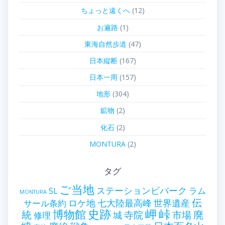
ちょっと遠くへ
(12)
お遍路
(1)
東海自然歩道
(47)
日本縦断
(167)
日本一周
(157)
地形
(304)
鉱物
(2)
化石
(2)
MONTURA
(2)
タグ
ご当地
ステーションビバーク
ラム
SL
MONTURA
伝
世界遺産
ロケ地
七大陸最高峰
サール条約
史跡
岬
峠
博物館
統
廃
寺院
市場
城
修理