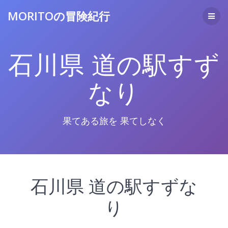
コ
MORITOの冒険紀行
ン
テ
ン
ツ
石川県 道の駅すず
へ
ス
キ
なり
ッ
プ
果てある旅を 果てしなく
石川県 道の駅すずな
り