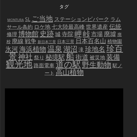
タグ
ご当地
ステーションビバーク
ラム
SL
MONTURA
伝統
世界遺産
ロケ地
七大陸最高峰
サール条約
史跡
岬
峠
博物館
廃墟
寺院
市場
城
修理
廃
戦争
日本百名山
廃線
植物園
校
日本三景
新日本三景
珍百
温泉
海浜植物
湖沼
氷河
珍地名
滝
景
船
神社
装備
秘境駅
街道
祭り
被災地
観光地
道の駅
野生動物
路面電車
駅ノ
高山植物
ート
動
画
プ
レ
ー
ヤ
ー