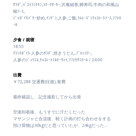
ｻﾗﾀﾞ,ﾊﾟｽﾄﾗﾐﾁｷﾝ,ｽﾓｰｸﾀｰｷｰ,沢庵細巻,鱒寿司,牛肉の和風山
椒ｿｰｽ,
ｼﾞｬｶﾞｲﾓﾊﾞﾀｰ炒め,ｲﾝｹﾞﾝ,人参,ご飯,ﾗﾑﾚｰｽﾞﾝﾁｮｺﾚｰﾄｿｰｽ,ｿﾌﾄﾛ
ｰﾙ
夕食 / 就寝
18:55
ｸﾗﾝﾁﾎﾟﾃﾄ·人参のｻﾗﾀﾞ,焼きうどん,ﾌﾞﾛｯｺﾘｰ,
人参のｼﾞｭﾘｴﾈ,ﾁｮｺﾚｰﾄﾐﾙｷｰｳｪｲ,ｿﾌﾄｾｻﾐﾛｰﾙ / 24:00
出費
￥72,288 交通費(往復),食費
最終確認し、記念撮影してから出発
空港到着後、もうすでに汗だくだった
マサンジャと合流後、軽く計画の打ち合わせをする
預け荷物は30kgだと思っていたが、24kgだった…