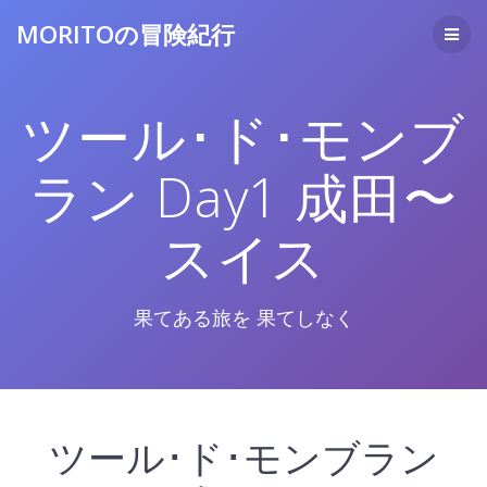
コ
MORITOの冒険紀行
ン
テ
ン
ツ
ツール･ド･モンブ
へ
ス
キ
ラン Day1 成田〜
ッ
プ
スイス
果てある旅を 果てしなく
ツール･ド･モンブラン