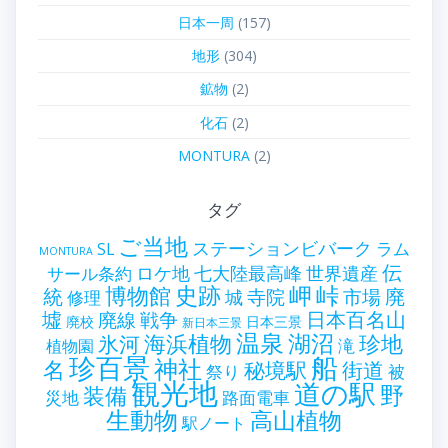
日本一周
(157)
地形
(304)
鉱物
(2)
化石
(2)
MONTURA
(2)
タグ
ご当地
ステーションビバーク
ラム
SL
MONTURA
伝
世界遺産
ロケ地
七大陸最高峰
サール条約
史跡
岬
峠
博物館
統
廃
寺院
市場
城
修理
墟
戦争
日本百名山
廃線
廃校
日本三景
新日本三景
温泉
海浜植物
湖沼
氷河
珍地
滝
植物園
珍百景
船
神社
名
秘境駅
街道
祭り
被
観光地
道の駅
野
装備
災地
路面電車
生動物
高山植物
駅ノート