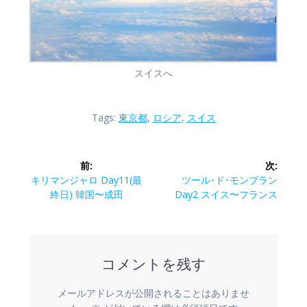
スイスへ
Tags:
東京都
,
ロシア
,
スイス
投
前:
次:
稿
前
次
キリマンジャロ Day11(最
ツール･ド･モンブラン
の
の
終日) 韓国〜成田
Day2 スイス〜フランス
ナ
投
投
稿:
稿:
ビ
コメントを残す
ゲ
ー
メールアドレスが公開されることはありませ