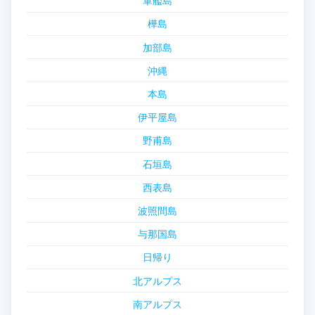
軍艦島
樺島
加部島
沖縄
本島
伊平屋島
野甫島
石垣島
西表島
波照間島
与那国島
日帰り
北アルプス
南アルプス