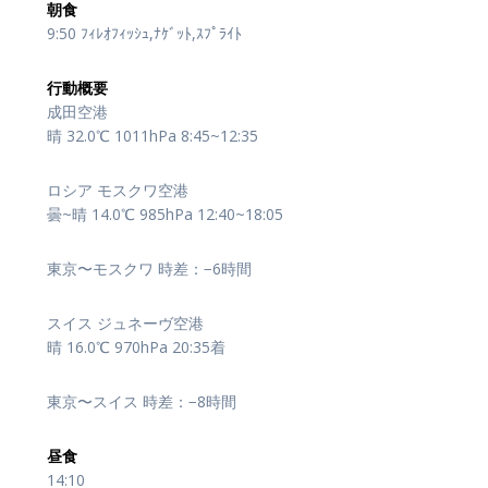
朝食
9:50 ﾌｨﾚｵﾌｨｯｼｭ,ﾅｹﾞｯﾄ,ｽﾌﾟﾗｲﾄ
行動概要
成田空港
晴 32.0℃ 1011hPa 8:45~12:35
ロシア モスクワ空港
曇~晴 14.0℃ 985hPa 12:40~18:05
東京〜モスクワ 時差：−6時間
スイス ジュネーヴ空港
晴 16.0℃ 970hPa 20:35着
東京〜スイス 時差：−8時間
昼食
14:10