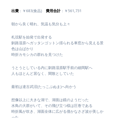
出費
：￥683(食品)
費用合計
：￥561,731
朝から良く晴れ、気温も気分も上々
札弦駅を始発で出発する
釧路湿原へガッタンゴットン揺られる車窓から見える景
色は山ばかり
時折カモシカの群れを見つけた
うとうとしている内に釧路湿原駅手前の細岡駅へ
人もほとんど居なく、閑散としていた
最初は達古武沼(たっこぶぬま)へ向かう
想像以上に大きな湖で、湖面は鏡のようだった
水鳥の大群がいて、その飛び立つ様は圧巻である
時折風が吹き、湖面全体に広がる僅かなさざ波が美しか
った