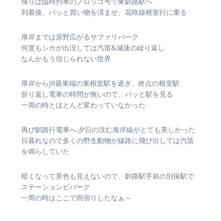
帰りは臨時列車のノロッコ号で東釧路駅へ
到着後、パッと買い物を済ませ、花咲線根室行に乗る
厚岸までは原野広がるサファリパーク
何度もシカが出没しては汽笛&減速の繰り返し
なんかもう信じられない世界
厚岸からJR最東端の東根室駅を過ぎ、終点の根室駅
折り返し電車の時間が無いので、パッと駅を見る
一周の時とほとんど変わっていなかった
再び釧路行電車へ.夕日の沈む海岸線がとても美しかった
日暮れなので多くの野生動物が線路に飛び出しては汽笛
を鳴らしていた
暗くなって景色も見えないので、釧路駅手前の別保駅で
ステーションビバーク
一周の時はここで雨宿りしたなぁ～