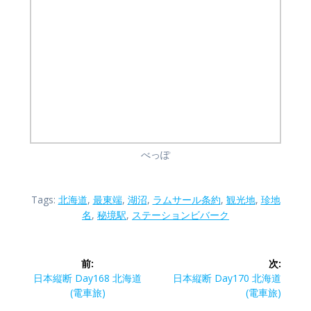
べっぽ
Tags:
北海道
,
最東端
,
湖沼
,
ラムサール条約
,
観光地
,
珍地
名
,
秘境駅
,
ステーションビバーク
投
前:
次:
稿
前
次
日本縦断 Day168 北海道
日本縦断 Day170 北海道
の
の
(電車旅)
(電車旅)
投
投