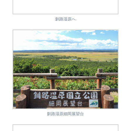
釧路湿原へ
釧路湿原細岡展望台