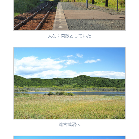
人なく閑散としていた
達古武沼へ