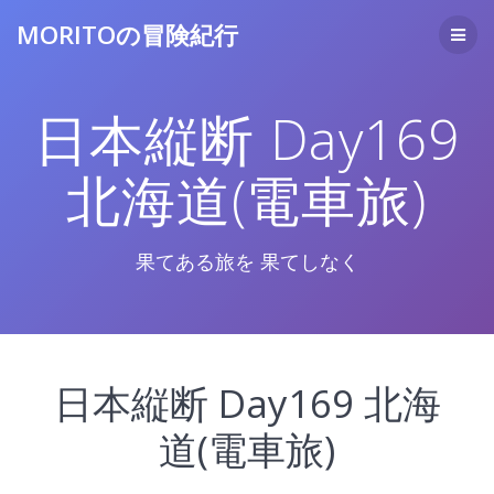
コ
MORITOの冒険紀行
ン
テ
ン
ツ
日本縦断 Day169
へ
ス
キ
北海道(電車旅)
ッ
プ
果てある旅を 果てしなく
日本縦断 Day169 北海
道(電車旅)