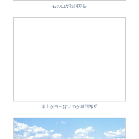
右の山が雄阿寒岳
頂上が白っぽいのが雌阿寒岳