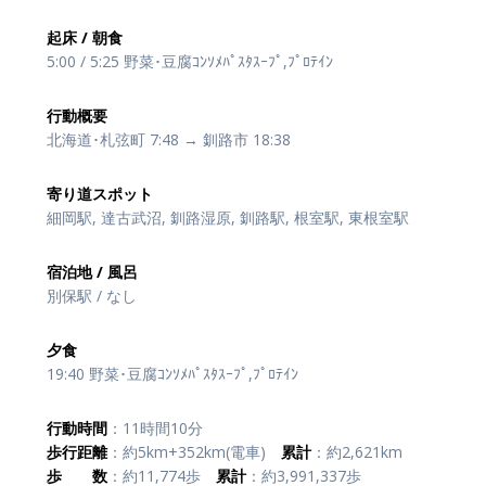
起床 / 朝食
5:00 / 5:25 野菜･豆腐ｺﾝｿﾒﾊﾟｽﾀｽｰﾌﾟ,ﾌﾟﾛﾃｲﾝ
行動概要
北海道･札弦町 7:48 → 釧路市 18:38
寄り道スポット
細岡駅, 達古武沼, 釧路湿原, 釧路駅, 根室駅, 東根室駅
宿泊地 / 風呂
別保駅 / なし
夕食
19:40 野菜･豆腐ｺﾝｿﾒﾊﾟｽﾀｽｰﾌﾟ,ﾌﾟﾛﾃｲﾝ
行動時間
：11時間10分
歩行距離
：約5km+352km(電車)
累計
：約2,621km
歩 数
：約11,774歩
累計
：約3,991,337歩