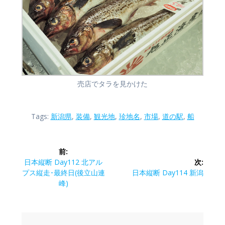
売店でタラを見かけた
Tags:
新潟県
,
装備
,
観光地
,
珍地名
,
市場
,
道の駅
,
船
投
前:
稿
前
日本縦断 Day112 北アル
次:
の
次
プス縦走･最終日(後立山連
日本縦断 Day114 新潟
ナ
投
の
峰)
稿:
投
ビ
稿: