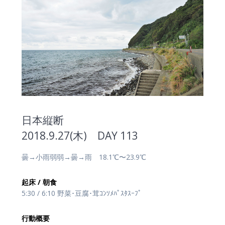
日本縦断
2018.9.27(木) DAY 113
曇→小雨弱弱→曇→雨 18.1℃〜23.9℃
起床 / 朝食
5:30 / 6:10 野菜･豆腐･茸ｺﾝｿﾒﾊﾟｽﾀｽｰﾌﾟ
行動概要