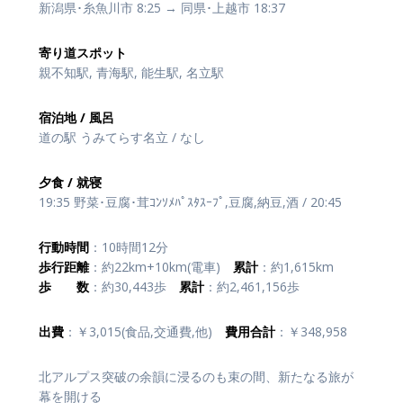
新潟県･糸魚川市 8:25 → 同県･上越市 18:37
寄り道スポット
親不知駅, 青海駅, 能生駅, 名立駅
宿泊地 / 風呂
道の駅 うみてらす名立 / なし
夕食 / 就寝
19:35 野菜･豆腐･茸ｺﾝｿﾒﾊﾟｽﾀｽｰﾌﾟ,豆腐,納豆,酒 / 20:45
行動時間
：10時間12分
歩行距離
：約22km+10km(電車)
累計
：約1,615km
歩 数
：約30,443歩
累計
：約2,461,156歩
出費
：￥3,015(食品,交通費,他)
費用合計
：￥348,958
北アルプス突破の余韻に浸るのも束の間、新たなる旅が
幕を開ける