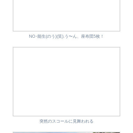
NO･能生(のう)(笑).う〜ん、座布団5枚！
突然のスコールに見舞われる