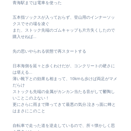
青海駅までは電車を使った
五本指ソックスが入っておらず、登山用のインナーソッ
クスでその場を凌ぐ
また、ストック先端のゴムキャップも片方失くしたので
購入せねば…
先の思いやられる状態で再スタートする
日本海側を延々と歩くわけだが、コンクリートの硬さに
は堪える…
薄い靴下との効果も相まって、10kmも歩けば両足がマメ
だらけ
ストックも先端の金属がカンカン当たる音がして鬱陶し
いことこの上ない！
更にさらに雨まで降ってきて最悪の気分.泣きっ面に蜂と
はまさにこのこと
自転車で走った道を逆走しているので、所々懐かしく思