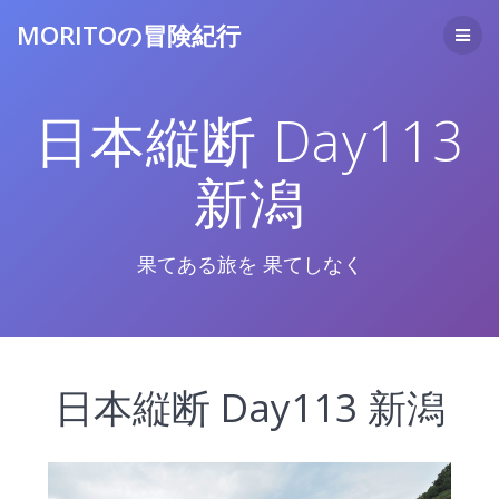
コ
MORITOの冒険紀行
ン
テ
ン
ツ
日本縦断 Day113
へ
ス
キ
新潟
ッ
プ
果てある旅を 果てしなく
日本縦断 Day113 新潟