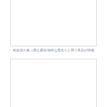
蛇紋岩の真っ黒な露頭.独特な黒光りと滑り具合が特徴