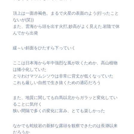
頂上は一面赤褐色、まるで火星の表面のよう(行ったこと
ないが(笑))
また、雲海から頭を出す火打,妙高がよく見えた.岩陰で休
んでから出発
緩～い斜面をひたすら下っていく
ここは日本海から年中強烈な風が吹くためか、高山植物
は矮小化していた
とりわけマツムシソウは非常に背丈が低くなっていた
これも厳しい自然で生き抜くための適応だろう
また、地質に関しても白馬以北からガラッと変化してい
ることに気付く
狭い間隔で多くの変化に富み、とても楽しかった
なかでも蛇紋岩の新鮮な露頭を観察できたのは長瀞以来
だろうか