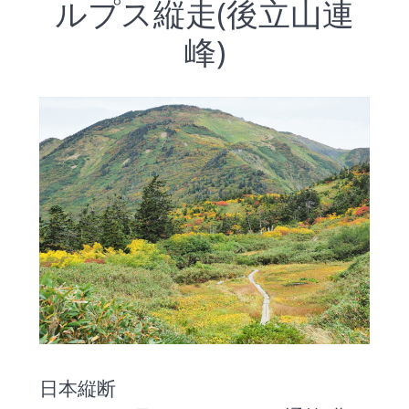
ルプス縦走(後立山連
峰)
日本縦断