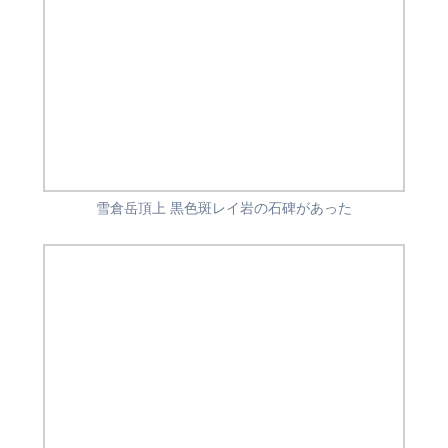
雪倉岳頂上 黒色斑レイ岩の石碑があった