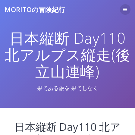
コ
MORITOの冒険紀行
ン
テ
ン
ツ
日本縦断 Day110
へ
ス
キ
北アルプス縦走(後
ッ
プ
立山連峰)
果てある旅を 果てしなく
日本縦断 Day110 北ア