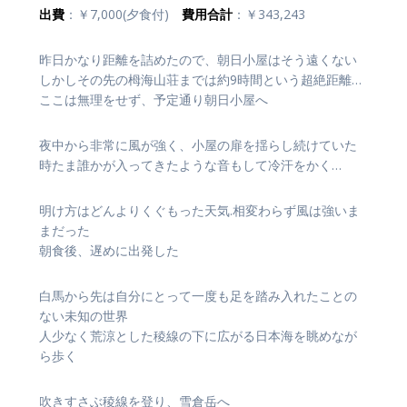
出費
：￥7,000(夕食付)
費用合計
：￥343,243
昨日かなり距離を詰めたので、朝日小屋はそう遠くない
しかしその先の栂海山荘までは約9時間という超絶距離…
ここは無理をせず、予定通り朝日小屋へ
夜中から非常に風が強く、小屋の扉を揺らし続けていた
時たま誰かが入ってきたような音もして冷汗をかく…
明け方はどんよりくぐもった天気.相変わらず風は強いま
まだった
朝食後、遅めに出発した
白馬から先は自分にとって一度も足を踏み入れたことの
ない未知の世界
人少なく荒涼とした稜線の下に広がる日本海を眺めなが
ら歩く
吹きすさぶ稜線を登り、雪倉岳へ