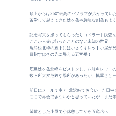
頂上からは360°最高のパノラマが広がってい
苦労して越えてきた槍ヶ岳や急峻な剣岳もよ
記念写真を撮ってもらったりコドラート調査
ここから先は行ったことのない未知の世界
鹿島槍北峰の直下には小さくキレット小屋が
目指すはその先に聳える五竜岳！
鹿島槍ヶ岳北峰をピストンし、八峰キレット
数ヶ所大変危険な場所があったが、慎重さと
前日にメールで南ア･北沢峠でお会いした田中
ここで再会できないかと思っていたが、まだ
閑散とした小屋で小休憩してから五竜岳へ