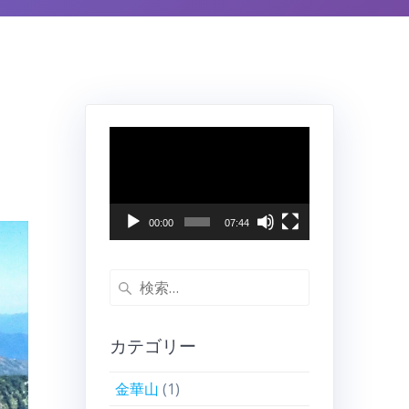
動
画
プ
レ
ー
00:00
07:44
ヤ
ー
検
索:
カテゴリー
金華山
(1)