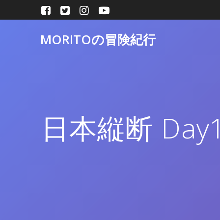
コ
ン
テ
MORITOの冒険紀行
ン
ツ
へ
ス
キ
ッ
プ
日本縦断 Day