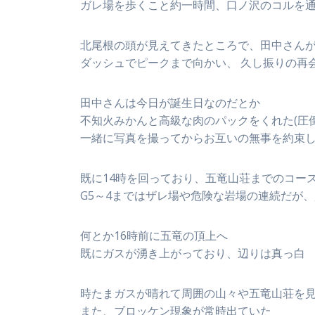
ガレ場を歩くこと約一時間、口ノ沢のコルを
北尾根の頭が見えてきたところで、田中さん
ダッシュでピークまで向かい、 久し振りの再
田中さんは今日が誕生日なのだとか
不知火みかんと高級な肉のパックをくれた(圧倒
一緒に写真を撮ってからお互いの無事を約束
既に14時を回っており、五竜山荘までのコース
G5～4まではザレ場や危険な岩場の連続だが
何とか16時前に五竜の頂上へ
既にガスが湧き上がっており、辺りは真っ白
時たまガスが晴れて周囲の山々や五竜山荘を
また、ブロッケン現象が常時出ていた