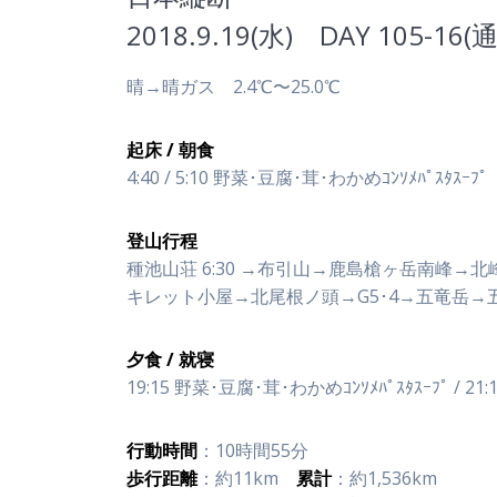
2018.9.19(水) DAY 105-16
晴→晴ガス 2.4℃〜25.0℃
起床 / 朝食
4:40 / 5:10 野菜･豆腐･茸･わかめｺﾝｿﾒﾊﾟｽﾀｽｰﾌﾟ
登山行程
種池山荘 6:30 →布引山→鹿島槍ヶ岳南峰→北
キレット小屋→北尾根ノ頭→G5･4→五竜岳→五竜
夕食 / 就寝
19:15 野菜･豆腐･茸･わかめｺﾝｿﾒﾊﾟｽﾀｽｰﾌﾟ / 21:
行動時間
：10時間55分
歩行距離
：約11km
累計
：約1,536km