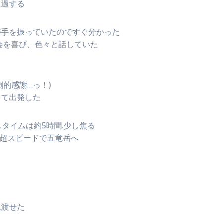
通過する
が手を振っていたのですぐ分かった
会を喜び、色々と話していた
的感謝…っ！)
して出発した
タイムは約5時間.少し焦る
、超スピードで五竜岳へ
見渡せた