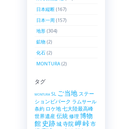
日本縦断
(167)
日本一周
(157)
地形
(304)
鉱物
(2)
化石
(2)
MONTURA
(2)
タグ
ご当地
ステー
SL
MONTURA
ションビバーク
ラムサール
ロケ地
七大陸最高峰
条約
博物
伝統
世界遺産
修理
史跡
岬
峠
館
寺院
市
城