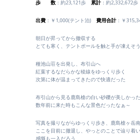
歩 数
：約23,121歩
累計
：約2,332,672歩
出費
：￥1,000(テント泊)
費用合計
：￥315,3
朝日が昇ってから撤収する
とても寒く、テントポールを触と手が凍えそ
種池山荘を出発し、布引山へ
紅葉するなだらかな稜線をゆっくり歩く
次第に体が温まってきたので快適だった
布引山から見る鹿島槍の白い砂礫が美しかっ
数年前に来た時もこんな景色だったなぁ～
写真を撮りながらゆっくり歩き、鹿島槍ヶ岳
ここを目前に撤退し、やっとのことで辿り着
感慨も一入だろう