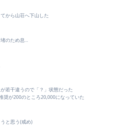
ってから山荘へ下山した
堵のため息…
る
た
像が若干違うので「？」状態だった
奨が200のところ20,000になっていた
うと思う(戒め)