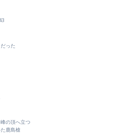
43
うだった
た
南峰の頂へ立つ
いた鹿島槍