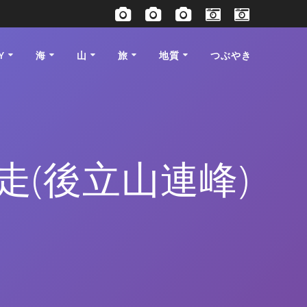
Y
海
山
旅
地質
つぶやき
縦走(後立山連峰)