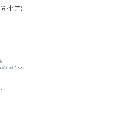
(通算-北ア)
峰→
山荘 17:25
15