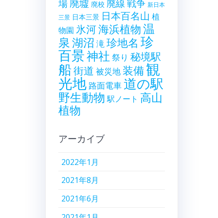
廃墟
戦争
場
廃線
廃校
新日本
日本百名山
植
日本三景
三景
温
海浜植物
氷河
物園
珍
泉
湖沼
珍地名
滝
百景
神社
秘境駅
祭り
観
船
装備
街道
被災地
光地
道の駅
路面電車
野生動物
高山
駅ノート
植物
アーカイブ
2022年1月
2021年8月
2021年6月
2021年1月