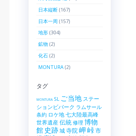
日本縦断
(167)
日本一周
(157)
地形
(304)
鉱物
(2)
化石
(2)
MONTURA
(2)
タグ
ご当地
ステー
SL
MONTURA
ションビバーク
ラムサール
ロケ地
七大陸最高峰
条約
博物
伝統
世界遺産
修理
史跡
岬
峠
館
寺院
市
城