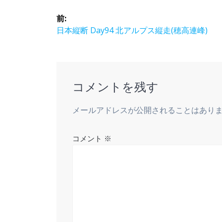
投
前:
稿
前
日本縦断 Day94 北アルプス縦走(穂高連峰)
の
ナ
投
稿:
ビ
コメントを残す
ゲ
メールアドレスが公開されることはあり
ー
コメント
※
シ
ョ
ン