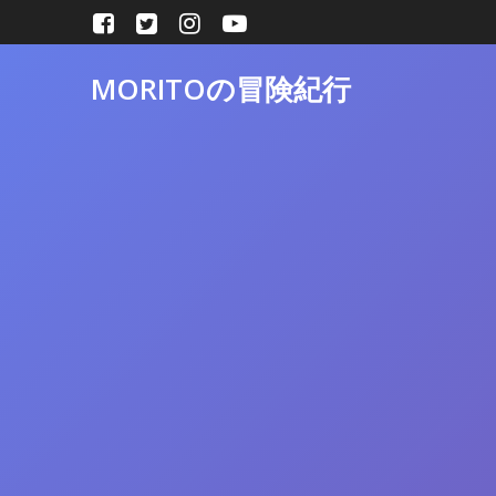
コ
ン
テ
MORITOの冒険紀行
ン
ツ
へ
ス
キ
ッ
プ