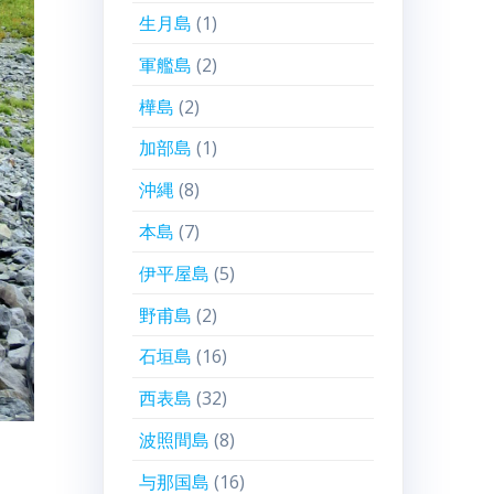
生月島
(1)
軍艦島
(2)
樺島
(2)
加部島
(1)
沖縄
(8)
本島
(7)
伊平屋島
(5)
野甫島
(2)
石垣島
(16)
西表島
(32)
波照間島
(8)
与那国島
(16)