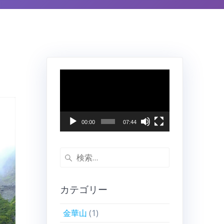
動
画
プ
レ
ー
00:00
07:44
ヤ
ー
検
索:
カテゴリー
金華山
(1)