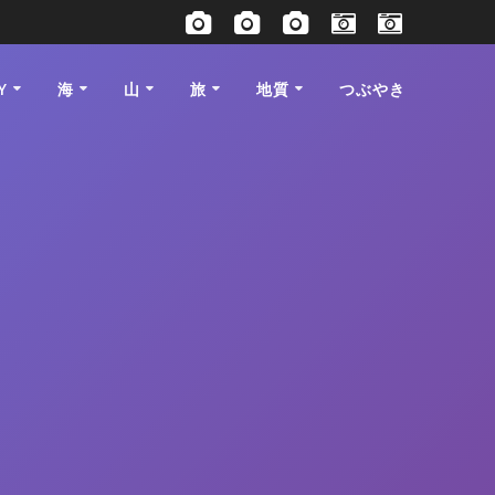
Y
海
山
旅
地質
つぶやき