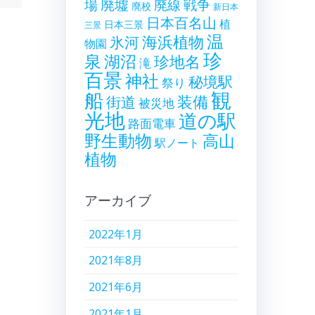
廃墟
戦争
場
廃線
廃校
新日本
日本百名山
植
日本三景
三景
温
海浜植物
氷河
物園
珍
泉
湖沼
珍地名
滝
百景
神社
秘境駅
祭り
観
船
装備
街道
被災地
光地
道の駅
路面電車
野生動物
高山
駅ノート
植物
アーカイブ
2022年1月
2021年8月
2021年6月
2021年1月