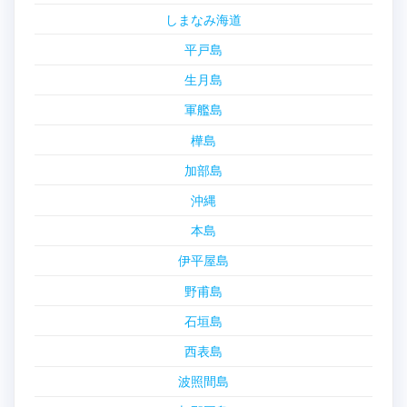
しまなみ海道
平戸島
生月島
軍艦島
樺島
加部島
沖縄
本島
伊平屋島
野甫島
石垣島
西表島
波照間島