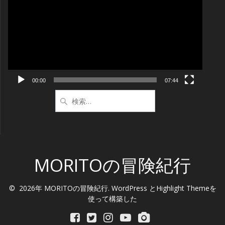
プ
レ
ー
ヤ
ー
00:00
07:44
検
索:
MORITOの冒険紀行
© 2026年 MORITOの冒険紀行. WordPress と
Highlight Theme
を
使って構築した