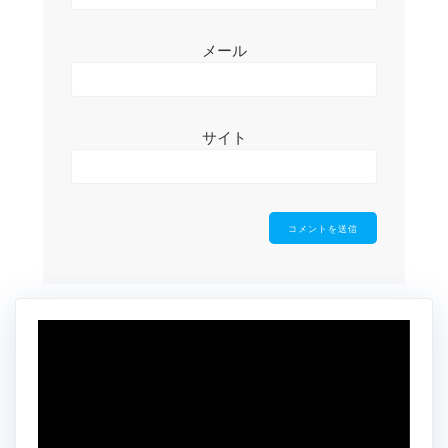
メール
サイト
動
画
プ
レ
ー
ヤ