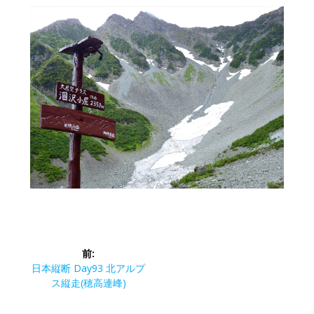
投
前:
稿
前
日本縦断 Day93 北アルプ
の
ス縦走(穂高連峰)
ナ
投
稿: