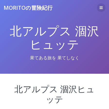
コ
MORITOの冒険紀行
ン
テ
ン
ツ
北アルプス 涸沢
へ
ス
キ
ヒュッテ
ッ
プ
果てある旅を 果てしなく
北アルプス 涸沢ヒュ
ッテ