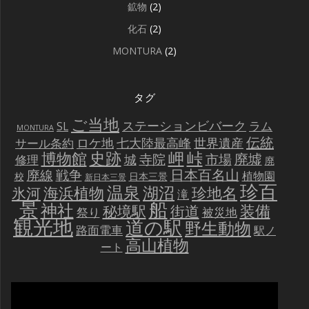
鉱物
(2)
化石
(2)
MONTURA
(2)
タグ
ご当地
ステーションビバーク
ラム
SL
MONTURA
伝統
世界遺産
ロケ地
七大陸最高峰
サール条約
史跡
岬
峠
博物館
廃墟
寺院
市場
城
修理
廃
戦争
日本百名山
廃線
植物園
校
日本三景
新日本三景
珍百
温泉
海浜植物
湖沼
氷河
珍地名
滝
景
船
神社
装備
秘境駅
街道
祭り
被災地
観光地
道の駅
野生動物
路面電車
駅ノ
高山植物
ート
動
画