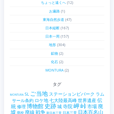
ちょっと遠くへ
(12)
お遍路
(1)
東海自然歩道
(47)
日本縦断
(167)
日本一周
(157)
地形
(304)
鉱物
(2)
化石
(2)
MONTURA
(2)
タグ
ご当地
ステーションビバーク
ラム
SL
MONTURA
伝
世界遺産
ロケ地
七大陸最高峰
サール条約
史跡
岬
峠
博物館
統
廃
寺院
市場
城
修理
墟
戦争
日本百名山
廃線
廃校
日本三景
新日本三景