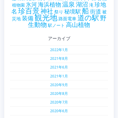
温泉
海浜植物
湖沼
氷河
珍地
滝
植物園
珍百景
船
神社
名
秘境駅
街道
祭り
被
観光地
道の駅
野
装備
災地
路面電車
生動物
高山植物
駅ノート
アーカイブ
2022年1月
2021年8月
2021年6月
2021年1月
2020年9月
2020年8月
2020年7月
2020年6月