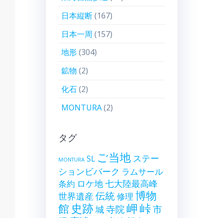
日本縦断
(167)
日本一周
(157)
地形
(304)
鉱物
(2)
化石
(2)
MONTURA
(2)
タグ
ご当地
ステー
SL
MONTURA
ションビバーク
ラムサール
ロケ地
七大陸最高峰
条約
博物
伝統
世界遺産
修理
史跡
岬
峠
館
寺院
市
城