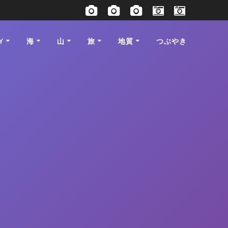
Y
海
山
旅
地質
つぶやき