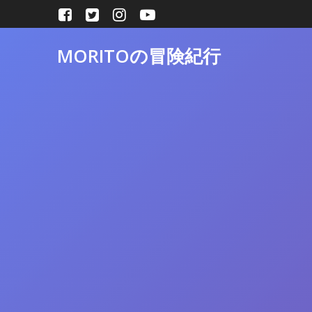
コ
ン
テ
MORITOの冒険紀行
ン
ツ
へ
ス
キ
ッ
プ