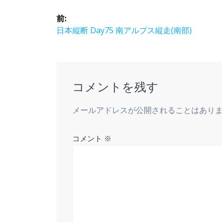
投
前:
稿
前
日本縦断 Day75 南アルプス縦走(南部)
の
ナ
投
稿:
ビ
コメントを残す
ゲ
メールアドレスが公開されることはあり
ー
コメント
※
シ
ョ
ン