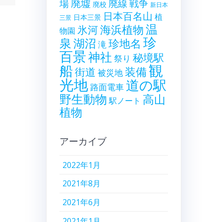
廃墟
戦争
場
廃線
廃校
新日本
日本百名山
植
日本三景
三景
温
海浜植物
氷河
物園
珍
泉
湖沼
珍地名
滝
百景
神社
秘境駅
祭り
観
船
装備
街道
被災地
光地
道の駅
路面電車
野生動物
高山
駅ノート
植物
アーカイブ
2022年1月
2021年8月
2021年6月
2021年1月