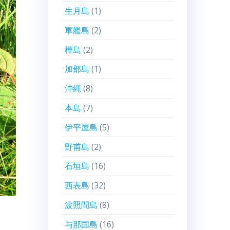
生月島
(1)
軍艦島
(2)
樺島
(2)
加部島
(1)
沖縄
(8)
本島
(7)
伊平屋島
(5)
野甫島
(2)
石垣島
(16)
西表島
(32)
波照間島
(8)
与那国島
(16)