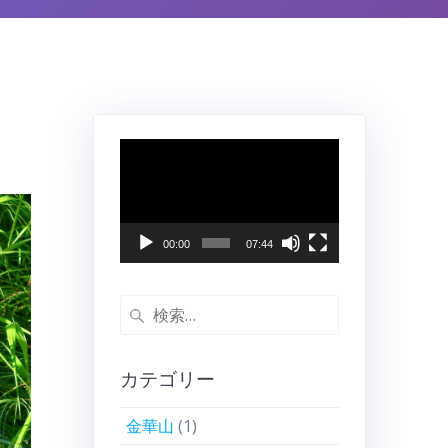
動
画
プ
レ
ー
00:00
07:44
ヤ
ー
検
索:
カテゴリー
金華山
(1)