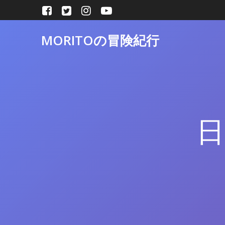
コ
ン
テ
MORITOの冒険紀行
ン
ツ
へ
ス
キ
ッ
プ
日