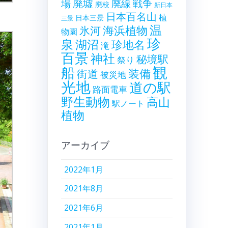
廃墟
戦争
場
廃線
廃校
新日本
日本百名山
植
日本三景
三景
温
海浜植物
氷河
物園
珍
泉
湖沼
珍地名
滝
百景
神社
秘境駅
祭り
観
船
装備
街道
被災地
光地
道の駅
路面電車
野生動物
高山
駅ノート
植物
アーカイブ
2022年1月
2021年8月
2021年6月
2021年1月