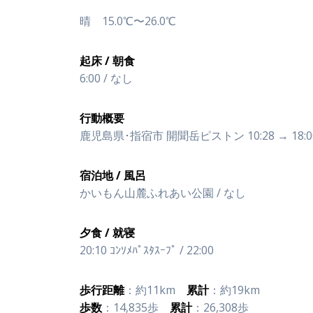
晴 15.0℃〜26.0℃
起床 / 朝食
6:00 / なし
行動概要
鹿児島県･指宿市 開聞岳ピストン 10:28 → 18:0
宿泊地 / 風呂
かいもん山麓ふれあい公園 / なし
夕食 / 就寝
20:10 ｺﾝｿﾒﾊﾟｽﾀｽｰﾌﾟ / 22:00
歩行距離
：約11km
累計
：約19km
歩数
：14,835歩
累計
：26,308歩