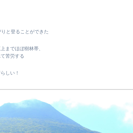
びりと登ることができた
頂上までほぼ樹林帯、
れて苦労する
晴らしい！