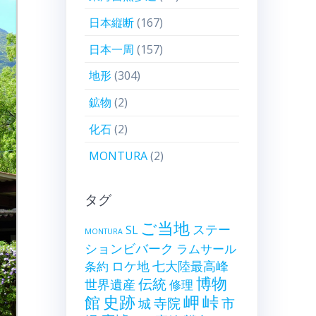
日本縦断
(167)
日本一周
(157)
地形
(304)
鉱物
(2)
化石
(2)
MONTURA
(2)
タグ
ご当地
ステー
SL
MONTURA
ションビバーク
ラムサール
ロケ地
七大陸最高峰
条約
博物
伝統
世界遺産
修理
史跡
岬
峠
館
寺院
市
城