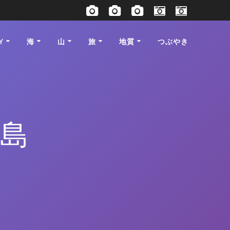
Y
海
山
旅
地質
つぶやき
児島