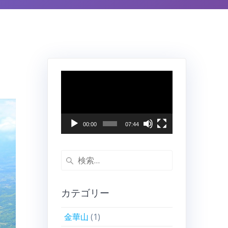
動
画
プ
レ
ー
00:00
07:44
ヤ
ー
検
索:
カテゴリー
金華山
(1)