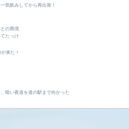
を一気飲みしてから再出発！
形との県境
めてたっけ
時が来た！
し、暗い夜道を道の駅まで向かった