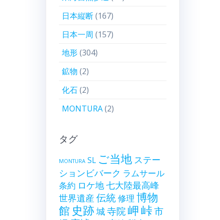
日本縦断
(167)
日本一周
(157)
地形
(304)
鉱物
(2)
化石
(2)
MONTURA
(2)
タグ
ご当地
ステー
SL
MONTURA
ションビバーク
ラムサール
ロケ地
七大陸最高峰
条約
博物
伝統
世界遺産
修理
史跡
岬
峠
館
寺院
市
城