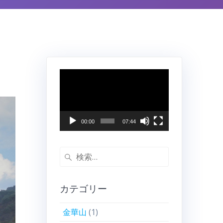
動
画
プ
レ
ー
00:00
07:44
ヤ
ー
検
索:
カテゴリー
金華山
(1)