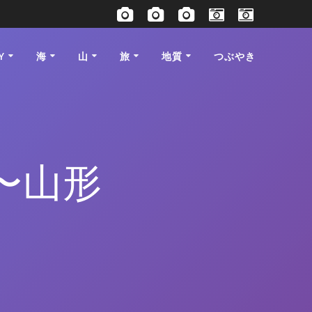
Y
海
山
旅
地質
つぶやき
潟〜山形