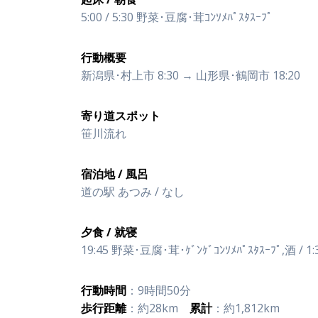
5:00 / 5:30 野菜･豆腐･茸ｺﾝｿﾒﾊﾟｽﾀｽｰﾌﾟ
行動概要
新潟県･村上市 8:30 → 山形県･鶴岡市 18:20
寄り道スポット
笹川流れ
宿泊地 / 風呂
道の駅 あつみ / なし
夕食 / 就寝
19:45 野菜･豆腐･茸･ｹﾞﾝｹﾞｺﾝｿﾒﾊﾟｽﾀｽｰﾌﾟ,酒 / 1:
行動時間
：9時間50分
歩行距離
：約28km
累計
：約1,812km