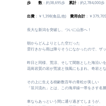
歩 数
：約38,695歩
累計
：約2,784,000歩
出費
：￥1,398(食品,他)
費用合計
：￥379,70
長大な新潟を突破し、ついに山形へ！
朝からどんよりとした空だった
雲行きから雨は降りそうになかったので、ザ
昨日と同様、荒涼、そして閑散とした海沿い
花崗岩質の岩が荒波と強風にもまれ、奇岩と
その上に生える樹齢数百年の青松が美しい
「笹川流れ」とは、この海岸線一帯をさす名
車ならあっという間に通り過ぎてしまうが、