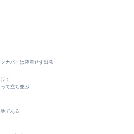
5
ックカバーは装着せず出発
を歩く
なって立ち並ぶ
勝地である