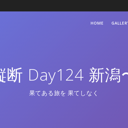
HOME
GALLER
断 Day124 新
果てある旅を 果てしなく