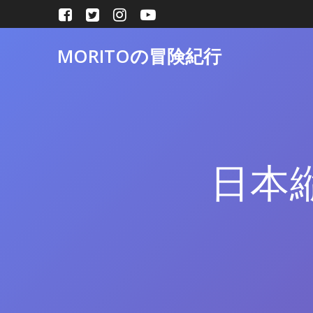
コ
ン
テ
MORITOの冒険紀行
ン
ツ
へ
ス
キ
ッ
プ
日本縦