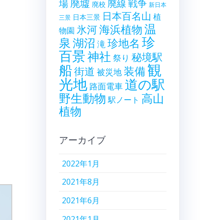
廃墟
戦争
場
廃線
廃校
新日本
日本百名山
植
日本三景
三景
温
海浜植物
氷河
物園
珍
泉
湖沼
珍地名
滝
百景
神社
秘境駅
祭り
観
船
装備
街道
被災地
光地
道の駅
路面電車
野生動物
高山
駅ノート
植物
アーカイブ
2022年1月
2021年8月
2021年6月
2021年1月