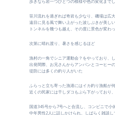
歩きなら岩一つひとつの模様や色の変化まで
笹川流れを過ぎれば奇岩も少なり、磯場は広
遠目に見る風で舞い上がった波しぶきが美し
トンネルを幾つも越え、その度に景色が変わ
次第に晴れ渡り、暑さを感じるほど
漁村の一角でシニア運動会？をやっており、
出発間際、お兄さんからアンパンとコーヒー
堤防には多くの釣り人がいた
ふらっと立ち寄った漁港にはイカ釣り漁船が
近くの民家には干しダコもぶら下がっており
国道345号から7号へと合流し、コンビニで小
中年男性2人に話しかけられ、しばらく雑談し