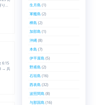
生月島
(1)
 寄り…
軍艦島
(2)
樺島
(2)
加部島
(1)
沖縄
(8)
本島
(7)
伊平屋島
(5)
6:15
野甫島
(2)
0 → 兵
石垣島
(16)
西表島
(32)
波照間島
(8)
与那国島
(16)