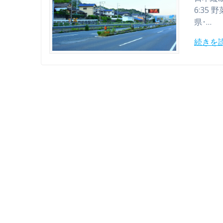
6:35 
県･…
続きを