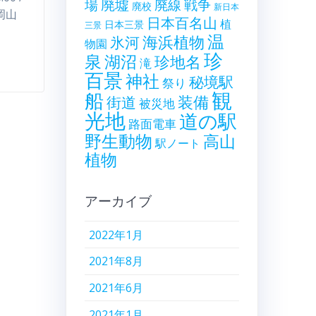
廃墟
戦争
場
廃線
廃校
新日本
 岡山
日本百名山
植
日本三景
三景
温
海浜植物
氷河
物園
珍
泉
湖沼
珍地名
滝
百景
神社
秘境駅
祭り
観
船
装備
街道
被災地
光地
道の駅
路面電車
野生動物
高山
駅ノート
植物
アーカイブ
2022年1月
2021年8月
2021年6月
2021年1月