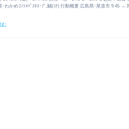
野菜･わかめｺﾝｿﾒﾊﾟｽﾀｽｰﾌﾟ,鯒(ｺﾁ) 行動概要 広島県･尾道市 9:45 →
読む