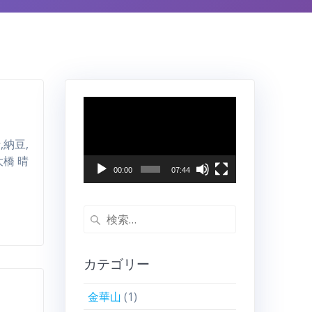
動
画
プ
汁,納豆,
レ
大橋 晴
ー
00:00
07:44
ヤ
ー
検
索:
カテゴリー
金華山
(1)