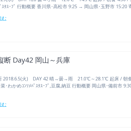
ﾊﾟｽﾀｽｰﾌﾟ 行動概要 香川県･高松市 9:25 → 岡山県･玉野市 15:20
読む
断 Day42 岡山～兵庫
2018.6.5(火) DAY 42 晴→曇→雨 21.0℃～28.1℃ 起床 / 朝食 
0 野菜･わかめｺﾝｿﾒﾊﾟｽﾀｽｰﾌﾟ,豆腐,納豆 行動概要 岡山県･備前市 9:3
読む