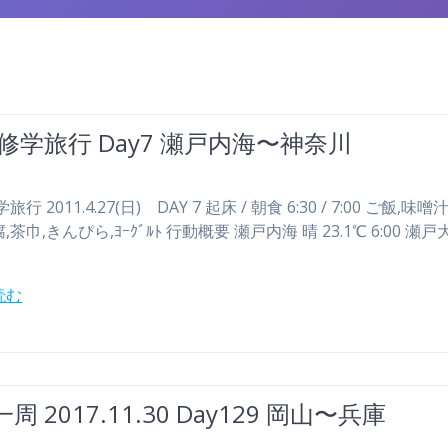
 修学旅行 Day7 瀬戸内海〜神奈川
行 2011.4.27(日) DAY 7 起床 / 朝食 6:30 / 7:00 ご飯,味噌
茶巾,きんぴら,ﾖｰｸﾞﾙﾄ 行動概要 瀬戸内海 晴 23.1℃ 6:00 瀬戸
読む
周 2017.11.30 Day129 岡山〜兵庫