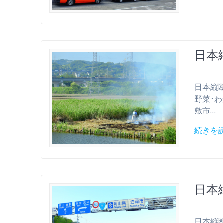
日本縦
日本縦断 2
野菜･わか
敷市…
続きを
日本縦
日本縦断 