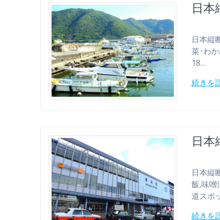
日本縦
日本縦断 2
菜･わかめ
18…
続きを
日本縦
日本縦断 2
飯,味噌
道スポ
続きを