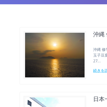
沖縄
沖縄 修学旅
玉子豆腐,
27.…
続きを
日本一