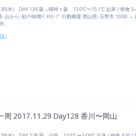
11.30(木) DAY 129 曇→晴時々曇 13.0℃〜15.1℃ 起床 / 朝食 5:4
野菜･おから･鮭ｱﾗ味噌ﾊﾟｽﾀｽｰﾌﾟ 行動概要 岡山県･玉野市 10:00 →
市…
読む
周 2017.11.29 Day128 香川〜岡山
1.29(水) DAY 128 曇→小雨 12.0℃〜14.9℃ 起床 / 朝食 4:30 / 