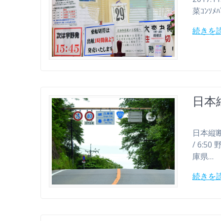
菜ｺﾝｿﾒ
続きを
日本縦
日本縦断 
/ 6:5
庫県…
続きを