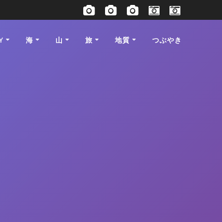
Y
海
山
旅
地質
つぶやき