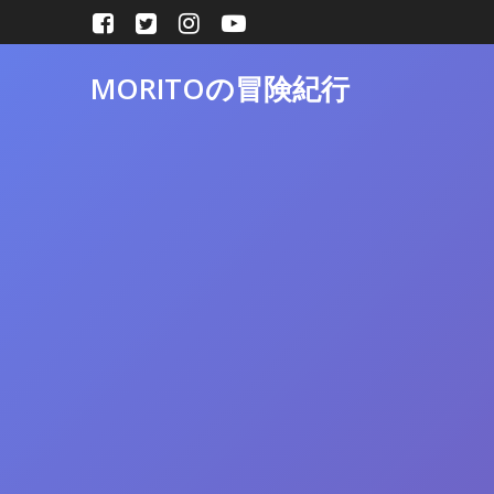
コ
ン
テ
MORITOの冒険紀行
ン
ツ
へ
ス
キ
ッ
プ