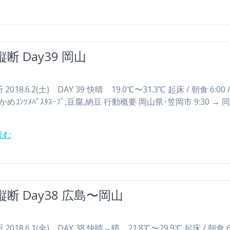
断 Day39 岡山
018.6.2(土) DAY 39 快晴 19.0℃〜31.3℃ 起床 / 朝食 6:00 / 
めｺﾝｿﾒﾊﾟｽﾀｽｰﾌﾟ,豆腐,納豆 行動概要 岡山県･笠岡市 9:30 → 
読む
断 Day38 広島〜岡山
2018.6.1(金) DAY 38 快晴→晴 21.8℃〜29.9℃ 起床 / 朝食 6: