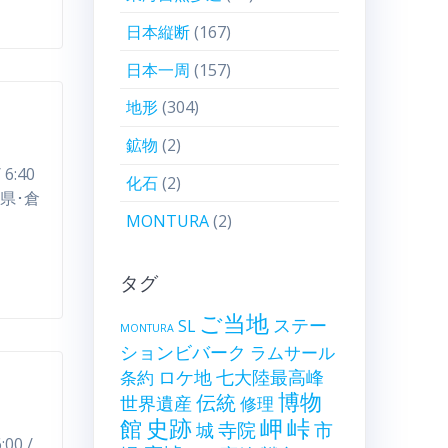
日本縦断
(167)
日本一周
(157)
地形
(304)
鉱物
(2)
6:40
化石
(2)
同県･倉
MONTURA
(2)
タグ
ご当地
ステー
SL
MONTURA
ションビバーク
ラムサール
ロケ地
七大陸最高峰
条約
博物
伝統
世界遺産
修理
史跡
岬
峠
館
寺院
市
城
00 /