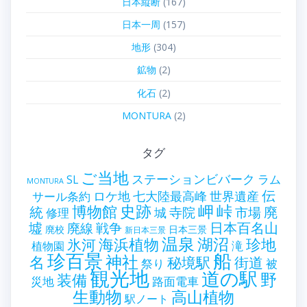
日本縦断
(167)
日本一周
(157)
地形
(304)
鉱物
(2)
化石
(2)
MONTURA
(2)
タグ
ご当地
ステーションビバーク
ラム
SL
MONTURA
伝
世界遺産
ロケ地
七大陸最高峰
サール条約
史跡
岬
峠
博物館
統
廃
寺院
市場
城
修理
墟
戦争
日本百名山
廃線
廃校
日本三景
新日本三景
温泉
海浜植物
湖沼
氷河
珍地
滝
植物園
珍百景
船
神社
名
秘境駅
街道
祭り
被
観光地
道の駅
野
装備
災地
路面電車
生動物
高山植物
駅ノート