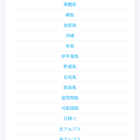
軍艦島
樺島
加部島
沖縄
本島
伊平屋島
野甫島
石垣島
西表島
波照間島
与那国島
日帰り
北アルプス
南アルプス