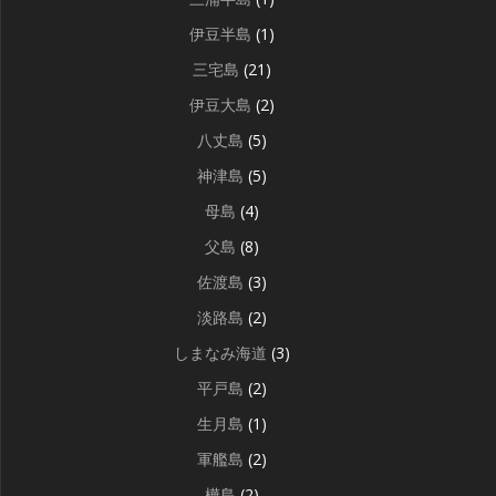
伊豆半島
(1)
三宅島
(21)
伊豆大島
(2)
八丈島
(5)
神津島
(5)
母島
(4)
父島
(8)
佐渡島
(3)
淡路島
(2)
しまなみ海道
(3)
平戸島
(2)
生月島
(1)
軍艦島
(2)
樺島
(2)