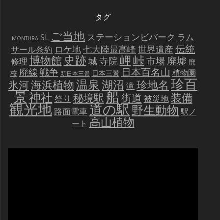
タグ
ご当地
ステーションビバーク
ラム
SL
MONTURA
伝統
世界遺産
ロケ地
七大陸最高峰
サール条約
史跡
岬
峠
博物館
廃墟
寺院
市場
城
修理
廃
戦争
日本百名山
廃線
植物園
校
日本三景
新日本三景
珍百
温泉
海浜植物
湖沼
氷河
珍地名
滝
景
船
神社
装備
秘境駅
街道
祭り
被災地
観光地
道の駅
野生動物
路面電車
駅ノ
高山植物
ート
動
画
プ
レ
ー
ヤ
ー