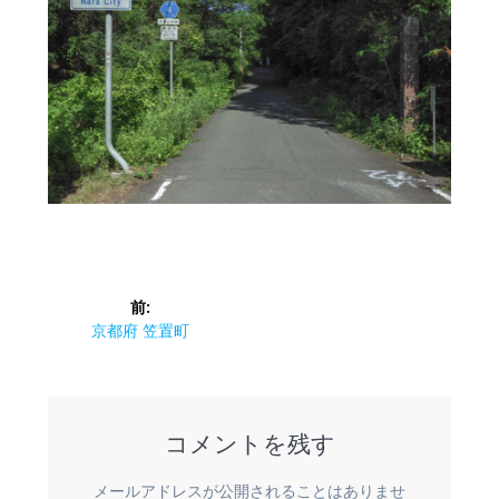
投
前:
稿
前
京都府 笠置町
の
ナ
投
稿:
ビ
コメントを残す
ゲ
メールアドレスが公開されることはありませ