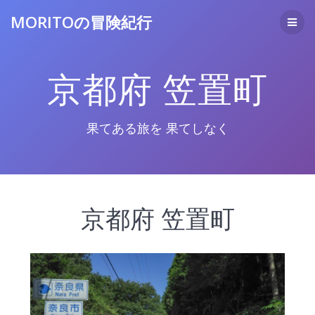
コ
MORITOの冒険紀行
ン
テ
ン
ツ
京都府 笠置町
へ
ス
キ
ッ
果てある旅を 果てしなく
プ
京都府 笠置町