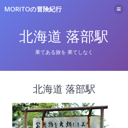
コ
MORITOの冒険紀行
ン
テ
ン
ツ
北海道 落部駅
へ
ス
キ
ッ
果てある旅を 果てしなく
プ
北海道 落部駅