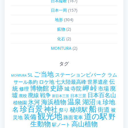
日本縦断
(167)
日本一周
(157)
地形
(304)
鉱物
(2)
化石
(2)
MONTURA
(2)
タグ
ご当地
ステーションビバーク
ラム
SL
MONTURA
伝
世界遺産
ロケ地
七大陸最高峰
サール条約
史跡
岬
峠
博物館
統
廃
寺院
市場
城
修理
墟
戦争
日本百名山
廃線
廃校
日本三景
新日本三景
温泉
海浜植物
湖沼
氷河
珍地
滝
植物園
珍百景
船
神社
名
秘境駅
街道
祭り
被
観光地
道の駅
野
装備
災地
路面電車
生動物
高山植物
駅ノート