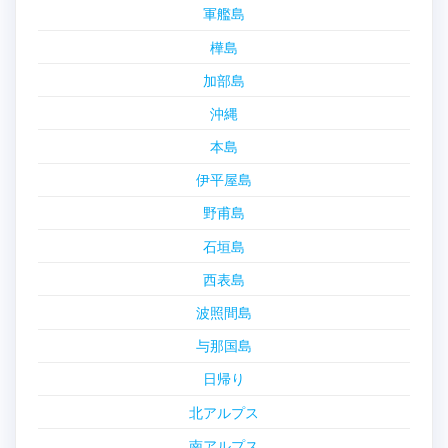
軍艦島
樺島
加部島
沖縄
本島
伊平屋島
野甫島
石垣島
西表島
波照間島
与那国島
日帰り
北アルプス
南アルプス