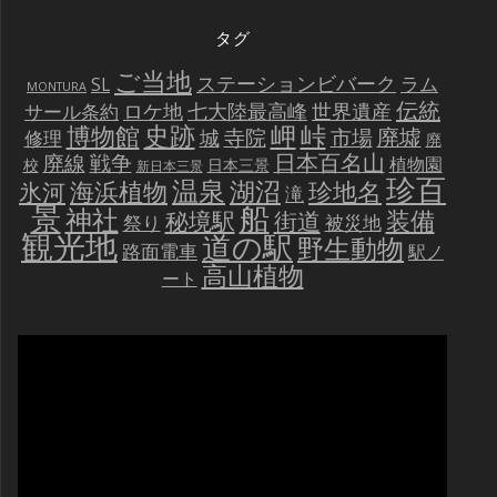
タグ
ご当地
ステーションビバーク
ラム
SL
MONTURA
伝統
世界遺産
ロケ地
七大陸最高峰
サール条約
史跡
岬
峠
博物館
廃墟
寺院
市場
城
修理
廃
戦争
日本百名山
廃線
植物園
校
日本三景
新日本三景
珍百
温泉
海浜植物
湖沼
氷河
珍地名
滝
景
船
神社
装備
秘境駅
街道
祭り
被災地
観光地
道の駅
野生動物
路面電車
駅ノ
高山植物
ート
動
画
プ
レ
ー
ヤ
ー