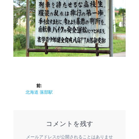
投
前:
稿
前
北海道 落部駅
の
ナ
投
稿:
ビ
コメントを残す
ゲ
メールアドレスが公開されることはありませ