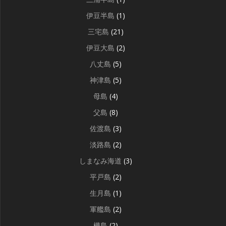
伊豆半島
(1)
三宅島
(21)
伊豆大島
(2)
八丈島
(5)
神津島
(5)
母島
(4)
父島
(8)
佐渡島
(3)
淡路島
(2)
しまなみ海道
(3)
平戸島
(2)
生月島
(1)
軍艦島
(2)
樺島
(2)