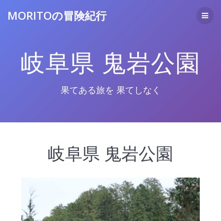
コ
MORITOの冒険紀行
ン
テ
ン
ツ
岐阜県 鬼岩公園
へ
ス
キ
ッ
果てある旅を 果てしなく
プ
岐阜県 鬼岩公園