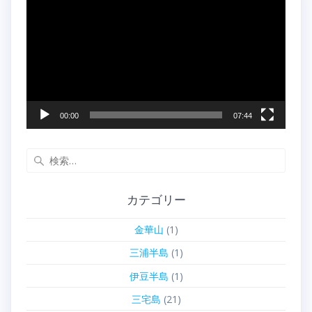
画
プ
レ
ー
ヤ
ー
00:00
07:44
検
索:
カテゴリー
金華山
(1)
三浦半島
(1)
伊豆半島
(1)
三宅島
(21)