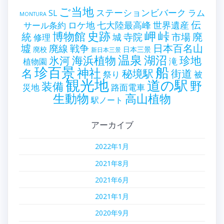
ご当地
ステーションビバーク
ラム
SL
MONTURA
伝
世界遺産
ロケ地
七大陸最高峰
サール条約
史跡
岬
峠
博物館
統
廃
寺院
市場
城
修理
墟
戦争
日本百名山
廃線
廃校
日本三景
新日本三景
温泉
海浜植物
湖沼
氷河
珍地
滝
植物園
珍百景
船
神社
名
秘境駅
街道
祭り
被
観光地
道の駅
野
装備
災地
路面電車
生動物
高山植物
駅ノート
アーカイブ
2022年1月
2021年8月
2021年6月
2021年1月
2020年9月