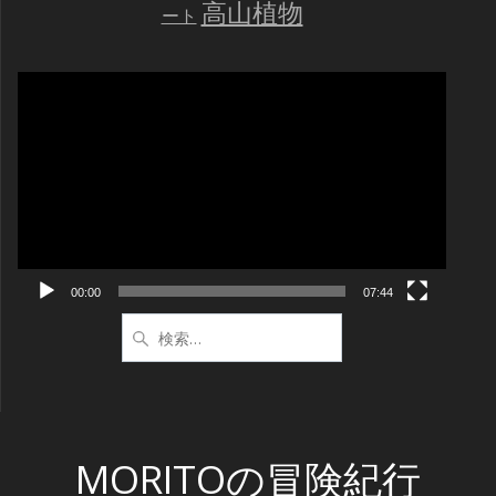
高山植物
ート
動
画
プ
レ
ー
ヤ
ー
00:00
07:44
検
索:
MORITOの冒険紀行