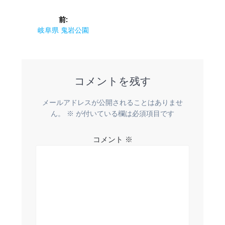
投
前:
稿
前
岐阜県 鬼岩公園
の
ナ
投
稿:
ビ
コメントを残す
ゲ
メールアドレスが公開されることはありませ
ー
ん。
※
が付いている欄は必須項目です
シ
コメント
※
ョ
ン