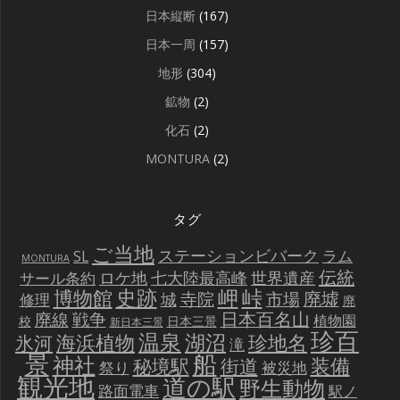
日本縦断
(167)
日本一周
(157)
地形
(304)
鉱物
(2)
化石
(2)
MONTURA
(2)
タグ
ご当地
ステーションビバーク
ラム
SL
MONTURA
伝統
世界遺産
ロケ地
七大陸最高峰
サール条約
史跡
岬
峠
博物館
廃墟
寺院
市場
城
修理
廃
戦争
日本百名山
廃線
植物園
校
日本三景
新日本三景
珍百
温泉
海浜植物
湖沼
氷河
珍地名
滝
景
船
神社
装備
秘境駅
街道
祭り
被災地
観光地
道の駅
野生動物
路面電車
駅ノ