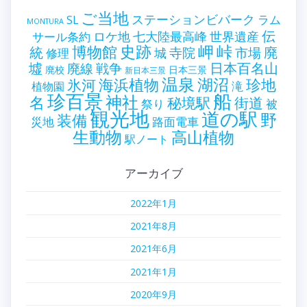
ご当地
ステーションビバーク
ラム
SL
MONTURA
伝
世界遺産
ロケ地
七大陸最高峰
サール条約
史跡
岬
峠
博物館
統
廃
寺院
市場
城
修理
墟
戦争
日本百名山
廃線
廃校
日本三景
新日本三景
温泉
海浜植物
湖沼
氷河
珍地
滝
植物園
珍百景
船
神社
名
秘境駅
街道
祭り
被
観光地
道の駅
野
装備
災地
路面電車
生動物
高山植物
駅ノート
アーカイブ
2022年1月
2021年8月
2021年6月
2021年1月
2020年9月