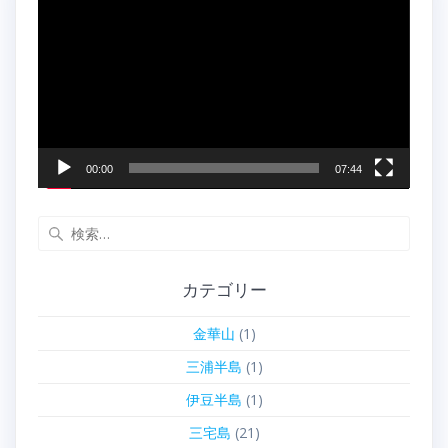
画
プ
レ
ー
ヤ
ー
00:00
07:44
検
索:
カテゴリー
金華山
(1)
三浦半島
(1)
伊豆半島
(1)
三宅島
(21)