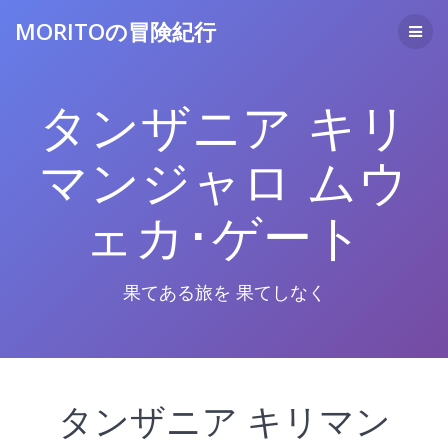
コ
MORITOの冒険紀行
ン
テ
ン
ツ
タンザニア キリ
へ
ス
キ
マンジャロ ムウ
ッ
プ
ェカ･ゲート
果てある旅を 果てしなく
タンザニア キリマン