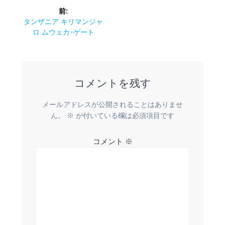
投
前:
稿
前
タンザニア キリマンジャ
の
ロ ムウェカ･ゲート
ナ
投
稿:
ビ
コメントを残す
ゲ
ー
メールアドレスが公開されることはありませ
ん。
※
が付いている欄は必須項目です
シ
コメント
※
ョ
ン