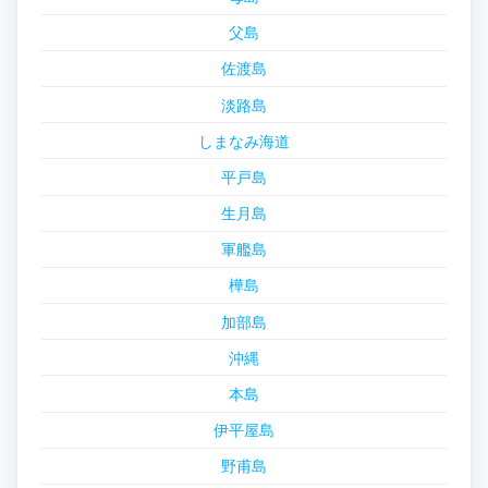
父島
佐渡島
淡路島
しまなみ海道
平戸島
生月島
軍艦島
樺島
加部島
沖縄
本島
伊平屋島
野甫島