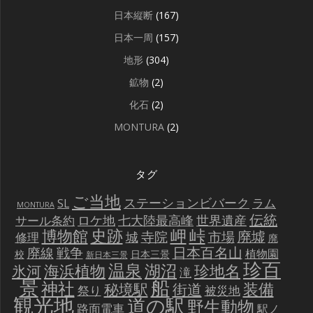
日本縦断
(167)
日本一周
(157)
地形
(304)
鉱物
(2)
化石
(2)
MONTURA
(2)
タグ
ご当地
ステーションビバーク
ラム
SL
MONTURA
伝統
世界遺産
ロケ地
七大陸最高峰
サール条約
史跡
岬
峠
博物館
廃墟
寺院
市場
城
修理
廃
戦争
日本百名山
廃線
植物園
校
日本三景
新日本三景
珍百
温泉
海浜植物
湖沼
氷河
珍地名
滝
景
船
神社
装備
秘境駅
街道
祭り
被災地
観光地
道の駅
野生動物
路面電車
駅ノ