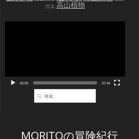
高山植物
ート
動
画
プ
レ
ー
ヤ
ー
00:00
07:44
検
索:
MORITOの冒険紀行