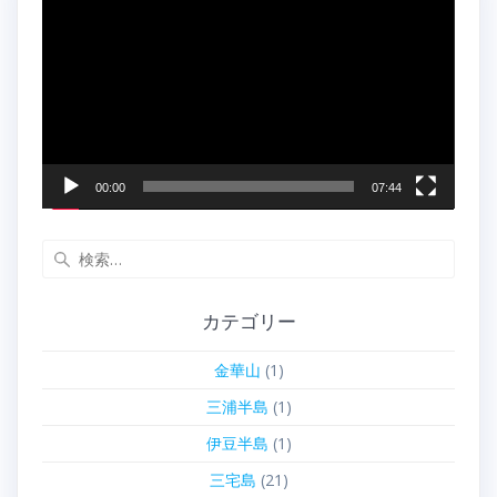
画
プ
レ
ー
ヤ
ー
00:00
07:44
検
索:
カテゴリー
金華山
(1)
三浦半島
(1)
伊豆半島
(1)
三宅島
(21)