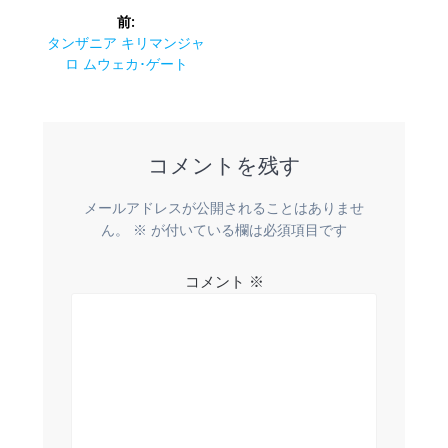
投
前:
稿
前
タンザニア キリマンジャ
の
ロ ムウェカ･ゲート
ナ
投
稿:
ビ
コメントを残す
ゲ
ー
メールアドレスが公開されることはありませ
ん。
※
が付いている欄は必須項目です
シ
コメント
※
ョ
ン