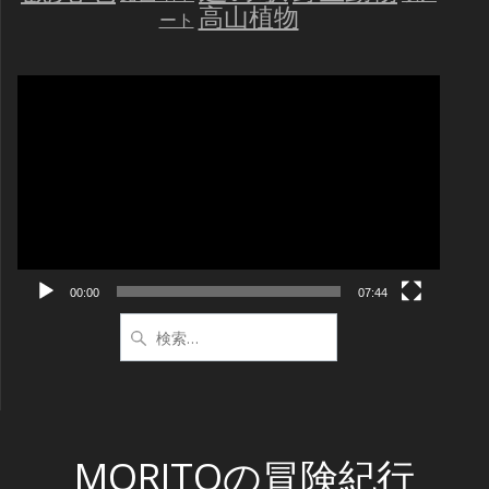
高山植物
ート
動
画
プ
レ
ー
ヤ
ー
00:00
07:44
検
索:
MORITOの冒険紀行