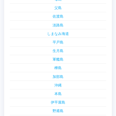
父島
佐渡島
淡路島
しまなみ海道
平戸島
生月島
軍艦島
樺島
加部島
沖縄
本島
伊平屋島
野甫島