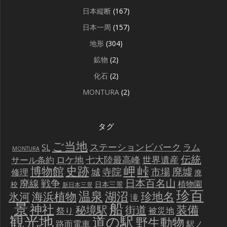
日本縦断
(167)
日本一周
(157)
地形
(304)
鉱物
(2)
化石
(2)
MONTURA
(2)
タグ
ご当地
ステーションビバーク
ラム
SL
MONTURA
伝統
世界遺産
ロケ地
七大陸最高峰
サール条約
史跡
岬
峠
博物館
廃墟
寺院
市場
城
修理
廃
戦争
日本百名山
廃線
植物園
校
日本三景
新日本三景
珍百
温泉
海浜植物
湖沼
氷河
珍地名
滝
景
船
神社
装備
秘境駅
街道
祭り
被災地
観光地
道の駅
野生動物
路面電車
駅ノ