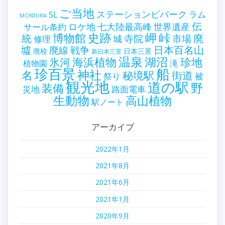
ご当地
ステーションビバーク
ラム
SL
MONTURA
伝
世界遺産
ロケ地
七大陸最高峰
サール条約
史跡
岬
峠
博物館
統
廃
寺院
市場
城
修理
墟
戦争
日本百名山
廃線
廃校
日本三景
新日本三景
温泉
海浜植物
湖沼
氷河
珍地
滝
植物園
珍百景
船
神社
名
秘境駅
街道
祭り
被
観光地
道の駅
野
装備
災地
路面電車
生動物
高山植物
駅ノート
アーカイブ
2022年1月
2021年8月
2021年6月
2021年1月
2020年9月