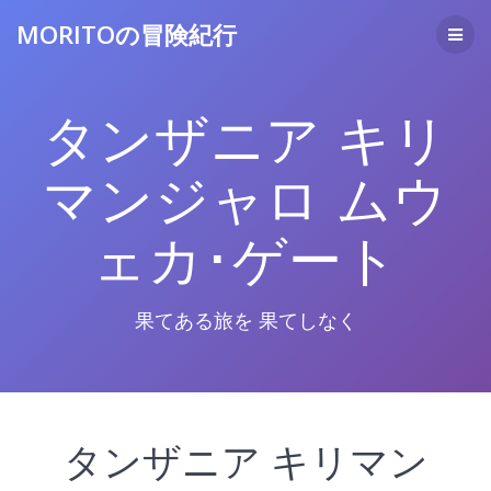
コ
MORITOの冒険紀行
ン
テ
ン
ツ
タンザニア キリ
へ
ス
キ
マンジャロ ムウ
ッ
プ
ェカ･ゲート
果てある旅を 果てしなく
タンザニア キリマン