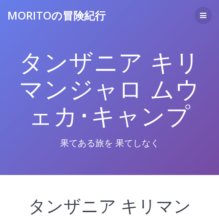
コ
MORITOの冒険紀行
ン
テ
ン
ツ
タンザニア キリ
へ
ス
キ
マンジャロ ムウ
ッ
プ
ェカ･キャンプ
果てある旅を 果てしなく
タンザニア キリマン