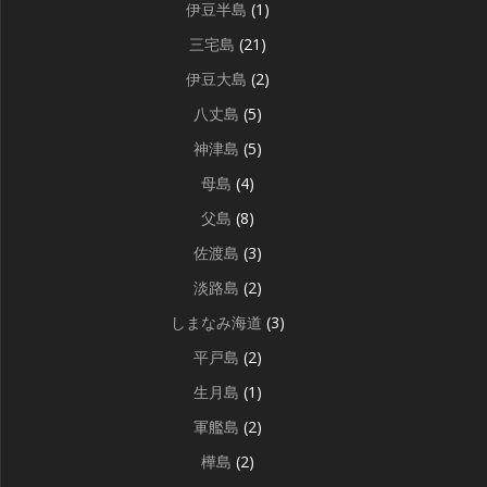
伊豆半島
(1)
三宅島
(21)
伊豆大島
(2)
八丈島
(5)
神津島
(5)
母島
(4)
父島
(8)
佐渡島
(3)
淡路島
(2)
しまなみ海道
(3)
平戸島
(2)
生月島
(1)
軍艦島
(2)
樺島
(2)