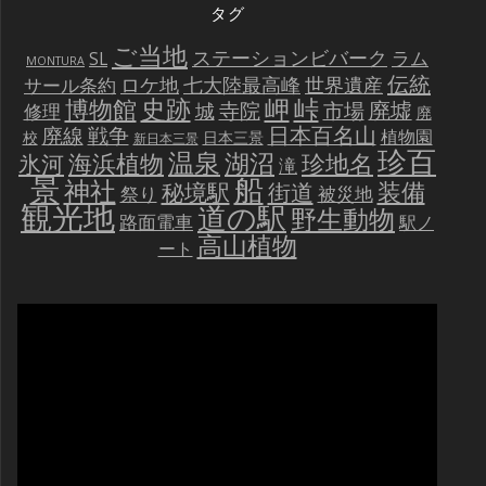
タグ
ご当地
ステーションビバーク
ラム
SL
MONTURA
伝統
世界遺産
ロケ地
七大陸最高峰
サール条約
史跡
岬
峠
博物館
廃墟
寺院
市場
城
修理
廃
戦争
日本百名山
廃線
植物園
校
日本三景
新日本三景
珍百
温泉
海浜植物
湖沼
氷河
珍地名
滝
景
船
神社
装備
秘境駅
街道
祭り
被災地
観光地
道の駅
野生動物
路面電車
駅ノ
高山植物
ート
動
画
プ
レ
ー
ヤ
ー