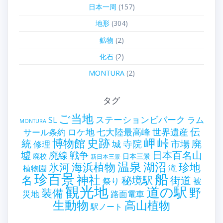
日本一周
(157)
地形
(304)
鉱物
(2)
化石
(2)
MONTURA
(2)
タグ
ご当地
ステーションビバーク
ラム
SL
MONTURA
伝
世界遺産
ロケ地
七大陸最高峰
サール条約
史跡
岬
峠
博物館
統
廃
寺院
市場
城
修理
墟
戦争
日本百名山
廃線
廃校
日本三景
新日本三景
温泉
海浜植物
湖沼
氷河
珍地
滝
植物園
珍百景
船
神社
名
秘境駅
街道
祭り
被
観光地
道の駅
野
装備
災地
路面電車
生動物
高山植物
駅ノート