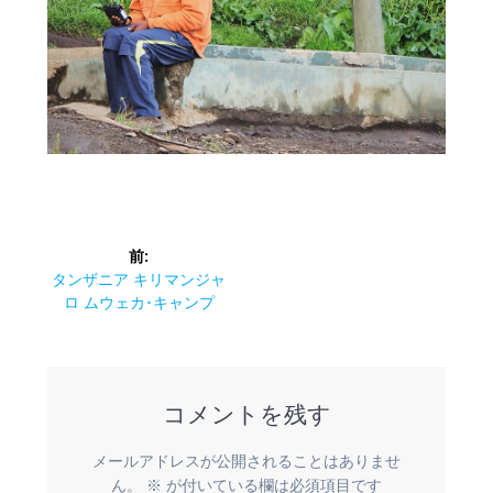
投
前:
稿
前
タンザニア キリマンジャ
の
ロ ムウェカ･キャンプ
ナ
投
稿:
ビ
コメントを残す
ゲ
ー
メールアドレスが公開されることはありませ
ん。
※
が付いている欄は必須項目です