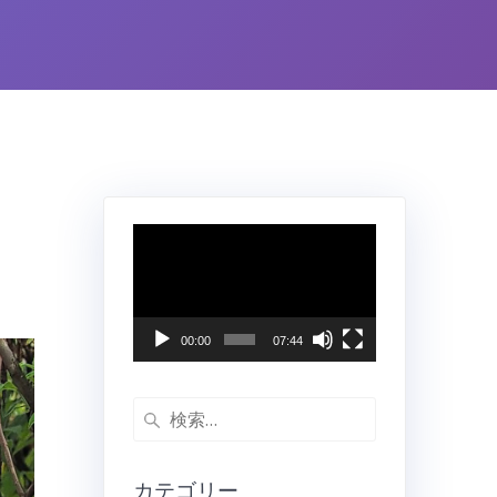
動
画
プ
レ
ー
00:00
07:44
ヤ
ー
検
索:
カテゴリー