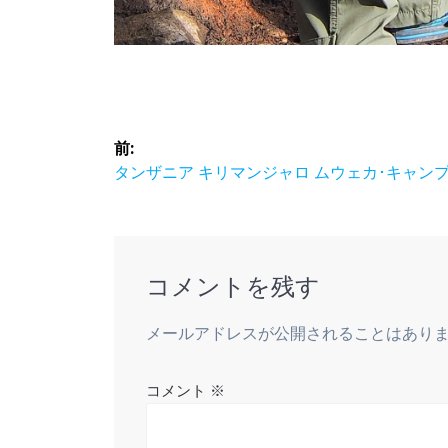
投
前:
稿
前
タンザニア キリマンジャロ ムウェカ･キャン
の
ナ
投
稿:
ビ
コメントを残す
ゲ
メールアドレスが公開されることはあり
ー
コメント
※
シ