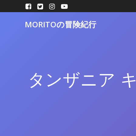
コ
ン
テ
MORITOの冒険紀行
ン
ツ
へ
ス
キ
ッ
プ
タンザニア 