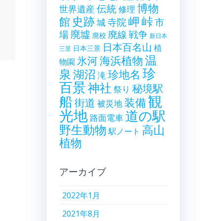
博物
伝統
世界遺産
修理
史跡
岬
峠
館
寺院
市
城
廃墟
戦争
場
廃線
廃校
新日本
日本百名山
植
日本三景
三景
温
海浜植物
氷河
物園
珍
泉
湖沼
珍地名
滝
百景
神社
秘境駅
祭り
観
船
装備
街道
被災地
光地
道の駅
路面電車
野生動物
高山
駅ノート
植物
アーカイブ
2022年1月
2021年8月