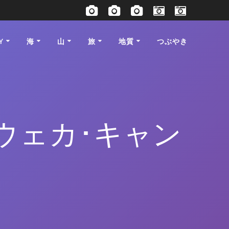
Y
海
山
旅
地質
つぶやき
ウェカ･キャン