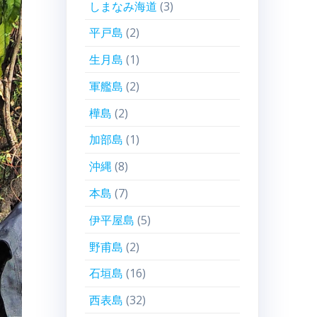
しまなみ海道
(3)
平戸島
(2)
生月島
(1)
軍艦島
(2)
樺島
(2)
加部島
(1)
沖縄
(8)
本島
(7)
伊平屋島
(5)
野甫島
(2)
石垣島
(16)
西表島
(32)