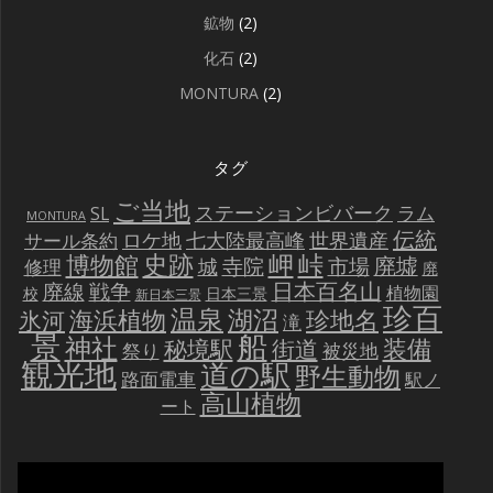
鉱物
(2)
化石
(2)
MONTURA
(2)
タグ
ご当地
ステーションビバーク
ラム
SL
MONTURA
伝統
世界遺産
ロケ地
七大陸最高峰
サール条約
史跡
岬
峠
博物館
廃墟
寺院
市場
城
修理
廃
戦争
日本百名山
廃線
植物園
校
日本三景
新日本三景
珍百
温泉
海浜植物
湖沼
氷河
珍地名
滝
景
船
神社
装備
秘境駅
街道
祭り
被災地
観光地
道の駅
野生動物
路面電車
駅ノ
高山植物
ート
動