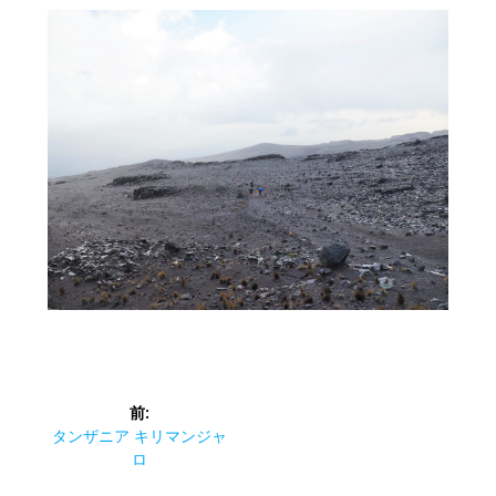
投
前:
稿
前
タンザニア キリマンジャ
の
ロ
ナ
投