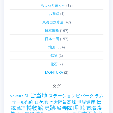
ちょっと遠くへ
(12)
お遍路
(1)
東海自然歩道
(47)
日本縦断
(167)
日本一周
(157)
地形
(304)
鉱物
(2)
化石
(2)
MONTURA
(2)
タグ
ご当地
ステーションビバーク
ラム
SL
MONTURA
伝
世界遺産
ロケ地
七大陸最高峰
サール条約
史跡
岬
峠
博物館
統
廃
寺院
市場
城
修理