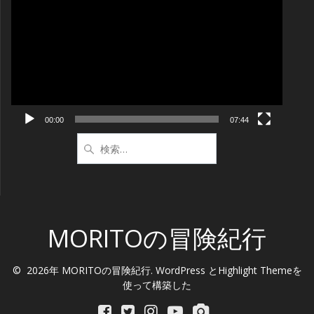
画
プ
レ
ー
ヤ
ー
00:00
07:44
検
索:
MORITOの冒険紀行
© 2026年 MORITOの冒険紀行. WordPress と
Highlight Theme
を
使って構築した