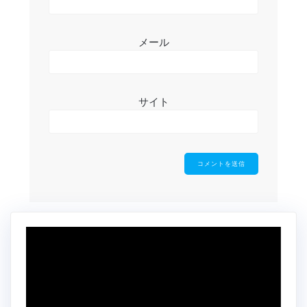
メール
サイト
動
画
プ
レ
ー
ヤ