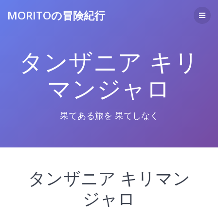
コ
MORITOの冒険紀行
ン
テ
ン
ツ
タンザニア キリ
へ
ス
キ
マンジャロ
ッ
プ
果てある旅を 果てしなく
タンザニア キリマン
ジャロ