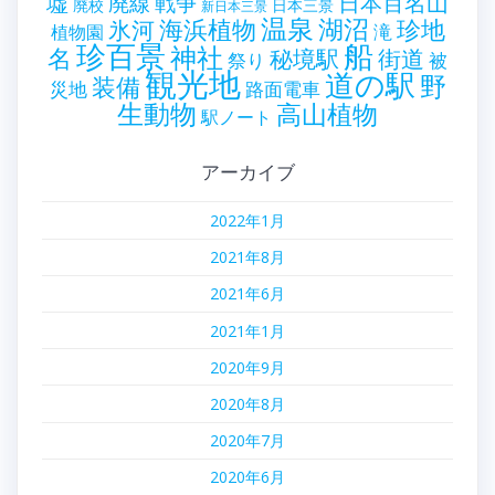
墟
戦争
日本百名山
廃線
廃校
日本三景
新日本三景
温泉
海浜植物
湖沼
氷河
珍地
滝
植物園
珍百景
船
神社
名
秘境駅
街道
祭り
被
観光地
道の駅
野
装備
災地
路面電車
生動物
高山植物
駅ノート
アーカイブ
2022年1月
2021年8月
2021年6月
2021年1月
2020年9月
2020年8月
2020年7月
2020年6月