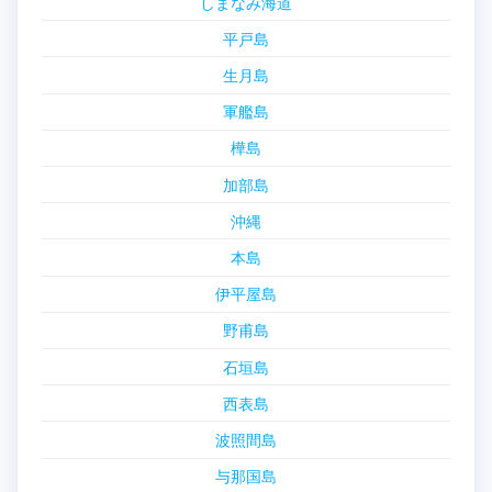
しまなみ海道
平戸島
生月島
軍艦島
樺島
加部島
沖縄
本島
伊平屋島
野甫島
石垣島
西表島
波照間島
与那国島