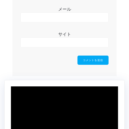
メール
サイト
動
画
プ
レ
ー
ヤ
ー