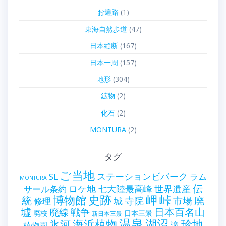
お遍路
(1)
東海自然歩道
(47)
日本縦断
(167)
日本一周
(157)
地形
(304)
鉱物
(2)
化石
(2)
MONTURA
(2)
タグ
ご当地
ステーションビバーク
ラム
SL
MONTURA
伝
世界遺産
ロケ地
七大陸最高峰
サール条約
史跡
岬
峠
博物館
統
廃
寺院
市場
城
修理
墟
戦争
日本百名山
廃線
廃校
日本三景
新日本三景
温泉
海浜植物
湖沼
氷河
珍地
滝
植物園