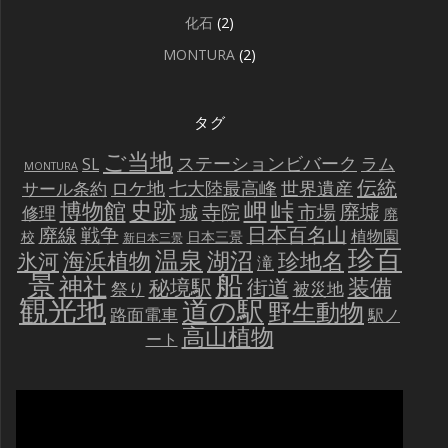
化石
(2)
MONTURA
(2)
タグ
ご当地
ステーションビバーク
ラム
SL
MONTURA
伝統
世界遺産
ロケ地
七大陸最高峰
サール条約
史跡
岬
峠
博物館
廃墟
寺院
市場
城
修理
廃
戦争
日本百名山
廃線
植物園
校
日本三景
新日本三景
珍百
温泉
海浜植物
湖沼
氷河
珍地名
滝
景
船
神社
装備
秘境駅
街道
祭り
被災地
観光地
道の駅
野生動物
路面電車
駅ノ
高山植物
ート
動
画
プ