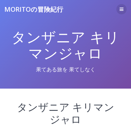
コ
MORITOの冒険紀行
ン
テ
ン
ツ
タンザニア キリ
へ
ス
キ
マンジャロ
ッ
プ
果てある旅を 果てしなく
タンザニア キリマン
ジャロ