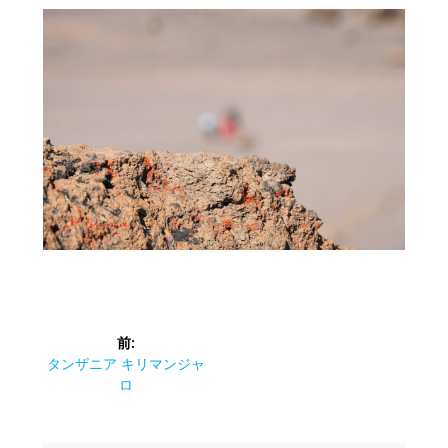
投
前:
稿
前
タンザニア キリマンジャ
の
ロ
ナ
投
稿: