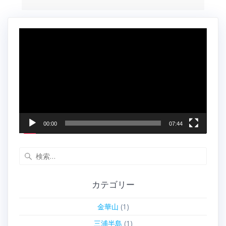
動
画
プ
レ
ー
ヤ
ー
00:00
07:44
検
索:
カテゴリー
金華山
(1)
三浦半島
(1)