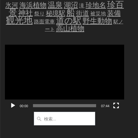
珍百
温泉
海浜植物
湖沼
氷河
珍地名
滝
景
船
神社
装備
秘境駅
街道
祭り
被災地
観光地
道の駅
野生動物
路面電車
駅ノ
高山植物
ート
動
画
プ
レ
ー
ヤ
ー
00:00
07:44
検
索: