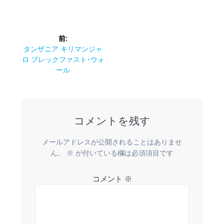
投
前:
稿
前
タンザニア キリマンジャ
の
ロ ブレックファスト･ウォ
ナ
投
ール
稿:
ビ
ゲ
コメントを残す
ー
メールアドレスが公開されることはありませ
シ
ん。
※
が付いている欄は必須項目です
ョ
コメント
※
ン