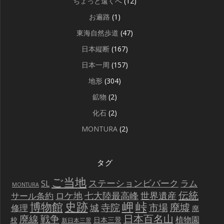
ちょっと遠くへ
(12)
お遍路
(1)
東海自然歩道
(47)
日本縦断
(167)
日本一周
(157)
地形
(304)
鉱物
(2)
化石
(2)
MONTURA
(2)
タグ
ご当地
ステーションビバーク
ラム
SL
MONTURA
伝統
世界遺産
ロケ地
七大陸最高峰
サール条約
史跡
岬
峠
博物館
廃墟
寺院
市場
城
修理
廃
戦争
日本百名山
廃線
植物園
校
日本三景
新日本三景