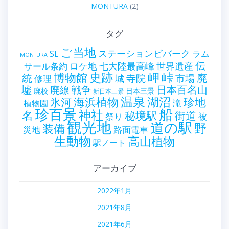
MONTURA
(2)
タグ
ご当地
ステーションビバーク
ラム
SL
MONTURA
伝
世界遺産
ロケ地
七大陸最高峰
サール条約
史跡
岬
峠
博物館
統
廃
寺院
市場
城
修理
墟
戦争
日本百名山
廃線
廃校
日本三景
新日本三景
温泉
海浜植物
湖沼
氷河
珍地
滝
植物園
珍百景
船
神社
名
秘境駅
街道
祭り
被
観光地
道の駅
野
装備
災地
路面電車
生動物
高山植物
駅ノート
アーカイブ
2022年1月
2021年8月
2021年6月