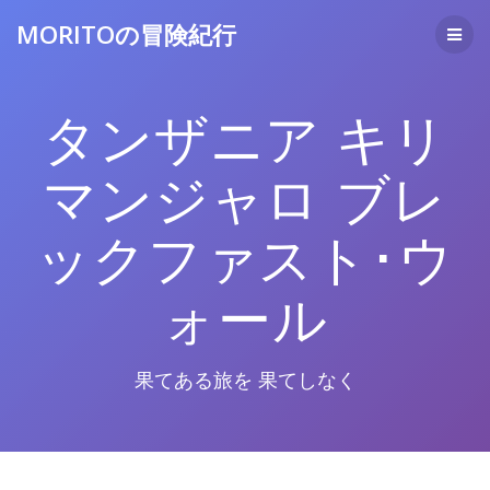
コ
MORITOの冒険紀行
ン
テ
ン
ツ
タンザニア キリ
へ
ス
キ
マンジャロ ブレ
ッ
プ
ックファスト･ウ
ォール
果てある旅を 果てしなく