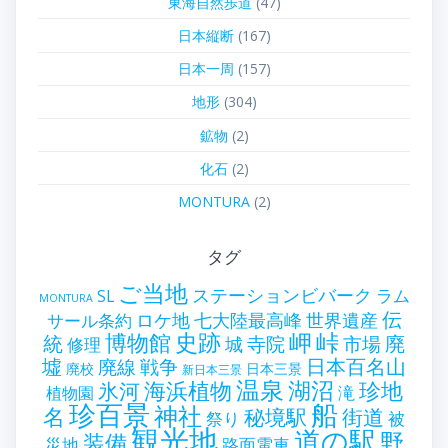
東海自然歩道
(47)
日本縦断
(167)
日本一周
(157)
地形
(304)
鉱物
(2)
化石
(2)
MONTURA
(2)
タグ
ご当地
ステーションビバーク
ラム
SL
MONTURA
伝
世界遺産
ロケ地
七大陸最高峰
サール条約
史跡
岬
峠
博物館
統
廃
寺院
市場
城
修理
墟
戦争
日本百名山
廃線
廃校
日本三景
新日本三景
温泉
海浜植物
湖沼
氷河
珍地
滝
植物園
珍百景
船
神社
名
秘境駅
街道
祭り
被
観光地
道の駅
野
装備
災地
路面電車