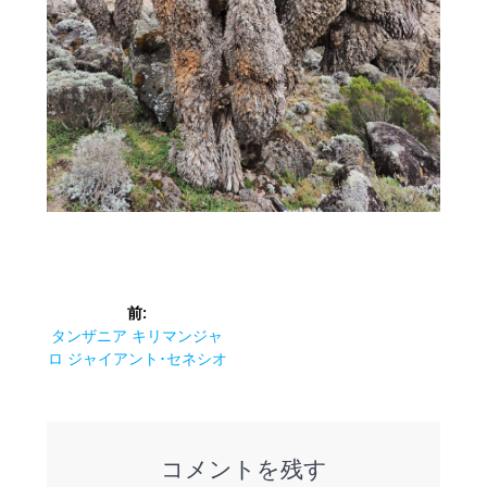
投
前:
稿
前
タンザニア キリマンジャ
の
ロ ジャイアント･セネシオ
ナ
投
稿:
ビ
コメントを残す
ゲ