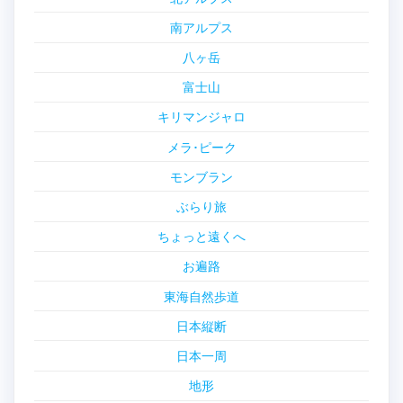
南アルプス
八ヶ岳
富士山
キリマンジャロ
メラ･ピーク
モンブラン
ぶらり旅
ちょっと遠くへ
お遍路
東海自然歩道
日本縦断
日本一周
地形