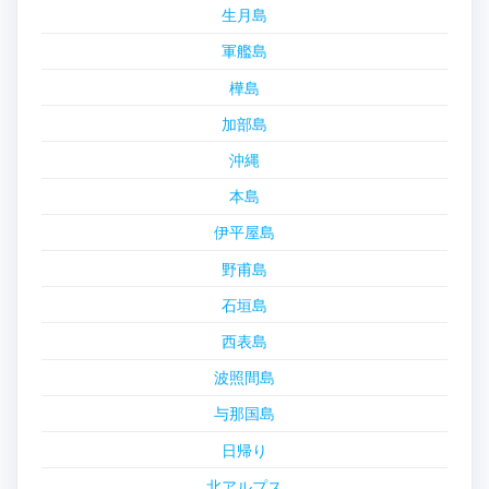
生月島
軍艦島
樺島
加部島
沖縄
本島
伊平屋島
野甫島
石垣島
西表島
波照間島
与那国島
日帰り
北アルプス