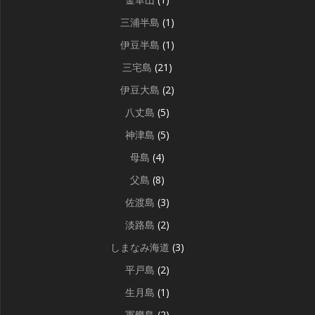
三浦半島
(1)
伊豆半島
(1)
三宅島
(21)
伊豆大島
(2)
八丈島
(5)
神津島
(5)
母島
(4)
父島
(8)
佐渡島
(3)
淡路島
(2)
しまなみ海道
(3)
平戸島
(2)
生月島
(1)
軍艦島
(2)