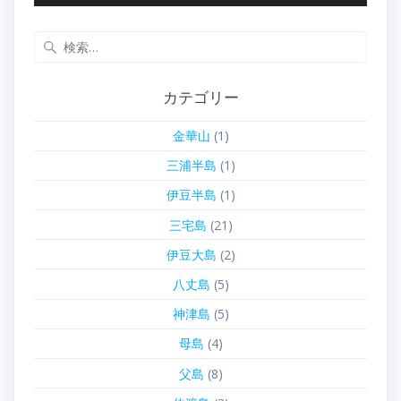
検
索:
カテゴリー
金華山
(1)
三浦半島
(1)
伊豆半島
(1)
三宅島
(21)
伊豆大島
(2)
八丈島
(5)
神津島
(5)
母島
(4)
父島
(8)