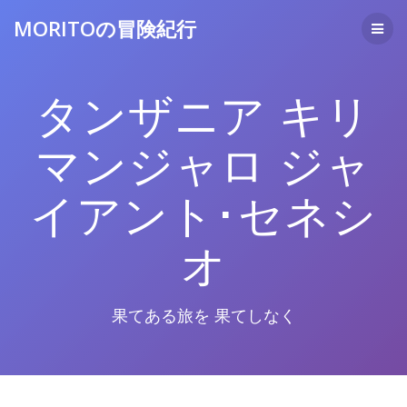
コ
MORITOの冒険紀行
ン
テ
ン
ツ
タンザニア キリ
へ
ス
キ
マンジャロ ジャ
ッ
プ
イアント･セネシ
オ
果てある旅を 果てしなく