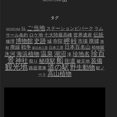
タグ
ご当地
ステーションビバーク
ラム
SL
MONTURA
伝統
世界遺産
ロケ地
七大陸最高峰
サール条約
史跡
岬
峠
博物館
廃墟
寺院
市場
城
修理
廃
戦争
日本百名山
廃線
植物園
校
日本三景
新日本三景
珍百
温泉
海浜植物
湖沼
氷河
珍地名
滝
景
船
神社
装備
秘境駅
街道
祭り
被災地
観光地
道の駅
野生動物
路面電車
駅ノ
高山植物
ート
動
画
プ
レ
ー