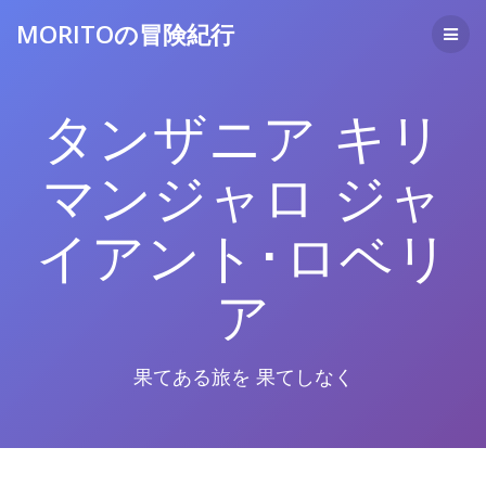
コ
MORITOの冒険紀行
ン
テ
ン
ツ
タンザニア キリ
へ
ス
キ
マンジャロ ジャ
ッ
プ
イアント･ロベリ
ア
果てある旅を 果てしなく