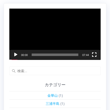
動
画
プ
レ
ー
ヤ
ー
00:00
07:44
検
索:
カテゴリー
金華山
(1)
三浦半島
(1)