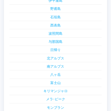
伊平屋島
野甫島
石垣島
西表島
波照間島
与那国島
日帰り
北アルプス
南アルプス
八ヶ岳
富士山
キリマンジャロ
メラ･ピーク
モンブラン