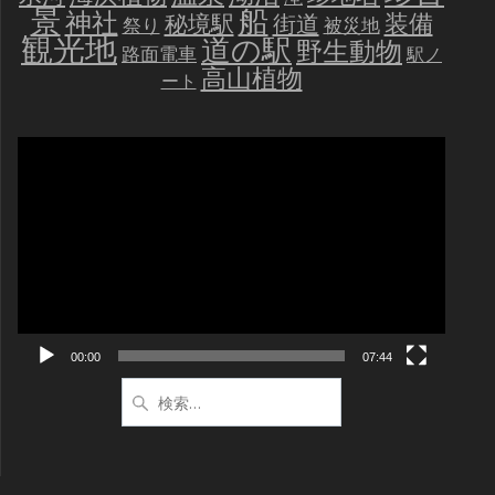
景
船
神社
装備
秘境駅
街道
祭り
被災地
観光地
道の駅
野生動物
路面電車
駅ノ
高山植物
ート
動
画
プ
レ
ー
ヤ
ー
00:00
07:44
検
索: