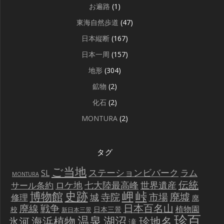
お遍路
(1)
東海自然歩道
(47)
日本縦断
(167)
日本一周
(157)
地形
(304)
鉱物
(2)
化石
(2)
MONTURA
(2)
タグ
ご当地
ステーションビバーク
ラム
SL
MONTURA
伝統
世界遺産
ロケ地
七大陸最高峰
サール条約
史跡
岬
峠
博物館
廃墟
寺院
市場
城
修理
廃
戦争
日本百名山
廃線
植物園
校
日本三景
新日本三景
珍百
温泉
海浜植物
湖沼
氷河
珍地名
滝