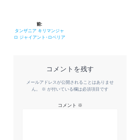
投
前:
稿
前
タンザニア キリマンジャ
の
ロ ジャイアント･ロベリア
ナ
投
稿:
ビ
コメントを残す
ゲ
ー
メールアドレスが公開されることはありませ
ん。
※
が付いている欄は必須項目です
シ
コメント
※
ョ
ン