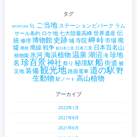
タグ
ご当地
ステーションビバーク
ラム
SL
MONTURA
伝
世界遺産
ロケ地
七大陸最高峰
サール条約
史跡
岬
峠
博物館
統
廃
寺院
市場
城
修理
墟
戦争
日本百名山
廃線
廃校
日本三景
新日本三景
温泉
海浜植物
湖沼
氷河
珍地
滝
植物園
珍百景
船
神社
名
秘境駅
街道
祭り
被
観光地
道の駅
野
装備
災地
路面電車
生動物
高山植物
駅ノート
アーカイブ
2022年1月
2021年8月
2021年6月