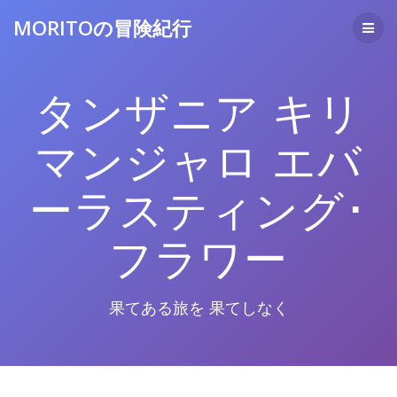
コ
MORITOの冒険紀行
ン
テ
ン
ツ
タンザニア キリ
へ
ス
キ
マンジャロ エバ
ッ
プ
ーラスティング･
フラワー
果てある旅を 果てしなく