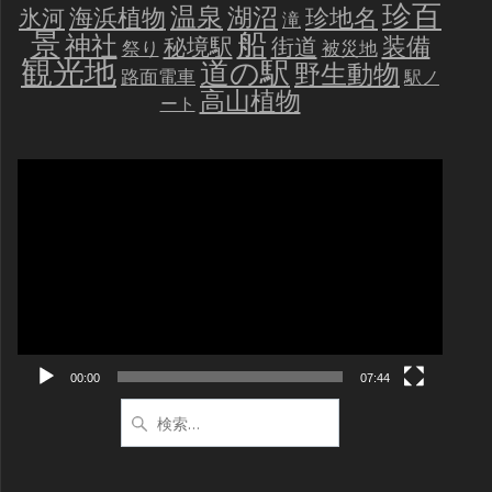
珍百
温泉
海浜植物
湖沼
氷河
珍地名
滝
景
船
神社
装備
秘境駅
街道
祭り
被災地
観光地
道の駅
野生動物
路面電車
駅ノ
高山植物
ート
動
画
プ
レ
ー
ヤ
ー
00:00
07:44
検
索: