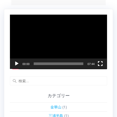
動
画
プ
レ
ー
ヤ
ー
00:00
07:44
検
索:
カテゴリー
金華山
(1)
三浦半島
(1)