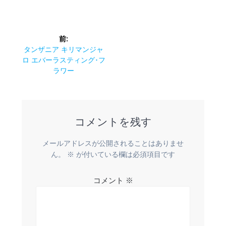
投
前:
稿
前
タンザニア キリマンジャ
の
ロ エバーラスティング･フ
ナ
投
ラワー
稿:
ビ
ゲ
コメントを残す
ー
メールアドレスが公開されることはありませ
シ
ん。
※
が付いている欄は必須項目です
ョ
コメント
※
ン