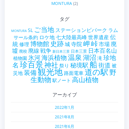
MONTURA
(2)
タグ
ご当地
ステーションビバーク
ラム
SL
MONTURA
伝
世界遺産
ロケ地
七大陸最高峰
サール条約
史跡
岬
峠
博物館
統
廃
寺院
市場
城
修理
墟
戦争
日本百名山
廃線
廃校
日本三景
新日本三景
温泉
海浜植物
湖沼
氷河
珍地
滝
植物園
珍百景
船
神社
名
秘境駅
街道
祭り
被
観光地
道の駅
野
装備
災地
路面電車
生動物
高山植物
駅ノート
アーカイブ
2022年1月
2021年8月
2021年6月