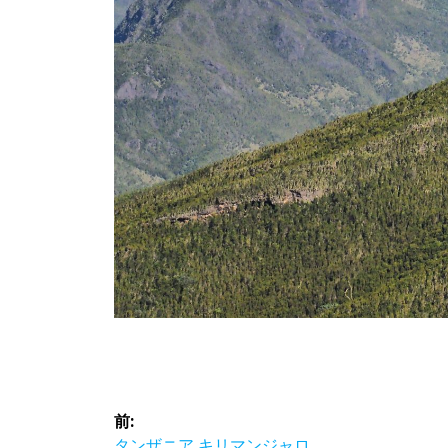
投
前:
前
タンザニア キリマンジャロ