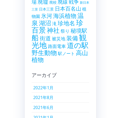
廃墟
戦争
場
廃線
廃校
新日本
日本百名山
植
日本三景
三景
温
海浜植物
氷河
物園
珍
泉
湖沼
珍地名
滝
百景
神社
秘境駅
祭り
観
船
装備
街道
被災地
光地
道の駅
路面電車
野生動物
高山
駅ノート
植物
アーカイブ
2022年1月
2021年8月
2021年6月
2021年1月