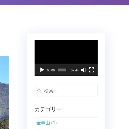
動
画
プ
レ
ー
00:00
07:44
ヤ
ー
検
索:
カテゴリー
金華山
(1)