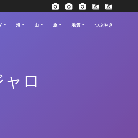
Y
海
山
旅
地質
つぶやき
ジャロ