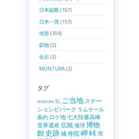
日本縦断
(167)
日本一周
(157)
地形
(304)
鉱物
(2)
化石
(2)
MONTURA
(2)
タグ
ご当地
ステー
SL
MONTURA
ションビバーク
ラムサール
ロケ地
七大陸最高峰
条約
博物
伝統
世界遺産
修理
史跡
岬
峠
館
寺院
市
城