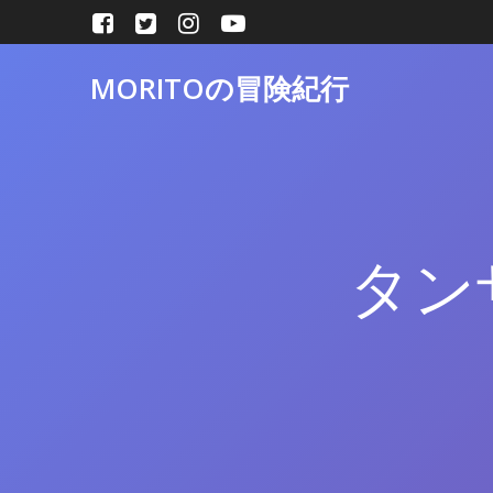
コ
ン
テ
MORITOの冒険紀行
ン
ツ
へ
ス
キ
ッ
プ
タン