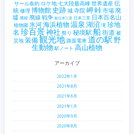
伝
世界遺産
ロケ地
七大陸最高峰
サール条約
史跡
岬
峠
博物館
統
廃
寺院
市場
城
修理
墟
戦争
日本百名山
廃線
廃校
日本三景
新日本三景
温泉
海浜植物
湖沼
氷河
珍地
滝
植物園
珍百景
船
神社
名
秘境駅
街道
祭り
被
観光地
道の駅
野
装備
災地
路面電車
生動物
高山植物
駅ノート
アーカイブ
2022年1月
2021年8月
2021年6月
2021年1月
2020年9月
2020年8月