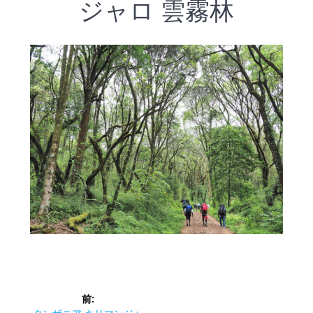
ジャロ 雲霧林
投
前:
前