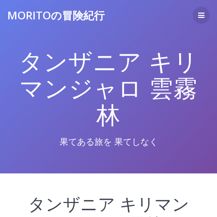
コ
MORITOの冒険紀行
ン
テ
ン
ツ
タンザニア キリ
へ
ス
キ
マンジャロ 雲霧
ッ
プ
林
果てある旅を 果てしなく
タンザニア キリマン