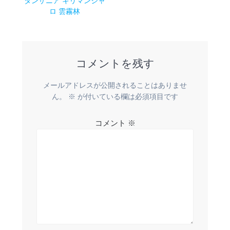
稿
タンザニア キリマンジャ
の
ロ 雲霧林
ナ
投
稿:
ビ
コメントを残す
ゲ
ー
メールアドレスが公開されることはありませ
ん。
※
が付いている欄は必須項目です
シ
コメント
※
ョ
ン