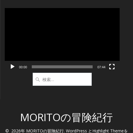
動
画
プ
レ
ー
ヤ
ー
00:00
07:44
検
索:
MORITOの冒険紀行
© 2026年 MORITOの冒険紀行. WordPress と
Highlight Theme
を