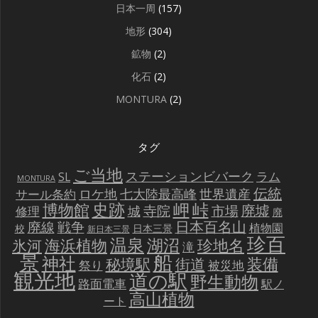
日本一周
(157)
地形
(304)
鉱物
(2)
化石
(2)
MONTURA
(2)
タグ
ご当地
ステーションビバーク
ラム
SL
MONTURA
伝統
世界遺産
ロケ地
七大陸最高峰
サール条約
史跡
岬
峠
博物館
廃墟
寺院
市場
城
修理
廃
戦争
日本百名山
廃線
植物園
校
日本三景
新日本三景
珍百
温泉
海浜植物
湖沼
氷河
珍地名
滝
景
船
神社
装備
秘境駅
街道
祭り
被災地
観光地
道の駅
野生動物
路面電車
駅ノ
高山植物
ート