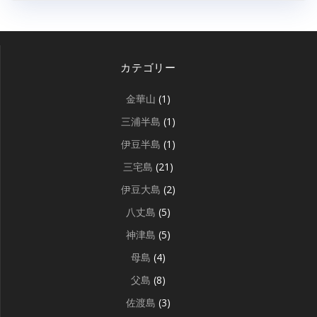
カテゴリー
金華山
(1)
三浦半島
(1)
伊豆半島
(1)
三宅島
(21)
伊豆大島
(2)
八丈島
(5)
神津島
(5)
母島
(4)
父島
(8)
佐渡島
(3)