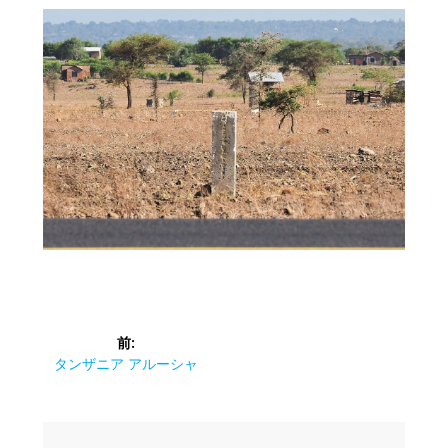
投
前:
稿
前
タンザニア アルーシャ
の
ナ
投
稿: