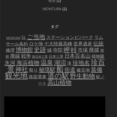
化石
(2)
MONTURA
(2)
タグ
ご当地
ステーションビバーク
ラム
SL
MONTURA
伝統
世界遺産
ロケ地
七大陸最高峰
サール条約
史跡
岬
峠
博物館
廃墟
寺院
市場
城
修理
廃
戦争
日本百名山
廃線
植物園
校
日本三景
新日本三景
珍百
温泉
海浜植物
湖沼
氷河
珍地名
滝
景
船
神社
装備
秘境駅
街道
祭り
被災地
観光地
道の駅
野生動物
路面電車
駅ノ
高山植物
ート
動
画
プ
レ