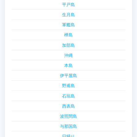
平戸島
生月島
軍艦島
樺島
加部島
沖縄
本島
伊平屋島
野甫島
石垣島
西表島
波照間島
与那国島
日帰り