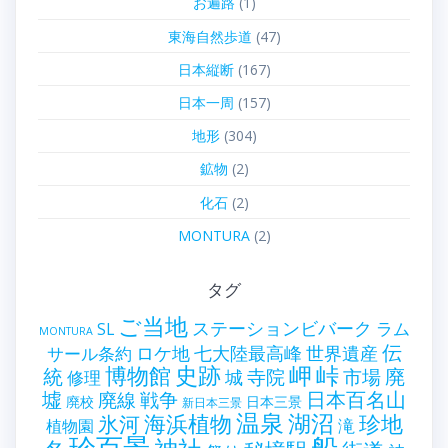
お遍路
(1)
東海自然歩道
(47)
日本縦断
(167)
日本一周
(157)
地形
(304)
鉱物
(2)
化石
(2)
MONTURA
(2)
タグ
ご当地
ステーションビバーク
ラム
SL
MONTURA
伝
世界遺産
ロケ地
七大陸最高峰
サール条約
史跡
岬
峠
博物館
統
廃
寺院
市場
城
修理
墟
戦争
日本百名山
廃線
廃校
日本三景
新日本三景
温泉
海浜植物
湖沼
氷河
珍地
滝
植物園
珍百景
船