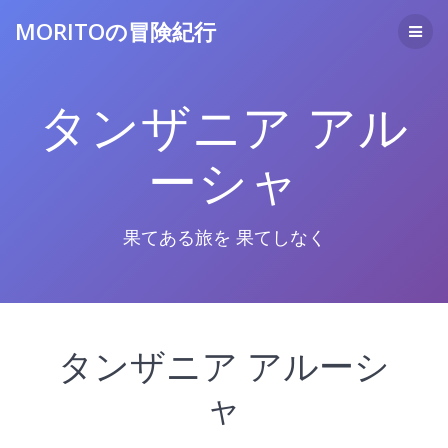
コ
MORITOの冒険紀行
ン
テ
ン
ツ
タンザニア アル
へ
ス
キ
ーシャ
ッ
プ
果てある旅を 果てしなく
タンザニア アルーシ
ャ