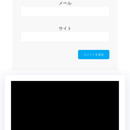
メール
サイト
動
画
プ
レ
ー
ヤ
ー