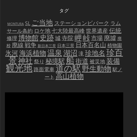
タグ
ご当地
ステーションビバーク
ラム
SL
MONTURA
伝統
世界遺産
ロケ地
七大陸最高峰
サール条約
史跡
岬
峠
博物館
廃墟
寺院
市場
城
修理
廃
戦争
日本百名山
廃線
植物園
校
日本三景
新日本三景
珍百
温泉
海浜植物
湖沼
氷河
珍地名
滝
景
船
神社
装備
秘境駅
街道
祭り
被災地
観光地
道の駅
野生動物
路面電車
駅ノ
高山植物
ート
動
画
プ
レ
ー
ヤ
ー