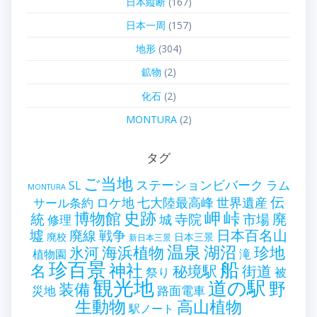
日本縦断
(167)
日本一周
(157)
地形
(304)
鉱物
(2)
化石
(2)
MONTURA
(2)
タグ
ご当地
ステーションビバーク
ラム
SL
MONTURA
伝
世界遺産
ロケ地
七大陸最高峰
サール条約
史跡
岬
峠
博物館
統
廃
寺院
市場
城
修理
墟
戦争
日本百名山
廃線
廃校
日本三景
新日本三景
温泉
海浜植物
湖沼
氷河
珍地
滝
植物園
珍百景
船
神社
名
秘境駅
街道
祭り
被
観光地
道の駅
野
装備
災地
路面電車
生動物
高山植物
駅ノート