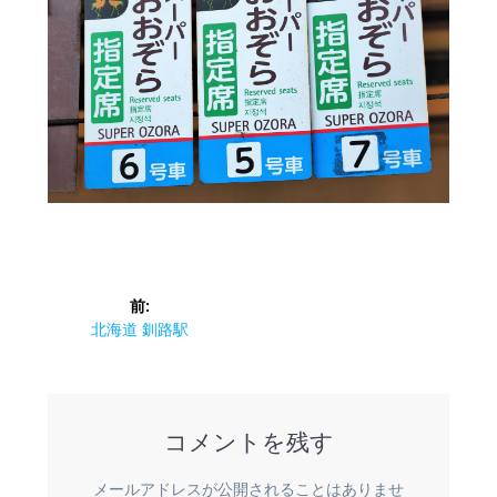
投
前:
稿
前
北海道 釧路駅
の
ナ
投
稿:
ビ
コメントを残す
ゲ
メールアドレスが公開されることはありませ