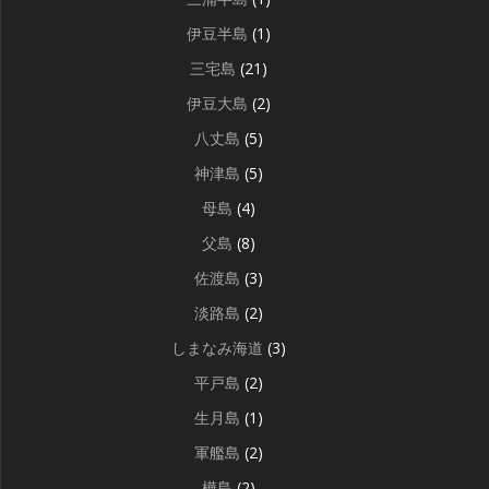
伊豆半島
(1)
三宅島
(21)
伊豆大島
(2)
八丈島
(5)
神津島
(5)
母島
(4)
父島
(8)
佐渡島
(3)
淡路島
(2)
しまなみ海道
(3)
平戸島
(2)
生月島
(1)
軍艦島
(2)
樺島
(2)