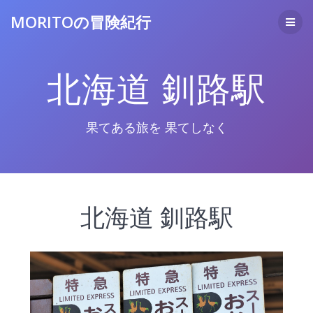
コ
MORITOの冒険紀行
ン
テ
ン
ツ
北海道 釧路駅
へ
ス
キ
ッ
果てある旅を 果てしなく
プ
北海道 釧路駅