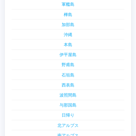
軍艦島
樺島
加部島
沖縄
本島
伊平屋島
野甫島
石垣島
西表島
波照間島
与那国島
日帰り
北アルプス
南アルプス