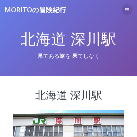
コ
MORITOの冒険紀行
ン
テ
ン
ツ
北海道 深川駅
へ
ス
キ
ッ
果てある旅を 果てしなく
プ
北海道 深川駅