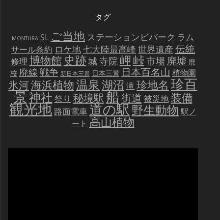
タグ
ご当地
ステーションビバーク
ラム
SL
MONTURA
伝統
世界遺産
ロケ地
七大陸最高峰
サール条約
史跡
岬
峠
博物館
廃墟
寺院
市場
城
修理
廃
戦争
日本百名山
廃線
植物園
校
日本三景
新日本三景
珍百
温泉
海浜植物
湖沼
氷河
珍地名
滝
景
船
神社
装備
秘境駅
街道
祭り
被災地
観光地
道の駅
野生動物
路面電車
駅ノ
高山植物
ート
動
画
プ
レ
ー
ヤ
ー