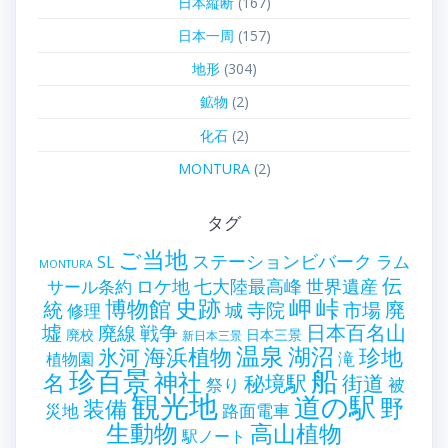
日本縦断
(167)
日本一周
(157)
地形
(304)
鉱物
(2)
化石
(2)
MONTURA
(2)
タグ
ご当地
ステーションビバーク
ラム
SL
MONTURA
伝
世界遺産
ロケ地
七大陸最高峰
サール条約
史跡
岬
峠
博物館
統
廃
寺院
市場
城
修理
墟
戦争
日本百名山
廃線
廃校
日本三景
新日本三景
温泉
海浜植物
湖沼
氷河
珍地
滝
植物園
珍百景
船
神社
名
秘境駅
街道
祭り
被
観光地
道の駅
野
装備
災地
路面電車
生動物
高山植物
駅ノート