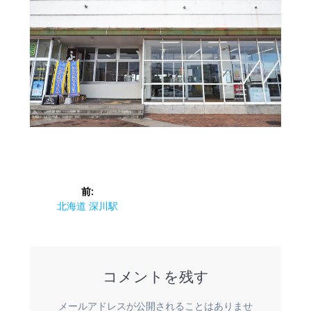
投
前:
稿
前
北海道 深川駅
の
ナ
投
稿:
ビ
コメントを残す
ゲ
メールアドレスが公開されることはありませ