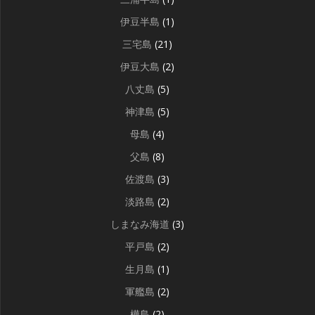
伊豆半島
(1)
三宅島
(21)
伊豆大島
(2)
八丈島
(5)
神津島
(5)
母島
(4)
父島
(8)
佐渡島
(3)
淡路島
(2)
しまなみ海道
(3)
平戸島
(2)
生月島
(1)
軍艦島
(2)
樺島
(2)