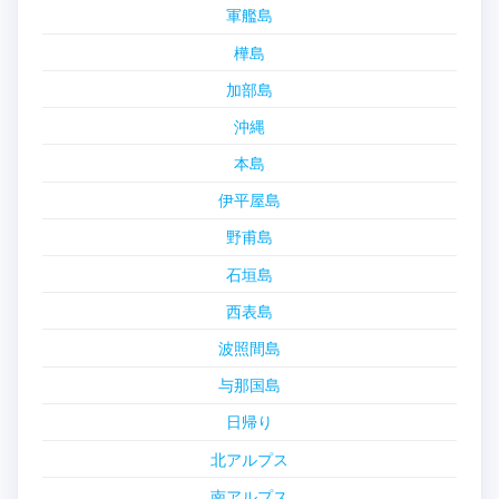
軍艦島
樺島
加部島
沖縄
本島
伊平屋島
野甫島
石垣島
西表島
波照間島
与那国島
日帰り
北アルプス
南アルプス